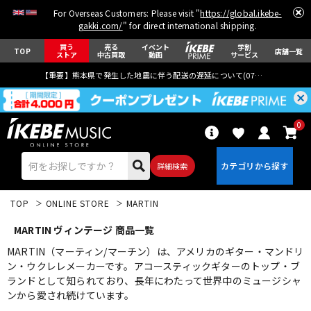
For Overseas Customers: Please visit "
https://global.ikebe-
gakki.com/
" for direct international shipping.
買う
売る
イベント
学割
TOP
店舗一覧
ストア
中古買取
動画
サービス
【重要】熊本県で発生した地震に伴う配送の遅延について(
07月29日
更新)
0
詳細検索
TOP
ONLINE STORE
MARTIN
MARTIN ヴィンテージ 商品一覧
MARTIN（マーティン/マーチン）は、アメリカのギター・マンドリ
ン・ウクレレメーカーです。アコースティックギターのトップ・ブ
ランドとして知られており、長年にわたって世界中のミュージシャ
エレキギター
アコギ/エレアコ
ンから愛され続けています。