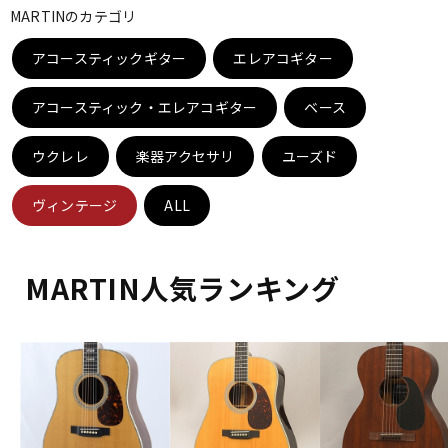
MARTINのカテゴリ
ベース
ウクレレ
アコースティックギター
エレアコギター
ドラム
パーカッション
アコースティック・エレアコギター
ベース
ウクレレ
楽器アクセサリ
ユーズド
キーボード
電子ピアノ
ヴィンテージ
ALL
管楽器
その他楽器
MARTIN人気ランキング
アンプ
エフェクター
DJ機器
DTM