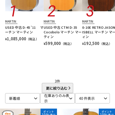
DTM オンライン納品
レコーディング機器
MARTIN
MARTIN
MARTIN
配信/ライブ機器
楽器アクセサリ
USED 中古 D-45 '11 マ
USED 中古 CTM D-35
0-10E RETRO JASO
ーチン マーティン
Cocobolo マーチン マー
ISBELL マーチン マ
ティン
ィン
1,085,000
¥
（税込）
中古
ヴィンテージ
599,000
192,500
¥
（税込）
¥
（税込）
3
件
更に絞り込む
在庫ありのみ表
新着順
40 件表示
示
ポイント
ポイント
10%
10%
還元
還元