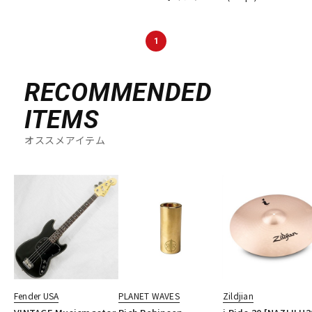
DTM オンライン納品
レコーディング機器
1
配信/ライブ機器
楽器アクセサリ
RECOMMENDED
中古
ヴィンテージ
ITEMS
オススメアイテム
Fender USA
PLANET WAVES
Zildjian