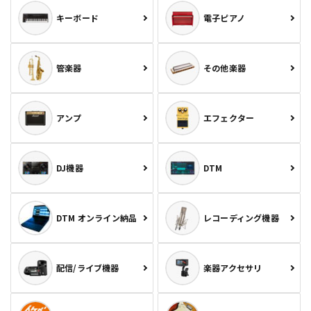
キーボード
電子ピアノ
管楽器
その他楽器
アンプ
エフェクター
DJ機器
DTM
DTM オンライン納品
レコーディング機器
配信/ライブ機器
楽器アクセサリ