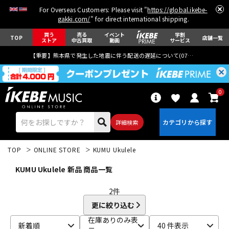
For Overseas Customers: Please visit "
https://global.ikebe-
gakki.com/
" for direct international shipping.
買う
売る
イベント
学割
TOP
店舗一覧
ストア
中古買取
動画
サービス
【重要】熊本県で発生した地震に伴う配送の遅延について(
07月29日
更新)
0
詳細検索
TOP
ONLINE STORE
KUMU Ukulele
KUMU Ukulele 新品 商品一覧
2
件
更に絞り込む
エレキギター
アコギ/エレアコ
在庫ありのみ表
新着順
40 件表示