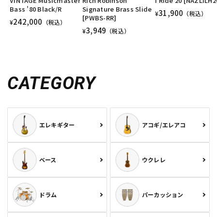
VINTAGE Musicmaster
Rich Robinson
i Ride 20 [NAZLILH2
Bass '80 Black/R
Signature Brass Slide
31,900
¥
（税込）
[PWBS-RR]
242,000
¥
（税込）
3,949
¥
（税込）
CATEGORY
エレキギター
アコギ/エレアコ
ベース
ウクレレ
ドラム
パーカッション