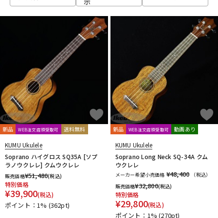
示
ベース
ウクレレ
ドラム
パーカッション
キーボード
電子ピアノ
管楽器
その他楽器
新品
送料無料
新品
動画あり
WEB注文店頭受取可
WEB注文店頭受取可
KUMU Ukulele
KUMU Ukulele
アンプ
エフェクター
Soprano ハイグロス SQ35A [ソプ
Soprano Long Neck SQ-34A クム
ラノウクレレ] クムウクレレ
ウクレレ
¥48,400
¥
51,480
メーカー希望小売価格
（税込）
販売価格
(税込)
特別価格
¥
32,800
販売価格
(税込)
DJ機器
DTM
¥
39,900
(税込)
特別価格
¥
29,800
ポイント：1%
(362pt)
(税込)
ポイント：1%
(270pt)