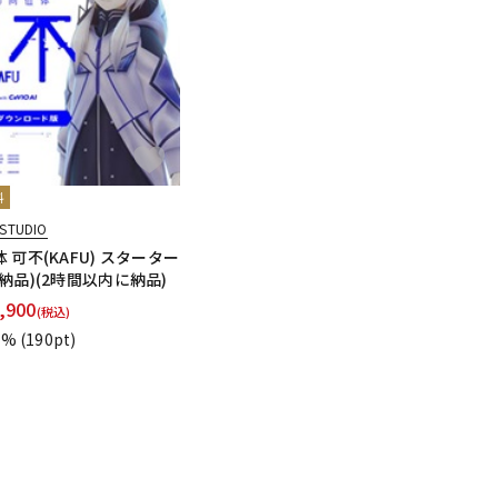
料
 STUDIO
 可不(KAFU) スターター
納品)(2時間以内に納品)
,900
(税込)
1%
(190pt)