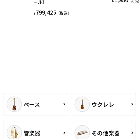
¥
（税
ール】
799,425
¥
（税込）
ベース
ウクレレ
管楽器
その他楽器