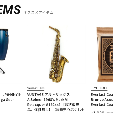
EMS
オススメアイテム
Selmer Paris
ERNIE BALL
P646NYII-
VUNTAGE アルトサックス
Everlast Co
nga Set -
A.Selmer 1968's Mark VI
Bronze Acou
Relacquer #162xx8 【現状販売
Everlast Co
品、保証無し】【決算売り尽くしセ
1,980