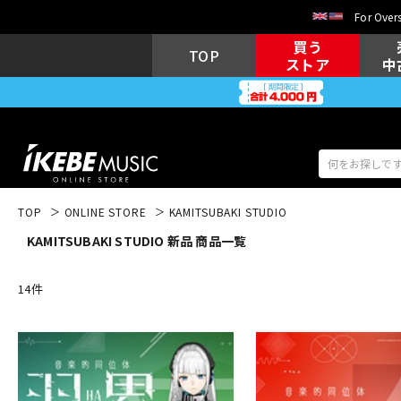
For Overs
買う
TOP
ストア
中
TOP
ONLINE STORE
KAMITSUBAKI STUDIO
KAMITSUBAKI STUDIO 新品 商品一覧
アコギ/エレ
エレキギター
アコ
14
件
キーボード
電子ピアノ