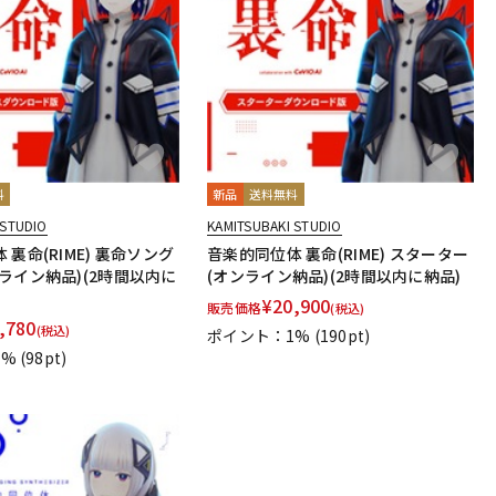
料
新品
送料無料
 STUDIO
KAMITSUBAKI STUDIO
 裏命(RIME) 裏命ソング
音楽的同位体 裏命(RIME) スターター
ライン納品)(2時間以内に
(オンライン納品)(2時間以内に納品)
¥
20,900
販売価格
(税込)
,780
(税込)
ポイント：1%
(190pt)
1%
(98pt)