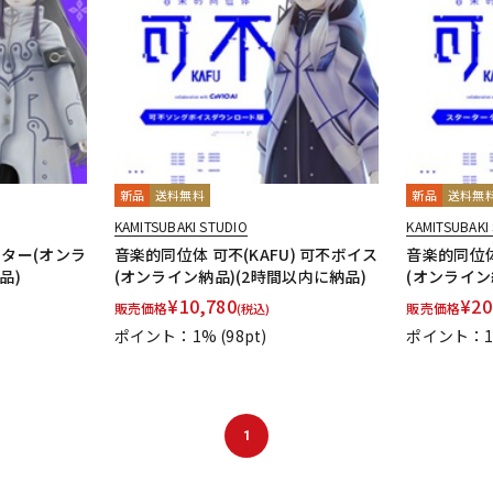
新品
送料無料
新品
送料無
KAMITSUBAKI STUDIO
KAMITSUBAKI
ーター(オンラ
音楽的同位体 可不(KAFU) 可不ボイス
音楽的同位体
品)
(オンライン納品)(2時間以内に納品)
(オンライン
¥
10,780
¥
20
販売価格
販売価格
(税込)
ポイント：1%
(98pt)
ポイント：
1