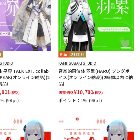
配信/ライブ
楽器アクセサ
機器
リ
料
新品
送料無料
 STUDIO
KAMITSUBAKI STUDIO
界 TALK EXT. collab
音楽的同位体 羽累(HARU) ソングボ
CEPEAK(オンライン納品)(2
イス(オンライン納品)(2時間以内に納
納品)
品)
,801
¥
10,780
販売価格
(税込)
(税込)
1%
(98pt)
ポイント：1%
(98pt)