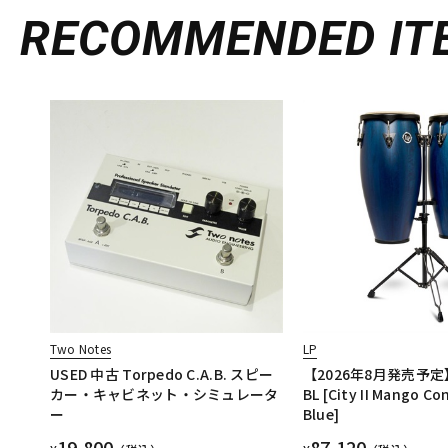
RECOMMENDED
IT
Two Notes
LP
USED 中古 Torpedo C.A.B. スピー
【2026年8月発売予定】L
カー・キャビネット・シミュレータ
BL [City II Mango Co
ー
Blue]
19,800
87,120