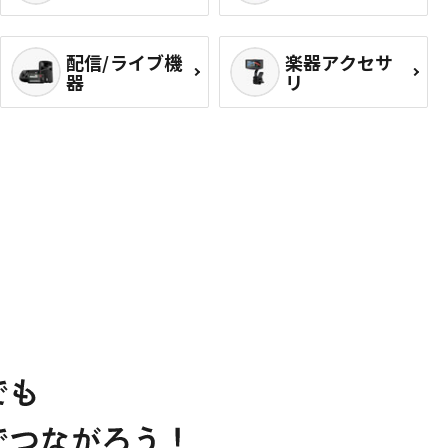
配信/ライブ機
楽器アクセサ
器
リ