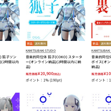
新品
送料無料
新品
送料無
KAMITSUBAKI STUDIO
KAMITSUBAKI
) 狐子ソン
音楽的同位体 狐子(COKO) スタータ
音楽的同位体
)(2時間以内
ー(オンライン納品)(2時間以内に納
ボイス(オン
品)
納品)
¥
20,900
¥
10
販売価格
販売価格
(税込)
ポイント：1%
(190pt)
ポイント：