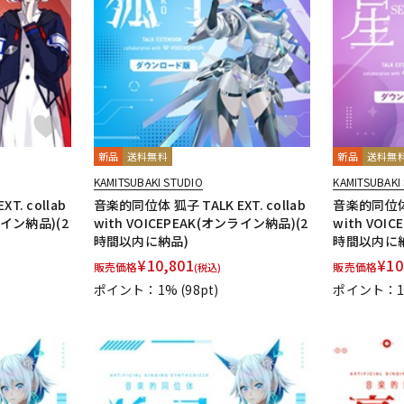
DTM オンラ
レコーディン
イン納品
グ機器
ジ
新品
送料無料
新品
送料無
KAMITSUBAKI STUDIO
KAMITSUBAKI
T. collab
音楽的同位体 狐子 TALK EXT. collab
音楽的同位体 星
ライン納品)(2
with VOICEPEAK(オンライン納品)(2
with VOI
時間以内に納品)
時間以内に
¥
10,801
¥
10
販売価格
販売価格
(税込)
ポイント：1%
(98pt)
ポイント：