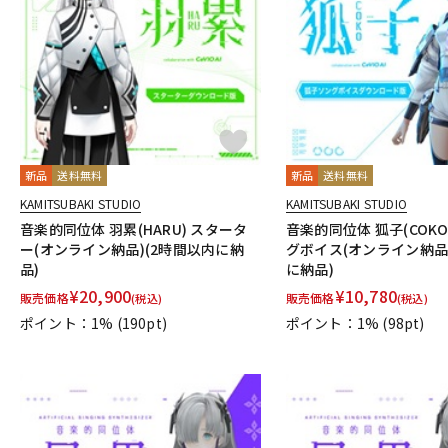
新品
送料無料
新品
送料無料
KAMITSUBAKI STUDIO
KAMITSUBAKI STUDIO
音楽的同位体 羽累(HARU) スタータ
音楽的同位体 狐子(COKO
ー(オンライン納品)(2時間以内に納
グボイス(オンライン納品
品)
に納品)
¥
20,900
¥
10,780
販売価格
販売価格
(税込)
(税込)
ポイント：1%
(190pt)
ポイント：1%
(98pt)