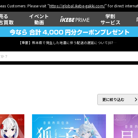
eas Customers: Please visit "
https://global.ikebe-gakki.com/
" for direct intern
売る
イベント
学割
古買取
動画
サービス
【重要】熊本県で発生した地震に伴う配送の遅延について(
07月29日
更新)
ベース
ウクレレ
更に絞り込む
管楽器
その他楽器