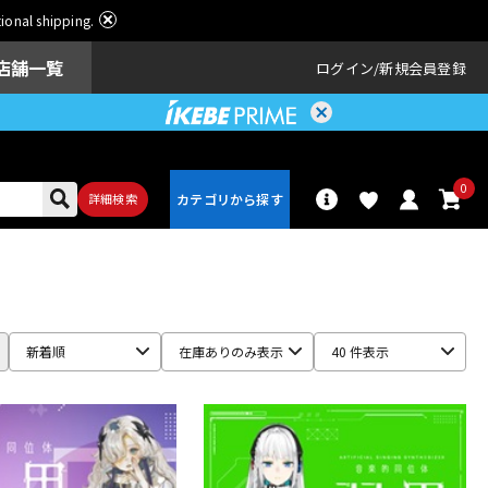
ational shipping.
店舗一覧
ログイン
新規会員登録
0
詳細検索
パーカッショ
ドラム
ン
新着順
在庫ありのみ表示
40 件表示
アンプ
エフェクター