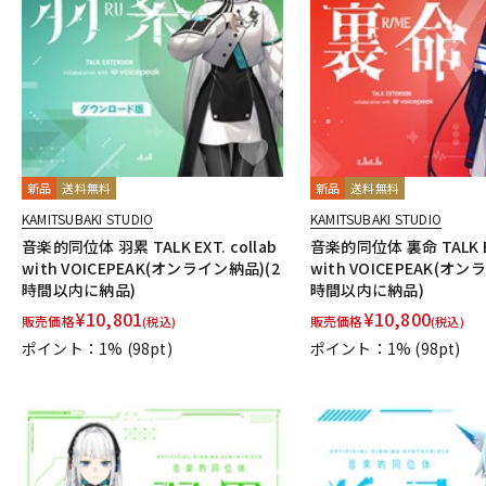
DJ機器
DTM
中古
ヴィンテー
新品
送料無料
新品
送料無料
KAMITSUBAKI STUDIO
KAMITSUBAKI STUDIO
音楽的同位体 羽累 TALK EXT. collab
音楽的同位体 裏命 TALK EX
with VOICEPEAK(オンライン納品)(2
with VOICEPEAK(オン
時間以内に納品)
時間以内に納品)
¥
10,801
¥
10,800
販売価格
販売価格
(税込)
(税込)
ポイント：1%
(98pt)
ポイント：1%
(98pt)