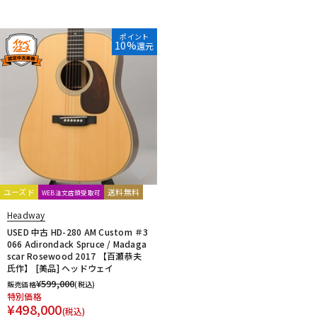
DTM オンライン納品
レコーディング機器
ポイント
10%
還元
配信/ライブ機器
楽器アクセサリ
中古
ヴィンテージ
ユーズド
送料無料
WEB注文店頭受取可
Headway
USED 中古 HD-280 AM Custom ＃3
066 Adirondack Spruce / Madaga
scar Rosewood 2017 【百瀬恭夫
氏作】 [美品] ヘッドウェイ
¥
599,000
販売価格
(税込)
特別価格
¥
498,000
(税込)