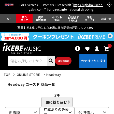
For Overseas Customers: Please visit "
https://global.ikebe-
gakki.com/
" for direct international shipping.
買う
売る
イベント
学割
TOP
店舗一覧
ストア
中古買取
動画
サービス
【重要】熊本県で発生した地震に伴う配送の遅延について(
07月29日
更新)
0
詳細検索
TOP
ONLINE STORE
Headway
Headway ユーズド 商品一覧
3
件
更に絞り込む
エレキギター
アコギ/エレアコ
在庫ありのみ表
新着順
40 件表示