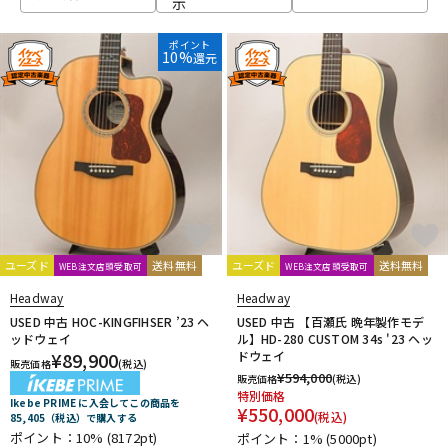
示
ベース
ウクレレ
ポイント
10%
還元
ドラム
パーカッション
キーボード
電子ピアノ
管楽器
その他楽器
ユーズド
送料無料
ユーズド
送料無料
WEB注文店頭受取可
WEB注文店頭受取可
Headway
Headway
アンプ
エフェクター
USED 中古 HOC-KINGFIHSER ’23 ヘ
USED 中古 【百瀬氏 晩年製作モデ
ッドウェイ
ル】HD-280 CUSTOM 34s '23 ヘッ
¥
89,900
ドウェイ
販売価格
(税込)
¥
594,000
販売価格
(税込)
DJ機器
DTM
特別価格
Ikebe PRIME に入会してこの商品を
¥
550,000
(税込)
85,405（税込）で購入する
ポイント：10%
(8172pt)
ポイント：1%
(5000pt)