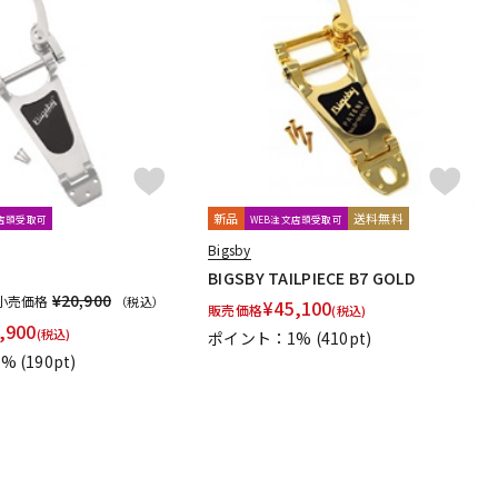
新品
送料無料
文店頭受取可
WEB注文店頭受取可
Bigsby
BIGSBY TAILPIECE B7 GOLD
¥20,900
小売価格
（税込）
¥
45,100
販売価格
(税込)
,900
(税込)
ポイント：1%
(410pt)
1%
(190pt)