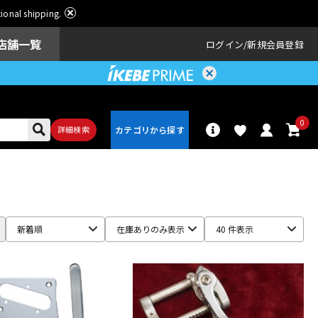
ational shipping.
店舗一覧
ログイン
新規会員登録
0
詳細検索
パーカッショ
ドラム
ン
新着順
在庫ありのみ表示
40 件表示
アンプ
エフェクター