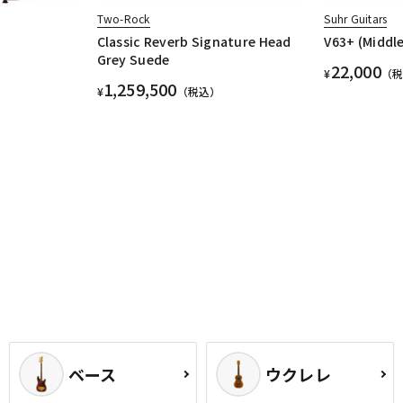
Two-Rock
Suhr Guitars
Classic Reverb Signature Head
V63+ (Middl
Grey Suede
22,000
¥
（
1,259,500
¥
（税込）
ベース
ウクレレ