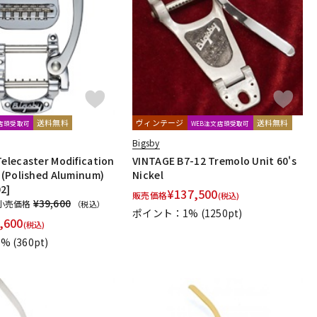
配信/ライブ
楽器アクセサ
機器
リ
送料無料
ヴィンテージ
送料無料
文店頭受取可
WEB注文店頭受取可
Bigsby
Telecaster Modification
VINTAGE B7-12 Tremolo Unit 60's
t (Polished Aluminum)
Nickel
2]
¥
137,500
販売価格
(税込)
¥39,600
小売価格
（税込）
ポイント：1%
(1250pt)
,600
(税込)
1%
(360pt)