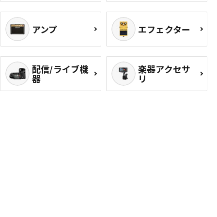
アンプ
エフェクター
配信/ライブ機
楽器アクセサ
器
リ