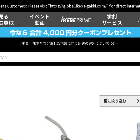
eas Customers: Please visit "
https://global.ikebe-gakki.com/
" for direct intern
売る
イベント
学割
古買取
動画
サービス
【重要】熊本県で発生した地震に伴う配送の遅延について(
07月29日
更新)
ベース
ウクレレ
更に絞り込む
管楽器
その他楽器