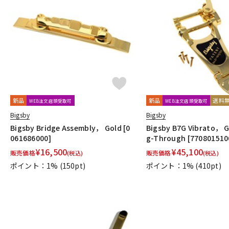
新品
新品
送料
WEB注文店頭受取可
WEB注文店頭受取可
Bigsby
Bigsby
Bigsby Bridge Assembly， Gold [0
Bigsby B7G Vibrato， 
061686000]
g-Through [770801510
¥
16,500
¥
45,100
販売価格
販売価格
(税込)
(税込)
ポイント：1%
(150pt)
ポイント：1%
(410pt)