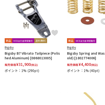
DJ機器
DTM
中古
ヴィンテー
新品
送料無料
新品
WEB注文店頭受取可
WEB注文店頭受取可
Bigsby
Bigsby
Bigsby B7 Vibrato Tailpiece (Polis
Bigsby Spring and Was
hed Aluminum) [0868013005]
old) [1802774006]
¥
31,900
¥
4,400
販売価格
販売価格
(税込)
(税込)
ポイント：1%
(290pt)
ポイント：1%
(40pt)