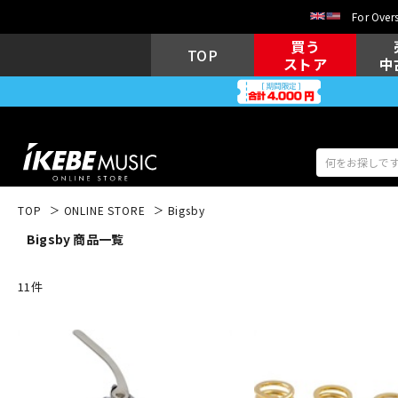
For Overs
買う
TOP
ストア
中
TOP
ONLINE STORE
Bigsby
Bigsby 商品一覧
アコギ/エレ
エレキギター
アコ
11
件
キーボード
電子ピアノ