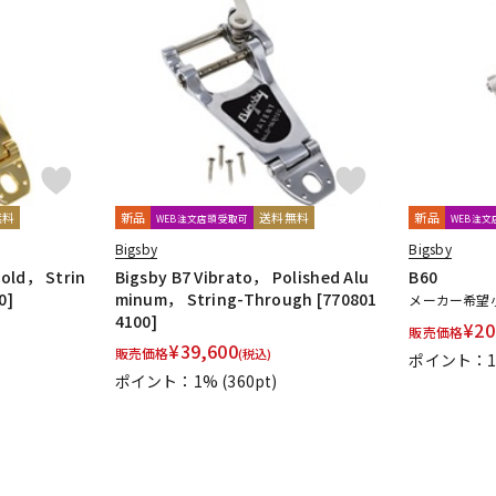
無料
新品
送料無料
新品
WEB注文店頭受取可
WEB注
Bigsby
Bigsby
Gold， Strin
Bigsby B7 Vibrato， Polished Alu
B60
0]
minum， String-Through [770801
メーカー希望
4100]
¥
20
販売価格
¥
39,600
販売価格
(税込)
ポイント：
ポイント：1%
(360pt)