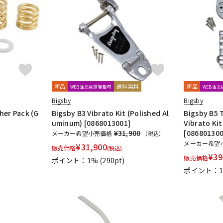
DTM オンラ
レコーディン
イン納品
グ機器
ジ
新品
送料無料
新品
WEB注文店頭受取可
WEB注
Bigsby
Bigsby
her Pack (G
Bigsby B3 Vibrato Kit (Polished Al
Bigsby B5 
uminum) [0868013001]
Vibrato Ki
¥31,900
[086801300
メーカー希望小売価格
（税込）
メーカー希望
¥
31,900
販売価格
(税込)
¥
39
販売価格
ポイント：1%
(290pt)
ポイント：