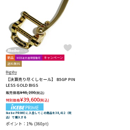
新品
キャンペーン
WEB注文店頭受取可
送料無料
Bigsby
【決算売り尽くしセール】 B5GP PIN
LESS GOLD BIGS
¥
46,200
販売価格
(税込)
¥
39,600
特別価格
(税込)
Ikebe PRIME に入会してこの商品を38,412（税
込）で購入する
ポイント：1%
(360pt)