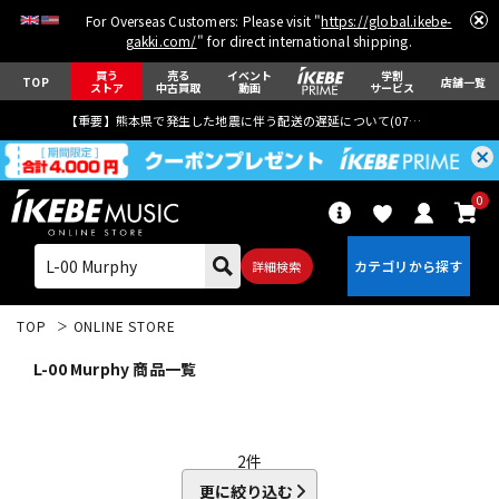
For Overseas Customers: Please visit "
https://global.ikebe-
gakki.com/
" for direct international shipping.
買う
売る
イベント
学割
TOP
店舗一覧
ストア
中古買取
動画
サービス
【重要】熊本県で発生した地震に伴う配送の遅延について(
07月29日
更新)
0
詳細検索
TOP
ONLINE STORE
L-00 Murphy 商品一覧
エレキギター
アコギ/エレアコ
2
件
更に絞り込む