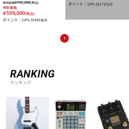
¥
799,000
販売価格
(税込)
ポイント：10%
(61727pt)
DTM オンライン納品
レコーディング機器
特別価格
¥
599,000
(税込)
ポイント：10%
(54454pt)
配信/ライブ機器
楽器アクセサリ
1
中古
ヴィンテージ
RANKING
ランキング