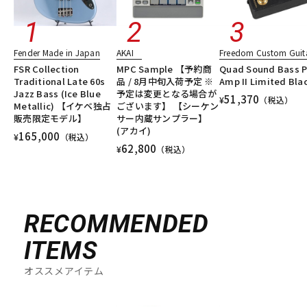
Fender Made in Japan
AKAI
Freedom Custom Guita
FSR Collection
MPC Sample 【予約商
Quad Sound Bass P
Traditional Late 60s
品 / 8月中旬入荷予定 ※
Amp II Limited Bla
Jazz Bass (Ice Blue
予定は変更となる場合が
51,370
¥
（税込）
Metallic) 【イケベ独占
ございます】 【シーケン
販売限定モデル】
サー内蔵サンプラー】
(アカイ)
165,000
¥
（税込）
62,800
¥
（税込）
RECOMMENDED
ITEMS
オススメアイテム