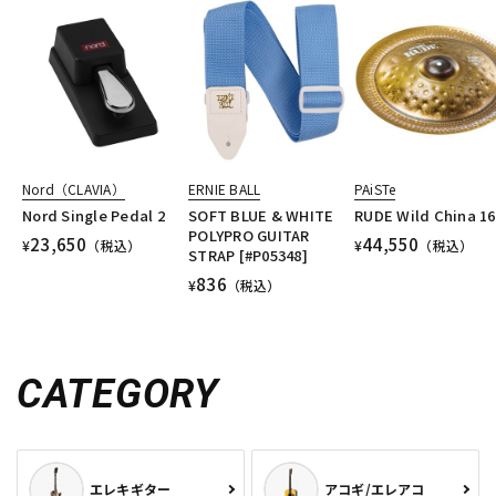
Nord（CLAVIA）
ERNIE BALL
PAiSTe
Nord Single Pedal 2
SOFT BLUE & WHITE
RUDE Wild China 16
POLYPRO GUITAR
23,650
44,550
¥
（税込）
¥
（税込）
STRAP [#P05348]
836
¥
（税込）
CATEGORY
エレキギター
アコギ/エレアコ