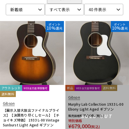
ベース
ウクレレ
新着順
すべて表示
40 件表示
ポイント
ポイント
10%
10%
還元
還元
ドラム
パーカッション
キーボード
電子ピアノ
管楽器
その他楽器
アウトレット
新品
送料無料
WEB注文店頭受取可
WEB注文店頭受取可
アンプ
エフェクター
送料無料
Gibson
Gibson
Murphy Lab Collection 1933 L-00
Ebony Light Aged ギブソン
【展示入替大放出ファイナルプライ
DJ機器
DTM
ス】【決算売り尽くしセール】【チ
¥
798,600
販売価格
(税込)
SOLD OUT
ョイキズ特価】 1933 L-00 Vintage
特別価格
¥
679,000
Sunburst Light Aged ギブソン
(税込)