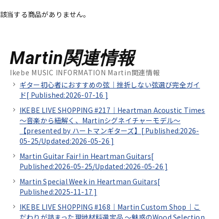
該当する商品がありません。
ベース
ウクレレ
ドラム
パーカッション
Martin関連情報
Ikebe MUSIC INFORMATION Martin関連情報
ギター初心者におすすめの弦｜挫折しない弦選び完全ガイ
キーボード
電子ピアノ
ド[
Published:2026-07-16
]
IKEBE LIVE SHOPPING #217｜Heartman Acoustic Times
～音楽から紐解く、Martinシグネイチャーモデル～
管楽器
その他楽器
【presented by ハートマンギターズ】[
Published:2026-
05-25/
Updated:2026-05-26
]
Martin Guitar Fair! in Heartman Guitars[
アンプ
エフェクター
Published:2026-05-25/
Updated:2026-05-26
]
Martin Special Week in Heartman Guitars[
DJ機器
DTM
Published:2025-11-17
]
IKEBE LIVE SHOPPING #168｜Martin Custom Shop｜こ
だわりが詰まった現地材料選定品 ～魅惑のWood Selection