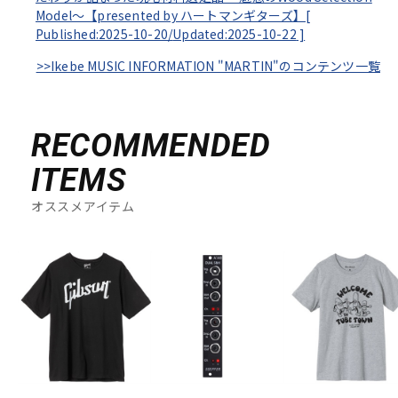
DTM オンライン納品
レコーディング機器
Model～【presented by ハートマンギターズ】[
Published:2025-10-20/
Updated:2025-10-22
]
>>Ikebe MUSIC INFORMATION "MARTIN"のコンテンツ一覧
配信/ライブ機器
楽器アクセサリ
RECOMMENDED
中古
ヴィンテージ
ITEMS
オススメアイテム