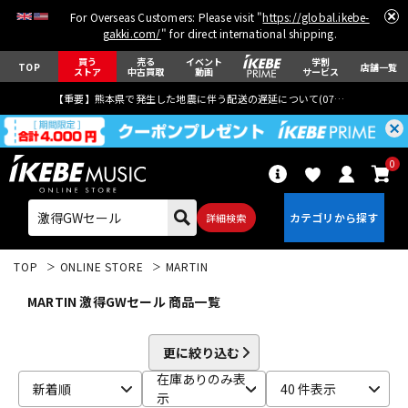
For Overseas Customers: Please visit "
https://global.ikebe-
gakki.com/
" for direct international shipping.
買う
売る
イベント
学割
TOP
店舗一覧
ストア
中古買取
動画
サービス
【重要】熊本県で発生した地震に伴う配送の遅延について(
07月29日
更新)
0
詳細検索
TOP
ONLINE STORE
MARTIN
MARTIN 激得GWセール 商品一覧
更に絞り込む
エレキギター
アコギ/エレアコ
在庫ありのみ表
新着順
40 件表示
示