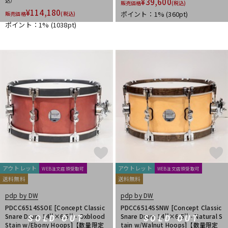
込）
¥
39,600
販売価格
(税込)
¥
114,180
ポイント：1%
(360pt)
販売価格
(税込)
ポイント：1%
(1038pt)
アウトレット
アウトレット
WEB注文店頭受取可
WEB注文店頭受取可
送料無料
送料無料
pdp by DW
pdp by DW
PDCC6514SSOE [Concept Classic
PDCC6514SSNW [Concept Classic
Snare Drum 14''×6.5'' - Oxblood
Snare Drum 14''×6.5'' - Natural S
SOLD OUT
SOLD OUT
Stain w/Ebony Hoops]【数量限定
tain w/Walnut Hoops]【数量限定