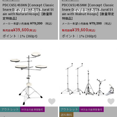
PDCC6514SSNN [Concept Classic
PDCC6514SSNW [Concept Classic
Snare Drum / 14×6.5][Natural St
Snare Drum / 14×6.5][Natural St
SOLD OUT
SOLD OUT
ain with Natural Hoops]【数量限
ain with Walnut Hoops]【数量限定
定特価品】
特価品】
¥79,200
¥79,200
メーカー希望小売価格
（税込）
メーカー希望小売価格
（税込）
¥
39,600
¥
39,600
販売価格
(税込)
販売価格
(税込)
ポイント：1%
(360pt)
ポイント：1%
(360pt)
アウトレット
アウトレット
WEB注文店頭受取可
WEB注文店頭受取可
送料無料