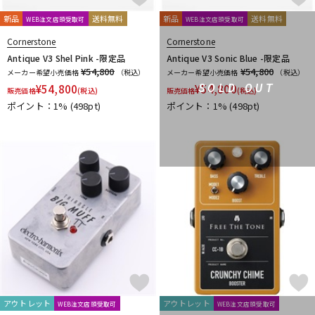
新品
送料無料
新品
送料無料
WEB注文店頭受取可
WEB注文店頭受取可
Cornerstone
Cornerstone
Antique V3 Shel Pink -限定品
Antique V3 Sonic Blue -限定品
¥54,800
¥54,800
メーカー希望小売価格
（税込）
メーカー希望小売価格
（税込）
¥
54,800
¥
54,800
SOLD OUT
販売価格
(税込)
販売価格
(税込)
ポイント：1%
(498pt)
ポイント：1%
(498pt)
アウトレット
アウトレット
WEB注文店頭受取可
WEB注文店頭受取可