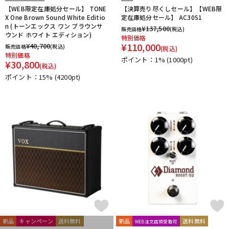
【WEB限定在庫処分セール】 TONE
【決算売り尽くしセール】【WEB限
X One Brown Sound White Editio
定在庫処分セール】 AC30S1
n (トーンエックス ワン ブラウンサ
¥
137,500
販売価格
(税込)
ウンド ホワイト エディション)
特別価格
¥
110,000
¥
40,700
販売価格
(税込)
(税込)
特別価格
ポイント：1%
(1000pt)
¥
30,800
(税込)
ポイント：15%
(4200pt)
新品
キャンペーン
送料無料
新品
送料無料
WEB注文店頭受取可