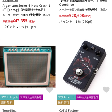
【WEB限定在庫処分セール】 Belle
Overdrive
Argentum Series 6-Hole Crash 1
¥33,000
8'' [1275g]【数量限定特価品】
メーカー希望小売価格
（税込）
¥67,650
メーカー希望小売価格
（税込）
¥
28,600
販売価格
(税込)
¥
47,355
ポイント：1%
(260pt)
販売価格
(税込)
ポイント：1%
(430pt)
アウトレット
アウトレット
WEB注文店頭受取可
WEB注文店頭受取可
送料無料
送料無料
Tone King
CAT’S Factory