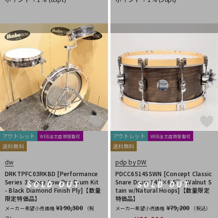
DTM オンライン納品
レコーディング機器
配信/ライブ機器
楽器アクセサリ
中古
ヴィンテージ
アウトレット
アウトレット
WEB注文店頭受取可
WEB注文店頭受取可
送料無料
送料無料
dw
pdp by DW
DRKTPFC03RKBD [Performance
PDCC6514SSWN [Concept Classic
Series 3-Piece Low Pro Drum Kit
Snare Drum 14''×6.5'' - Walnut S
SOLD OUT
SOLD OUT
- Black Diamond Finish Ply]【数量
tain w/Natural Hoops]【数量限定
限定特価品】
特価品】
¥190,300
¥79,200
メーカー希望小売価格
（税
メーカー希望小売価格
（税込）