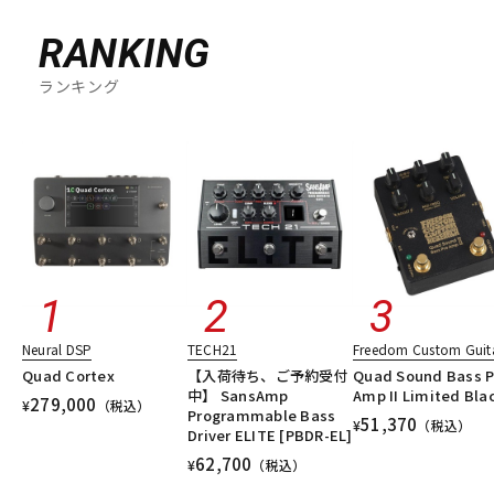
RANKING
ランキング
Neural DSP
TECH21
Freedom Custom Guita
Quad Cortex
【入荷待ち、ご予約受付
Quad Sound Bass P
中】 SansAmp
Amp II Limited Bla
279,000
¥
（税込）
Programmable Bass
51,370
¥
（税込）
Driver ELITE [PBDR-EL]
62,700
¥
（税込）