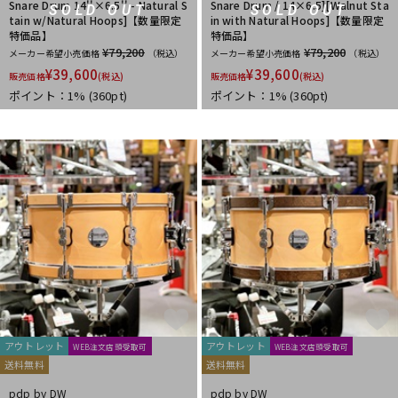
Snare Drum 14''×6.5'' - Natural S
Snare Drum / 14×6.5][Walnut Sta
SOLD OUT
SOLD OUT
tain w/Natural Hoops]【数量限定
in with Natural Hoops]【数量限定
特価品】
特価品】
¥79,200
¥79,200
メーカー希望小売価格
（税込）
メーカー希望小売価格
（税込）
¥
39,600
¥
39,600
販売価格
(税込)
販売価格
(税込)
ポイント：1%
(360pt)
ポイント：1%
(360pt)
アウトレット
アウトレット
WEB注文店頭受取可
WEB注文店頭受取可
送料無料
送料無料
pdp by DW
pdp by DW