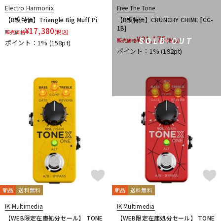
Electro Harmonix
Free The Tone
【B級特価】Triangle Big Muff Pi
【B級特価】CRUNCHY CHIME [CC-
1B]
¥
17,380
販売価格
(税込)
¥
21,175
SOLD OUT
販売価格
(税込)
ポイント：1%
(158pt)
ポイント：1%
(192pt)
新品
送料無料
新品
送料無料
IK Multimedia
IK Multimedia
【WEB限定在庫処分セール】 TONE
【WEB限定在庫処分セール】 TONE