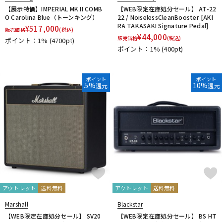
【展示特価】IMPERIAL MK II COMB
【WEB限定在庫処分セール】 AT-22
O Carolina Blue（トーンキング）
22 / NoiselessCleanBooster [AKI
RA TAKASAKI Signature Pedal]
¥
517,000
販売価格
(税込)
¥
44,000
販売価格
(税込)
ポイント：1%
(4700pt)
ポイント：1%
(400pt)
ポイント
ポイント
5%
10%
還元
還元
アウトレット
送料無料
アウトレット
送料無料
Marshall
Blackstar
【WEB限定在庫処分セール】 SV20
【WEB限定在庫処分セール】 BS HT