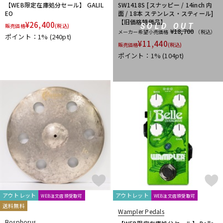
【WEB限定在庫処分セール】 GALIL
SW1418S [スナッピー / 14inch 内
EO
面 / 18本 ステンレス・スティール]
【旧価格特価品】
¥
26,400
SOLD OUT
販売価格
(税込)
¥18,700
メーカー希望小売価格
（税込）
ポイント：1%
(240pt)
¥
11,440
販売価格
(税込)
ポイント：1%
(104pt)
アウトレット
アウトレット
WEB注文店頭受取可
WEB注文店頭受取可
送料無料
Wampler Pedals
Bosphorus