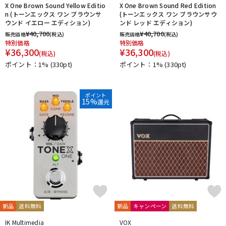
X One Brown Sound Yellow Editio
X One Brown Sound Red Edition
n (トーンエックス ワン ブラウンサ
(トーンエックス ワン ブラウンサウ
ウンド イエロー エディション)
ンド レッド エディション)
¥
40,700
¥
40,700
販売価格
(税込)
販売価格
(税込)
特別価格
特別価格
¥
36,300
¥
36,300
(税込)
(税込)
ポイント：1%
(330pt)
ポイント：1%
(330pt)
ポイント
15%
還元
新品
送料無料
新品
キャンペーン
送料無料
IK Multimedia
VOX