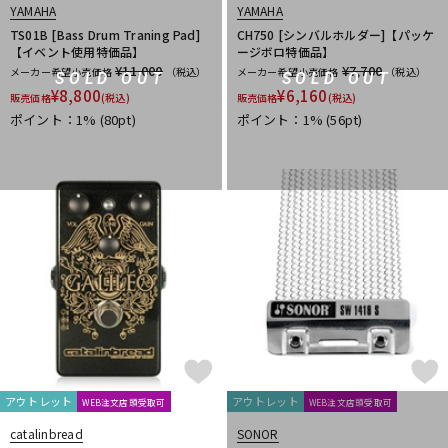
YAMAHA
YAMAHA
TS01B [Bass Drum Traning Pad]
CH750 [シンバルホルダー]【パッケ
【イベント使用特価品】
ージボロ特価品】
¥11,000
¥7,700
メーカー希望小売価格
（税込）
メーカー希望小売価格
（税込）
SOLD OUT
SOLD OUT
¥
8,800
¥
6,160
販売価格
(税込)
販売価格
(税込)
ポイント：1%
(80pt)
ポイント：1%
(56pt)
アウトレット
アウトレット
WEB注文店頭受取可
WEB注文店頭受取可
catalinbread
SONOR