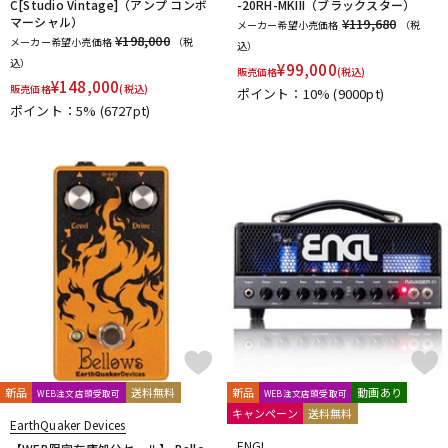
C[Studio Vintage]（アンプ コンボ
-20RH-MKIII（ブラックスター）
マーシャル）
¥119,680
メーカー希望小売価格
（税
¥198,000
メーカー希望小売価格
（税
込）
込）
¥
99,000
販売価格
(税込)
¥
148,000
販売価格
(税込)
ポイント：10%
(9000pt)
ポイント：5%
(6727pt)
新品
送料無料
新品
動画あり
WEB注文店頭受取可
WEB注文店頭受取可
キャンペーン
送料無料
EarthQuaker Devices
ENGL