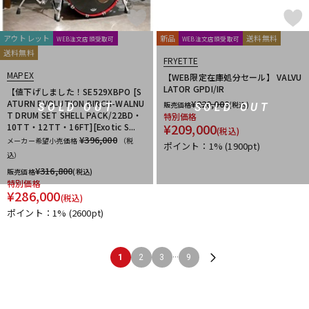
アウトレット
新品
送料無料
WEB注文店頭受取可
WEB注文店頭受取可
送料無料
FRYETTE
MAPEX
【WEB限定在庫処分セール】 VALVU
LATOR GPDI/IR
【値下げしました！SE529XBPO [S
ATURN EVOLUTION BIRCH-WALNU
¥
220,000
販売価格
(税込)
SOLD OUT
SOLD OUT
T DRUM SET SHELL PACK/22BD・
特別価格
¥
209,000
10TT・12TT・16FT][Exotic S...
(税込)
¥396,000
メーカー希望小売価格
（税
ポイント：1%
(1900pt)
込）
¥
316,800
販売価格
(税込)
特別価格
¥
286,000
(税込)
ポイント：1%
(2600pt)
...
1
2
3
9