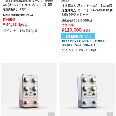
【WEB限定在庫処分セール】 Bello
ws (オーバードライブ/ファズ)【限
【決算売り尽くしセール】【WEB限
定復刻品 】 EQD
定在庫処分セール】 RAVAGER IR (E
¥
36,300
725) (ラヴァジャー)
販売価格
(税込)
特別価格
¥
132,000
販売価格
(税込)
¥
34,100
(税込)
特別価格
¥
110,000
ポイント：1%
(310pt)
(税込)
Ikebe PRIME に入会してこの商品を
107,800（税込）で購入する
ポイント：1%
(1000pt)