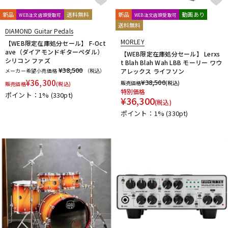
新品
送料無料
新品
動画あり
WEB注文店頭受取可
WEB注文店頭受取可
送料無料
DIAMOND Guitar Pedals
MORLEY
【WEB限定在庫処分セール】 F-Oct
ave（ダイアモンドギターペダル）
【WEB限定在庫処分セール】 Lerxs
シリコン ファズ
t Blah Blah Wah LBB モーリー ワウ
¥38,500
メーカー希望小売価格
（税込）
アレックス ライフソン
¥
36,300
¥
38,500
販売価格
(税込)
販売価格
(税込)
特別価格
ポイント：1%
(330pt)
¥
36,300
(税込)
ポイント：1%
(330pt)