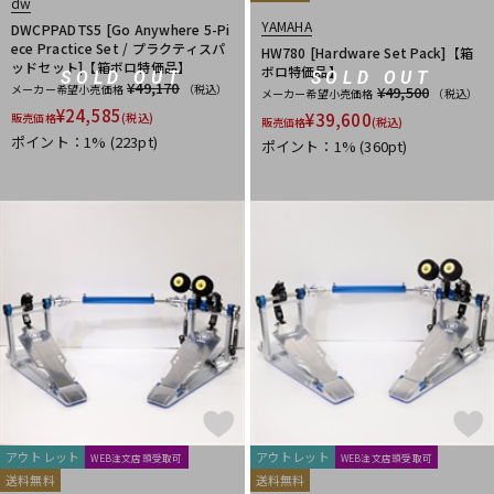
dw
YAMAHA
DWCPPADTS5 [Go Anywhere 5-Pi
ece Practice Set / プラクティスパ
HW780 [Hardware Set Pack]【箱
ッドセット]【箱ボロ特価品】
ボロ特価品】
SOLD OUT
SOLD OUT
¥49,170
メーカー希望小売価格
（税込）
¥49,500
メーカー希望小売価格
（税込）
¥
24,585
¥
39,600
販売価格
(税込)
販売価格
(税込)
ポイント：1%
(223pt)
ポイント：1%
(360pt)
アウトレット
アウトレット
WEB注文店頭受取可
WEB注文店頭受取可
送料無料
送料無料