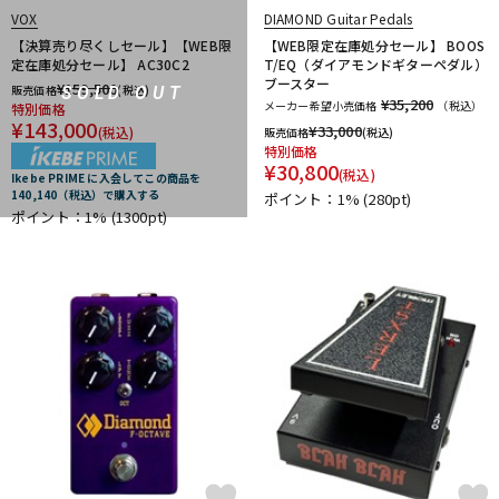
VOX
DIAMOND Guitar Pedals
【決算売り尽くしセール】【WEB限
【WEB限定在庫処分セール】 BOOS
定在庫処分セール】 AC30C2
T/EQ（ダイアモンドギターペダル）
ブースター
¥
159,500
販売価格
(税込)
SOLD OUT
¥35,200
メーカー希望小売価格
（税込）
特別価格
¥
143,000
¥
33,000
(税込)
販売価格
(税込)
特別価格
¥
30,800
(税込)
Ikebe PRIME に入会してこの商品を
140,140（税込）で購入する
ポイント：1%
(280pt)
ポイント：1%
(1300pt)