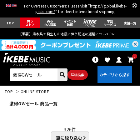
For Overseas Customers: Please visit "
https://global.ikebe-
gakki.com/
" for direct international shipping.
買う
売る
イベント
学割
TOP
店舗一覧
ストア
中古買取
動画
サービス
【重要】熊本県で発生した地震に伴う配送の遅延について(
07月29日
更新)
0
詳細検索
TOP
ONLINE STORE
激得GWセール 商品一覧
エレキギター
アコギ/エレアコ
326
件
更に絞り込む