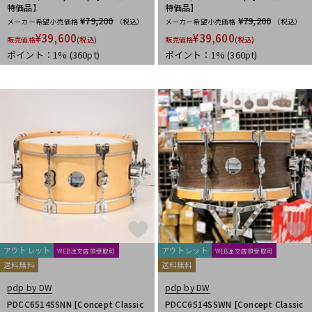
特価品】
特価品】
¥79,200
¥79,200
メーカー希望小売価格
（税込）
メーカー希望小売価格
（税込）
¥
39,600
¥
39,600
販売価格
(税込)
販売価格
(税込)
ポイント：1%
(360pt)
ポイント：1%
(360pt)
アウトレット
アウトレット
WEB注文店頭受取可
WEB注文店頭受取可
送料無料
送料無料
pdp by DW
pdp by DW
PDCC6514SSNN [Concept Classic
PDCC6514SSWN [Concept Classic