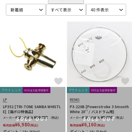
ベース
ウクレレ
新着順
すべて表示
40 件表示
ドラム
パーカッション
キーボード
電子ピアノ
管楽器
その他楽器
アウトレット
アウトレット
WEB注文店頭受取可
WEB注文店頭受取可
アンプ
エフェクター
LP
REMO
LP352 [TRI-TONE SAMBA WHISTL
P3-220B [Powerstroke 3 Smooth
E]【箱ボロ特価品】
White 20'' / バスドラム用]
DJ機器
DTM
¥10,230
¥9,350
メーカー希望小売価格
（税込）
メーカー希望小売価格
（税込）
SOLD OUT
SOLD OUT
¥
6,980
¥
6,160
販売価格
(税込)
販売価格
(税込)
ポイント：1%
(63pt)
ポイント：1%
(56pt)