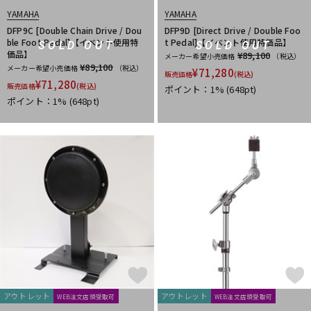
YAMAHA
YAMAHA
DFP9C [Double Chain Drive / Dou
DFP9D [Direct Drive / Double Foo
ble Foot Pedal]【イベント使用特
t Pedal]【イベント使用特価品】
SOLD OUT
SOLD OUT
価品】
¥89,100
メーカー希望小売価格
（税込）
¥89,100
メーカー希望小売価格
（税込）
¥
71,280
販売価格
(税込)
¥
71,280
販売価格
(税込)
ポイント：1%
(648pt)
ポイント：1%
(648pt)
アウトレット
アウトレット
WEB注文店頭受取可
WEB注文店頭受取可