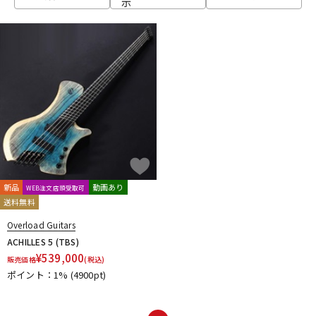
示
ベース
ウクレレ
ドラム
パーカッション
キーボード
電子ピアノ
管楽器
その他楽器
新品
動画あり
WEB注文店頭受取可
送料無料
アンプ
エフェクター
Overload Guitars
ACHILLES 5 (TBS)
¥
539,000
販売価格
(税込)
ポイント：1%
(4900pt)
DJ機器
DTM