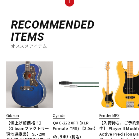
1
DTM オンライン納品
レコーディング機器
RECOMMENDED
配信/ライブ機器
楽器アクセサリ
ITEMS
オススメアイテム
中古
ヴィンテージ
Gibson
Oyaide
Fender MEX
【値上げ前価格！】
QAC-222 XFT (XLR
【入荷待ち、ご予約
【Gibsonファクトリー
Female-TRS) 【3.0m】
中】 Player II Modif
現地選定品】 SJ-200
Active Precision Ba
5,940
¥
（税込）