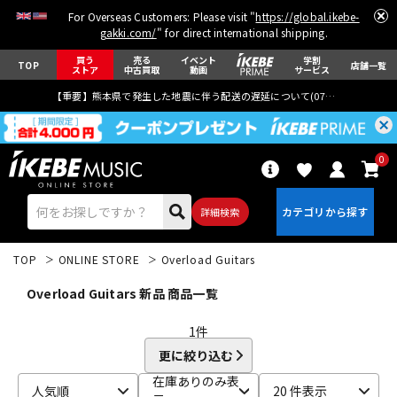
For Overseas Customers: Please visit "
https://global.ikebe-
gakki.com/
" for direct international shipping.
買う
売る
イベント
学割
TOP
店舗一覧
ストア
中古買取
動画
サービス
【重要】熊本県で発生した地震に伴う配送の遅延について(
07月29日
更新)
0
詳細検索
TOP
ONLINE STORE
Overload Guitars
Overload Guitars 新品 商品一覧
1
件
更に絞り込む
エレキギター
アコギ/エレアコ
在庫ありのみ表
人気順
20 件表示