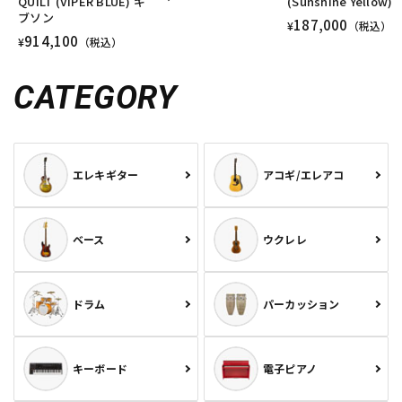
QUILT (VIPER BLUE) ギ
(Sunshine Yellow)
ブソン
187,000
¥
（税込）
914,100
¥
（税込）
CATEGORY
エレキギター
アコギ/エレアコ
ベース
ウクレレ
ドラム
パーカッション
キーボード
電子ピアノ