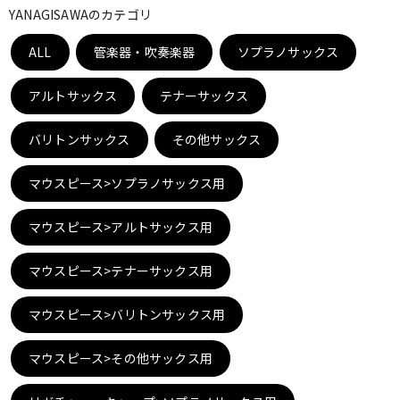
YANAGISAWAのカテゴリ
ベース
ウクレレ
ALL
管楽器・吹奏楽器
ソプラノサックス
ドラム
パーカッション
アルトサックス
テナーサックス
バリトンサックス
その他サックス
キーボード
電子ピアノ
マウスピース>ソプラノサックス用
管楽器
その他楽器
マウスピース>アルトサックス用
マウスピース>テナーサックス用
アンプ
エフェクター
マウスピース>バリトンサックス用
DJ機器
DTM
マウスピース>その他サックス用