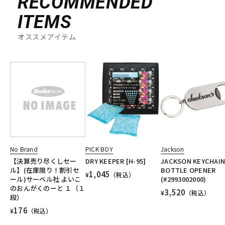
RECOMMENDED
ITEMS
オススメアイテム
No Brand
PICK BOY
Jackson
【決算売り尽くしセー
DRY KEEPER [H-95]
JACKSON KEYCHAI
ル】(在庫限り！割引セ
BOTTLE OPENER
1,045
¥
（税込）
ール)サーベル社 よいこ
(#2993002000)
のおんがくのーと １（１
3,520
¥
（税込）
段）
176
¥
（税込）