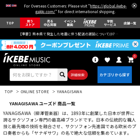
For Overseas Customers: Please visit "
https://global.ikebe-
gakki.com/
" for direct international shipping.
買う
売る
イベント
学割
TOP
店舗一覧
ストア
中古買取
動画
サービス
【重要】熊本県で発生した地震に伴う配送の遅延について(
07月29日
更新)
0
詳細検索
TOP
ONLINE STORE
YANAGISAWA
YANAGISAWA ユーズド 商品一覧
YANAGISAWA（柳澤管楽器）は、1893年に創業した日本が世界に
誇るサクソフォン専門の最高峰ブランドです。日本の伝統的な職人
技と最先端の技術を融合させ、サクソフォン先進国である欧米のプ
エレキギター
アコギ/エレアコ
ロ奏者からも「ヤナギサワ」の名で絶大な信頼を集めています。