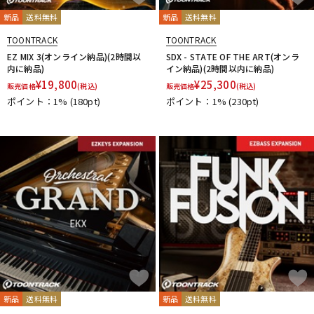
新品
送料無料
新品
送料無料
TOONTRACK
TOONTRACK
EZ MIX 3(オンライン納品)(2時間以
SDX - STATE OF THE ART(オンラ
内に納品)
イン納品)(2時間以内に納品)
¥
19,800
¥
25,300
販売価格
(税込)
販売価格
(税込)
ポイント：1%
(180pt)
ポイント：1%
(230pt)
新品
送料無料
新品
送料無料