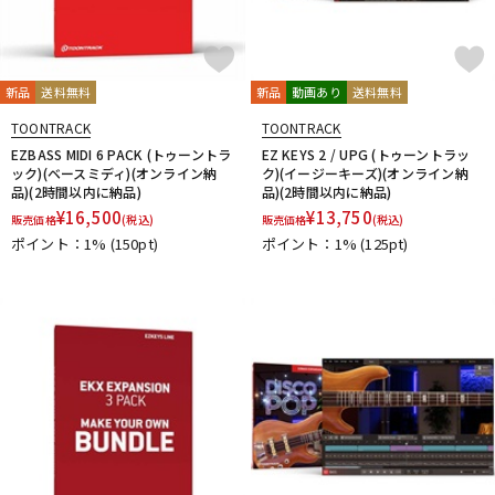
新品
送料無料
新品
動画あり
送料無料
TOONTRACK
TOONTRACK
EZBASS MIDI 6 PACK (トゥーントラ
EZ KEYS 2 / UPG (トゥーントラッ
ック)(ベースミディ)(オンライン納
ク)(イージーキーズ)(オンライン納
品)(2時間以内に納品)
品)(2時間以内に納品)
¥
16,500
¥
13,750
販売価格
(税込)
販売価格
(税込)
ポイント：1%
(150pt)
ポイント：1%
(125pt)