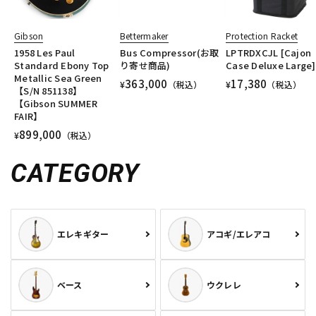
Gibson
Bettermaker
Protection Racket
1958 Les Paul
Bus Compressor(お取
LPTRDXCJL [Cajon
Standard Ebony Top
り寄せ商品)
Case Deluxe Large]
Metallic Sea Green
363,000
17,380
¥
（税込）
¥
（税込）
【S/N 851138】
【Gibson SUMMER
FAIR】
899,000
¥
（税込）
CATEGORY
エレキギター
アコギ/エレアコ
ベース
ウクレレ