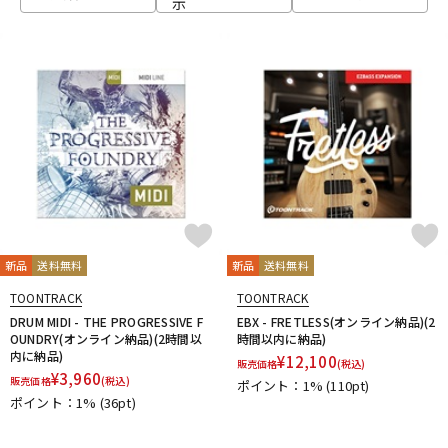
示
ベース
ウクレレ
ドラム
パーカッション
キーボード
電子ピアノ
管楽器
その他楽器
新品
送料無料
新品
送料無料
TOONTRACK
TOONTRACK
アンプ
エフェクター
DRUM MIDI - THE PROGRESSIVE F
EBX - FRETLESS(オンライン納品)(2
OUNDRY(オンライン納品)(2時間以
時間以内に納品)
内に納品)
¥
12,100
販売価格
(税込)
¥
3,960
販売価格
(税込)
ポイント：1%
(110pt)
DJ機器
DTM
ポイント：1%
(36pt)