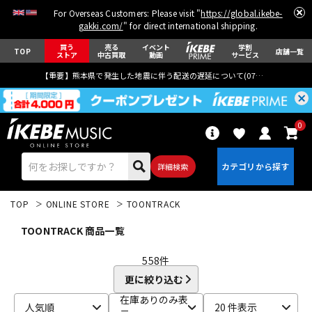
For Overseas Customers: Please visit "
https://global.ikebe-
gakki.com/
" for direct international shipping.
買う
売る
イベント
学割
TOP
店舗一覧
ストア
中古買取
動画
サービス
【重要】熊本県で発生した地震に伴う配送の遅延について(
07月29日
更新)
0
詳細検索
TOP
ONLINE STORE
TOONTRACK
TOONTRACK 商品一覧
558
件
更に絞り込む
エレキギター
アコギ/エレアコ
在庫ありのみ表
人気順
20 件表示