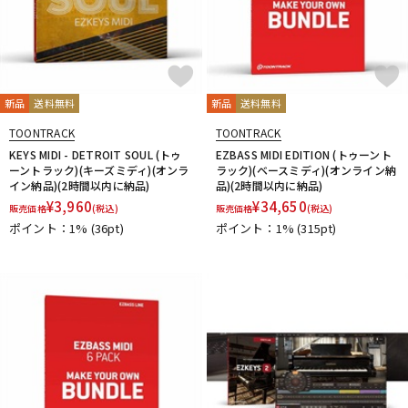
新品
送料無料
新品
送料無料
TOONTRACK
TOONTRACK
KEYS MIDI - DETROIT SOUL (トゥ
EZBASS MIDI EDITION (トゥーント
ーントラック)(キーズミディ)(オンラ
ラック)(ベースミディ)(オンライン納
イン納品)(2時間以内に納品)
品)(2時間以内に納品)
¥
3,960
¥
34,650
販売価格
(税込)
販売価格
(税込)
ポイント：1%
(36pt)
ポイント：1%
(315pt)