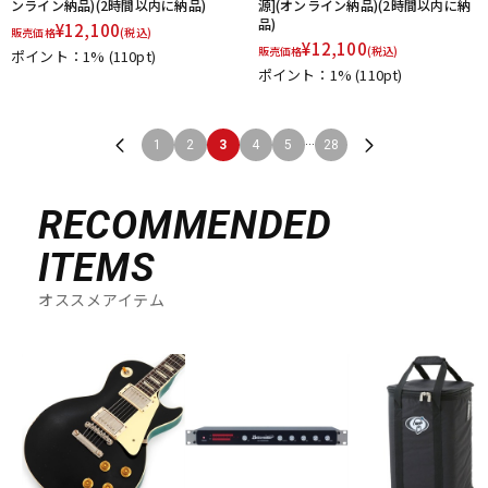
ンライン納品)(2時間以内に納品)
源](オンライン納品)(2時間以内に納
品)
¥
12,100
販売価格
(税込)
¥
12,100
販売価格
(税込)
ポイント：1%
(110pt)
ポイント：1%
(110pt)
...
1
2
3
4
5
28
RECOMMENDED
ITEMS
オススメアイテム