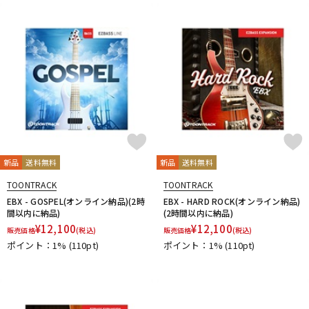
DTM オンライン納品
レコーディング機器
配信/ライブ機器
楽器アクセサリ
中古
ヴィンテージ
新品
送料無料
新品
送料無料
TOONTRACK
TOONTRACK
EBX - GOSPEL(オンライン納品)(2時
EBX - HARD ROCK(オンライン納品)
間以内に納品)
(2時間以内に納品)
¥
12,100
¥
12,100
販売価格
(税込)
販売価格
(税込)
ポイント：1%
(110pt)
ポイント：1%
(110pt)