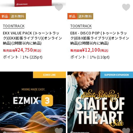
新品
送料無料
新品
送料無料
TOONTRACK
TOONTRACK
EKX VALUE PACK (トゥーントラッ
EBX - DISCO POP (トゥーントラッ
ク)(EKX拡張ライブラリ)(オンライン
ク)(EBX拡張ライブラリ)(オンライン
納品)(2時間以内に納品)
納品)(2時間以内に納品)
¥
24,750
¥
12,100
販売価格
(税込)
販売価格
(税込)
ポイント：1%
(225pt)
ポイント：1%
(110pt)