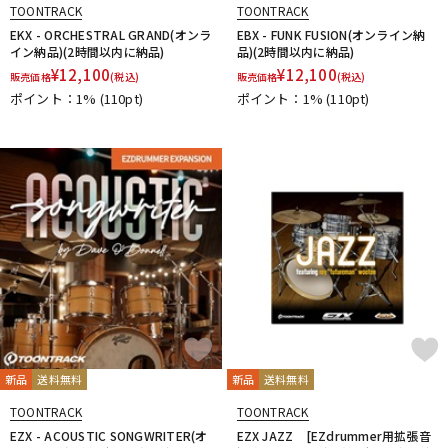
TOONTRACK
TOONTRACK
EKX - ORCHESTRAL GRAND(オンラ
EBX - FUNK FUSION(オンライン納
イン納品)(2時間以内に納品)
品)(2時間以内に納品)
¥
12,100
¥
12,100
販売価格
(税込)
販売価格
(税込)
ポイント：1%
(110pt)
ポイント：1%
(110pt)
新品
送料無料
新品
送料無料
TOONTRACK
TOONTRACK
EZX - ACOUSTIC SONGWRITER(オ
EZX JAZZ [EZdrummer用拡張音