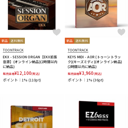
新品
送料無料
新品
送料無料
TOONTRACK
TOONTRACK
EKX - SESSION ORGAN【EKX拡張
KEYS MIDI - AOR (トゥーントラッ
音源】(オンライン納品)(2時間以内
ク)(キーズミディ)(オンライン納品)
に納品)
(2時間以内に納品)
¥
12,100
¥
3,960
販売価格
(税込)
販売価格
(税込)
ポイント：1%
(110pt)
ポイント：1%
(36pt)