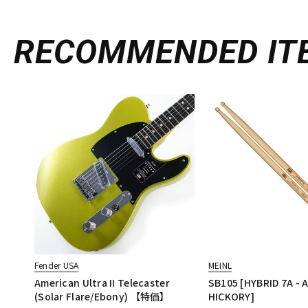
RECOMMENDED
IT
Fender USA
MEINL
American Ultra II Telecaster
SB105 [HYBRID 7A -
(Solar Flare/Ebony) 【特価】
HICKORY]