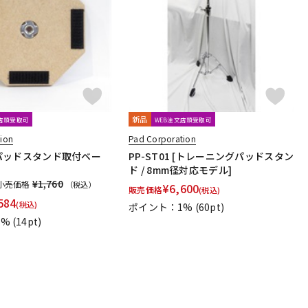
配信/ライブ
楽器アクセサ
機器
リ
新品
文店頭受取可
WEB注文店頭受取可
ion
Pad Corporation
E [パッドスタンド取付ベー
PP-ST01 [トレーニングパッドスタン
ド / 8mm径対応モデル]
¥1,760
小売価格
（税込）
¥
6,600
販売価格
(税込)
584
(税込)
ポイント：1%
(60pt)
1%
(14pt)