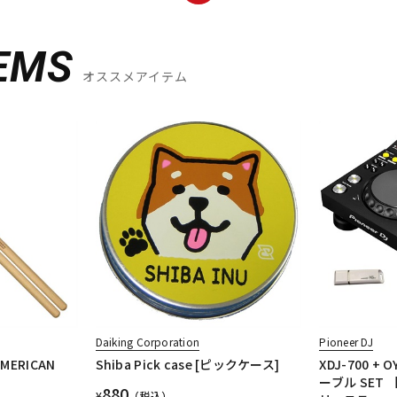
EMS
オススメアイテム
Daiking Corporation
Pioneer DJ
 AMERICAN
Shiba Pick case [ピックケース]
XDJ-700 +
ーブル SET 
880
¥
（税込）