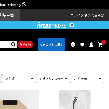
ational shipping.
店舗一覧
ログイン
新規会員登録
0
詳細検索
パーカッショ
ドラム
ン
人気順
在庫ありのみ表示
20 件表示
アンプ
エフェクター