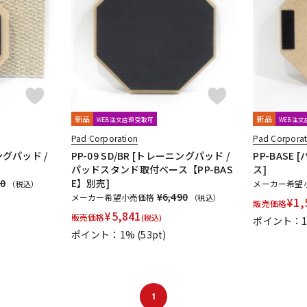
DTM オンラ
レコーディン
イン納品
グ機器
ジ
新品
新品
WEB注文店頭受取可
WEB注
Pad Corporation
Pad Corporat
ニングパッド /
PP-09 SD/BR [トレーニングパッド /
PP-BAS
パッドスタンド取付ベース【PP-BAS
ス]
60
E】別売]
メーカー希望
（税込）
¥6,490
メーカー希望小売価格
（税込）
¥
1,
販売価格
¥
5,841
販売価格
(税込)
ポイント：
ポイント：1%
(53pt)
1