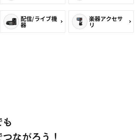
配信/ライブ機
楽器アクセサ
器
リ