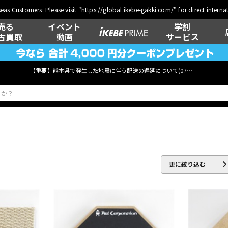
eas Customers: Please visit "
https://global.ikebe-gakki.com/
" for direct intern
売る
イベント
学割
古買取
動画
サービス
【重要】熊本県で発生した地震に伴う配送の遅延について(
07月29日
更新)
ベース
ウクレレ
更に絞り込む
管楽器
その他楽器