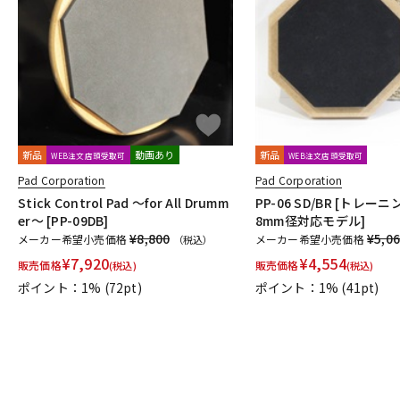
DJ機器
DTM
中古
ヴィンテー
新品
動画あり
新品
WEB注文店頭受取可
WEB注文店頭受取可
Pad Corporation
Pad Corporation
Stick Control Pad ～for All Drumm
PP-06 SD/BR [トレー
er～ [PP-09DB]
8mm径対応モデル]
¥8,800
¥5,0
メーカー希望小売価格
メーカー希望小売価格
（税込）
¥
7,920
¥
4,554
販売価格
販売価格
(税込)
(税込)
ポイント：1%
(72pt)
ポイント：1%
(41pt)