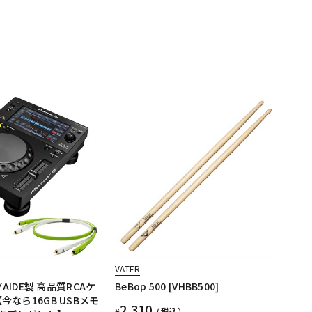
VATER
 OYAIDE製 高品質RCAケ
BeBop 500 [VHBB500]
【今なら16GB USBメモ
2,310
¥
（税込）