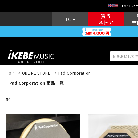
For Overs
買う
TOP
ストア
中
TOP
ONLINE STORE
Pad Corporation
Pad Corporation 商品一覧
アコギ/エレ
エレキギター
アコ
5
件
キーボード
電子ピアノ