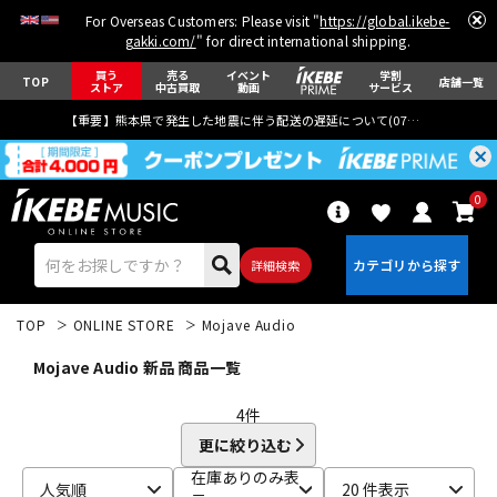
For Overseas Customers: Please visit "
https://global.ikebe-
gakki.com/
" for direct international shipping.
買う
売る
イベント
学割
TOP
店舗一覧
ストア
中古買取
動画
サービス
【重要】熊本県で発生した地震に伴う配送の遅延について(
07月29日
更新)
0
詳細検索
TOP
ONLINE STORE
Mojave Audio
Mojave Audio 新品 商品一覧
4
件
更に絞り込む
エレキギター
アコギ/エレアコ
在庫ありのみ表
人気順
20 件表示