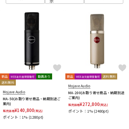
示
ベース
ウクレレ
ドラム
パーカッション
キーボード
電子ピアノ
管楽器
その他楽器
新品
動画あり
新品
送料無料
WEB注文店頭受取可
WEB注文店頭受取可
送料無料
Mojave Audio
アンプ
エフェクター
Mojave Audio
MA-200(お取り寄せ商品・納期別途
ご案内)
MA-50(お取り寄せ商品・納期別途ご
案内)
¥
272,800
販売価格
(税込)
¥
140,800
ポイント：1%
(2480pt)
販売価格
(税込)
DJ機器
DTM
ポイント：1%
(1280pt)