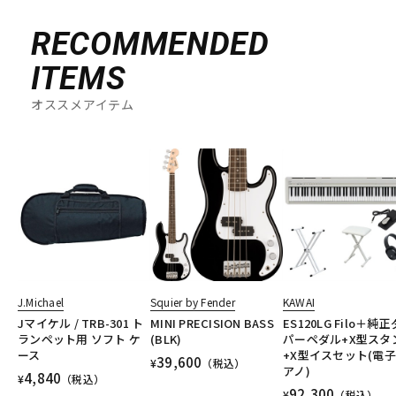
RECOMMENDED
ITEMS
オススメアイテム
J.Michael
Squier by Fender
KAWAI
Jマイケル / TRB-301 ト
MINI PRECISION BASS
ES120LG Filo＋純
ランペット用 ソフト ケ
(BLK)
パーペダル+X型スタ
ース
+X型イスセット(電
39,600
¥
（税込）
アノ)
4,840
¥
（税込）
92,300
¥
（税込）