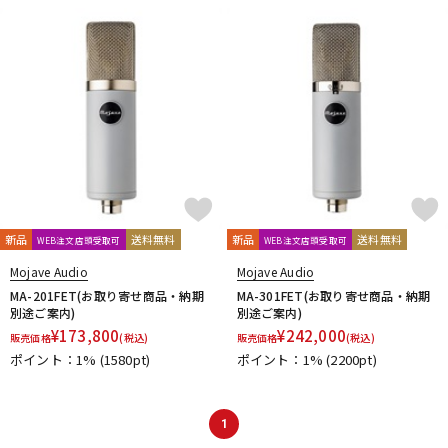
DTM オンライン納品
レコーディング機器
配信/ライブ機器
楽器アクセサリ
中古
ヴィンテージ
新品
送料無料
新品
送料無料
WEB注文店頭受取可
WEB注文店頭受取可
Mojave Audio
Mojave Audio
MA-201FET(お取り寄せ商品・納期
MA-301FET(お取り寄せ商品・納期
別途ご案内)
別途ご案内)
¥
173,800
¥
242,000
販売価格
(税込)
販売価格
(税込)
ポイント：1%
(1580pt)
ポイント：1%
(2200pt)
1