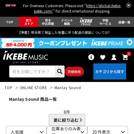
For Overseas Customers: Please visit "
https://global.ikebe-
gakki.com/
" for direct international shipping.
買う
売る
イベント
学割
TOP
店舗一覧
ストア
中古買取
動画
サービス
【重要】熊本県で発生した地震に伴う配送の遅延について(
07月29日
更新)
0
詳細検索
TOP
ONLINE STORE
Manlay Sound
Manlay Sound 商品一覧
6
件
更に絞り込む
エレキギター
アコギ/エレアコ
在庫ありのみ表
人気順
20 件表示