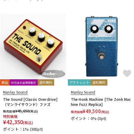
DTM オンライン納品
レコーディング機器
配信/ライブ機器
楽器アクセサリ
中古
ヴィンテージ
新品
送料無料
アウトレット
送料無料
WEB注文店頭受取可
Manlay Sound
Manlay Sound
The Sound [Classic Overdrive]
The Honk Machine [The Zonk Mac
（マンライサウンド）ファズ
hine Fuzz Replica]
¥
45,650
¥
49,500
販売価格
(税込)
販売価格
(税込)
特別価格
ポイント：0%
(0pt)
¥
42,350
(税込)
ポイント：1%
(385pt)