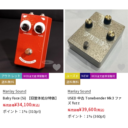
アウトレット
ユーズド
NEW
WEB注文店頭受取可
WEB注文店頭受取可
送料無料
送料無料
Manlay Sound
Manlay Sound
Baby Face (Si) 【旧筐体処分特価】
USED 中古 Tonebender Mk3 ファ
ズ fuzz
¥
34,100
販売価格
(税込)
¥
39,600
販売価格
(税込)
ポイント：1%
(310pt)
ポイント：1%
(360pt)