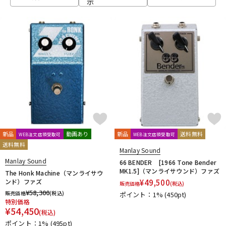
示
ベース
ウクレレ
ドラム
パーカッション
キーボード
電子ピアノ
管楽器
その他楽器
新品
動画あり
新品
送料無料
WEB注文店頭受取可
WEB注文店頭受取可
送料無料
Manlay Sound
アンプ
エフェクター
Manlay Sound
66 BENDER [1966 Tone Bender
MK1.5]（マンライサウンド）ファズ
The Honk Machine（マンライサウ
ンド）ファズ
¥
49,500
販売価格
(税込)
¥
58,300
販売価格
(税込)
ポイント：1%
(450pt)
DJ機器
DTM
特別価格
¥
54,450
(税込)
ポイント：1%
(495pt)