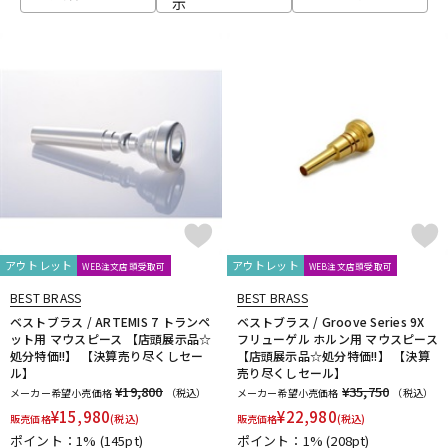
示
ベース
ウクレレ
ドラム
パーカッション
キーボード
電子ピアノ
管楽器
その他楽器
アウトレット
アウトレット
WEB注文店頭受取可
WEB注文店頭受取可
BEST BRASS
BEST BRASS
アンプ
エフェクター
ベストブラス / ARTEMIS 7 トランペ
ベストブラス / Groove Series 9X
ット用 マウスピース 【店頭展示品☆
フリューゲル ホルン用 マウスピース
処分特価!!】 【決算売り尽くしセー
【店頭展示品☆処分特価!!】 【決算
ル】
売り尽くしセール】
DJ機器
DTM
¥19,800
¥35,750
メーカー希望小売価格
（税込）
メーカー希望小売価格
（税込）
¥
15,980
¥
22,980
販売価格
(税込)
販売価格
(税込)
ポイント：1%
(145pt)
ポイント：1%
(208pt)