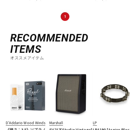
DTM オンライン納品
レコーディング機器
1
配信/ライブ機器
楽器アクセサリ
RECOMMENDED
ITEMS
中古
ヴィンテージ
オススメアイテム
D'Addario Wood Winds
Marshall
LP
《硬さ：3.5》ソプラノ
SV212[Studio Vintage]
LPA190 [Aspire Plas