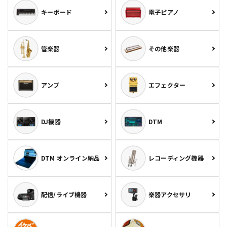
キーボード
電子ピアノ
管楽器
その他楽器
アンプ
エフェクター
DJ機器
DTM
DTM オンライン納品
レコーディング機器
配信/ライブ機器
楽器アクセサリ