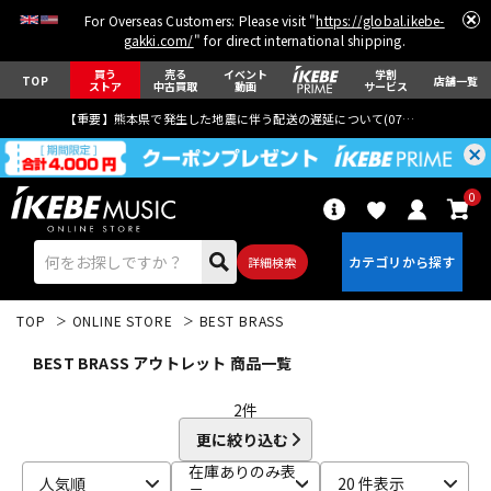
For Overseas Customers: Please visit "
https://global.ikebe-
gakki.com/
" for direct international shipping.
買う
売る
イベント
学割
TOP
店舗一覧
ストア
中古買取
動画
サービス
【重要】熊本県で発生した地震に伴う配送の遅延について(
07月29日
更新)
0
詳細検索
TOP
ONLINE STORE
BEST BRASS
BEST BRASS アウトレット 商品一覧
2
件
更に絞り込む
エレキギター
アコギ/エレアコ
在庫ありのみ表
人気順
20 件表示