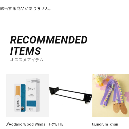
該当する商品がありません。
ベース
ウクレレ
ドラム
パーカッション
RECOMMENDED
ITEMS
キーボード
電子ピアノ
オススメアイテム
管楽器
その他楽器
アンプ
エフェクター
DJ機器
DTM
D'Addario Wood Winds
FRYETTE
tsundrum_chan