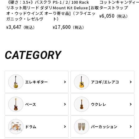
《硬さ：3.5+》バスクラ
PS-1 / 2 / 100 Rack
コットンキャンディ
DTM オンライン納品
レコーディング機器
リネット用リード ダダリ
Mount Kit Deluxe [お取
ターストラップ
オ・ウッドウインズ オー
り寄せ品]（フライエッ
6,050
¥
（税込）
ガニック・レゼルヴ
ト）
3,647
17,600
配信/ライブ機器
楽器アクセサリ
¥
（税込）
¥
（税込）
中古
ヴィンテージ
CATEGORY
エレキギター
アコギ/エレアコ
ベース
ウクレレ
ドラム
パーカッション