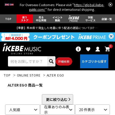
For Overseas Customers: Please visit "
https://global.ikebe-
gakki.com/
" for direct international shipping.
買う
売る
イベント
学割
TOP
店舗一覧
ストア
中古買取
動画
サービス
【重要】熊本県で発生した地震に伴う配送の遅延について(
07月29日
更新)
0
詳細検索
TOP
ONLINE STORE
ALTER EGO
ALTER EGO 商品一覧
更に絞り込む
エレキギター
アコギ/エレアコ
在庫ありのみ表
人気順
20 件表示
示