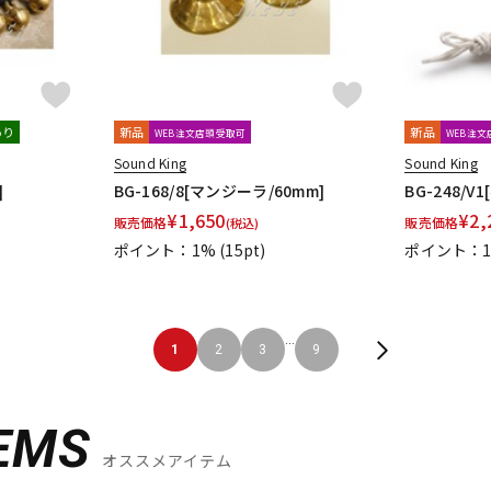
あり
新品
新品
WEB注文店頭受取可
WEB注
Sound King
Sound King
]
BG-168/8[マンジーラ/60mm]
BG-248/
¥
1,650
¥
2,
販売価格
販売価格
(税込)
ポイント：1%
(15pt)
ポイント：
...
1
2
3
9
EMS
オススメアイテム