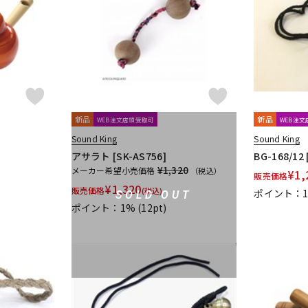
DTM オンラ
レコーディン
イン納品
グ機器
ジ
新品
新品
WEB注文店頭受取可
WEB注
Sound King
Sound King
アサラト [SK-AS756]
BG-168/1
¥1,320
メーカー希望小売価格
（税込）
¥
1,
販売価格
¥
1,320
販売価格
(税込)
ポイント：
SOLD OUT
ポイント：1%
(12pt)