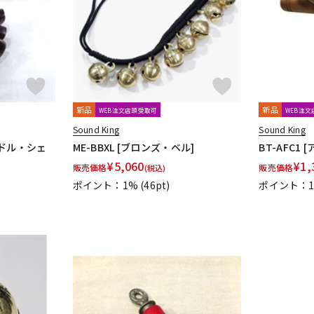
新品
新品
WEB注文店頭受取可
WEB注
Sound King
Sound King
ンドル・シェ
ME-BBXL [ブロンズ・ベル]
BT-AFC1
¥
5,060
¥
1,
販売価格
販売価格
(税込)
ポイント：1%
(46pt)
ポイント：