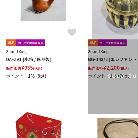
新品
新品
WEB注文店頭受取可
WEB注文店頭受取可
Sound King
Sound King
DA-ZV1 [水笛 / 陶器製]
BG-143/2 [エレファン
¥
935
¥
2,200
販売価格
販売価格
(税込)
(税込)
ポイント：1%
(8pt)
ポイント：1%
(20pt)
SOLD OU