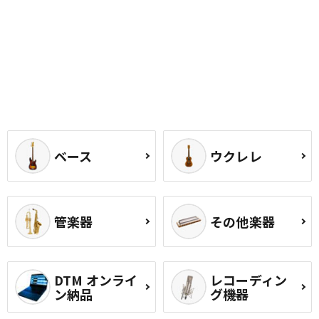
ベース
ウクレレ
管楽器
その他楽器
DTM オンライ
レコーディン
ン納品
グ機器