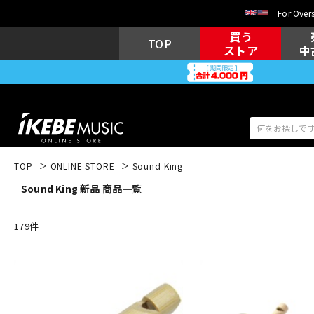
For Overs
買う
TOP
ストア
中
TOP
ONLINE STORE
Sound King
Sound King 新品 商品一覧
アコギ/エレ
エレキギター
アコ
179
件
キーボード
電子ピアノ