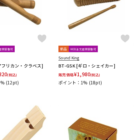
新品
文店頭受取可
WEB注文店頭受取可
Sound King
 [アフリカン・クラベス]
BT-GSK [ギロ・シェイカー]
320
¥
1,980
販売価格
(税込)
(税込)
1%
(12pt)
ポイント：1%
(18pt)