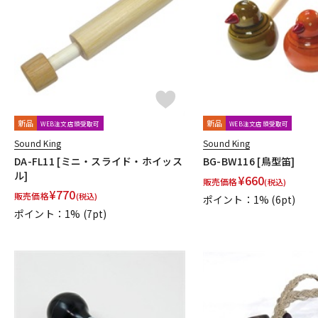
DJ機器
DTM
中古
ヴィンテー
新品
新品
WEB注文店頭受取可
WEB注文店頭受取可
Sound King
Sound King
DA-FL11 [ミニ・スライド・ホイッス
BG-BW116 [鳥型笛]
ル]
¥
660
販売価格
(税込)
¥
770
販売価格
(税込)
ポイント：1%
(6pt)
ポイント：1%
(7pt)