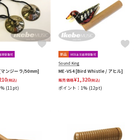
配信/ライブ
楽器アクセサ
機器
リ
新品
文店頭受取可
WEB注文店頭受取可
Sound King
2 [マンジーラ/50mm]
ME-VS4 [Bird Whistle / アヒル]
210
¥
1,320
販売価格
(税込)
(税込)
1%
(11pt)
ポイント：1%
(12pt)