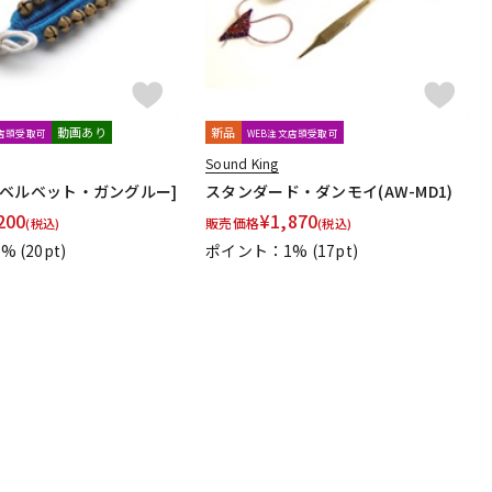
動画あり
新品
文店頭受取可
WEB注文店頭受取可
Sound King
V1[ベルベット・ガングルー]
スタンダード・ダンモイ(AW-MD1)
200
¥
1,870
販売価格
(税込)
(税込)
1%
(20pt)
ポイント：1%
(17pt)