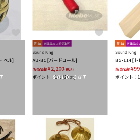
新品
新品
WEB注文店頭受取可
WEB注
Sound King
Sound King
ト・ベル]
AU-BC [バードコール]
BG-114 
¥
2,200
¥
99
販売価格
販売価格
(税込)
ポイント：1%
(20pt)
ポイント：
T
SOLD OUT