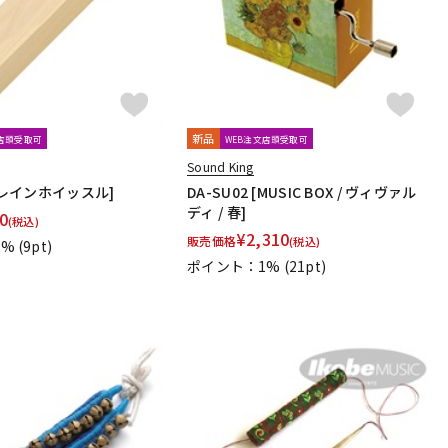
新品
文店頭受取可
WEB注文店頭受取可
Sound King
[トレインホイッスル]
DA-SU02 [MUSIC BOX / ヴィヴァル
ディ / 春]
0
(税込)
¥
2,310
販売価格
(税込)
1%
(9pt)
ポイント：1%
(21pt)