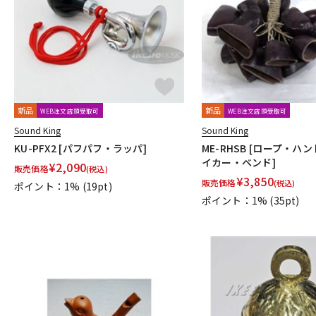
新品
新品
WEB注文店頭受取可
WEB注文店頭受取可
Sound King
Sound King
KU-PFX2 [パフパフ・ラッパ]
ME-RHSB [ロープ・ハ
イカー・ベンド]
¥
2,090
販売価格
(税込)
¥
3,850
販売価格
(税込)
ポイント：1%
(19pt)
ポイント：1%
(35pt)