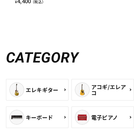
4,400
¥
（税込）
CATEGORY
アコギ/エレア
エレキギター
コ
キーボード
電子ピアノ