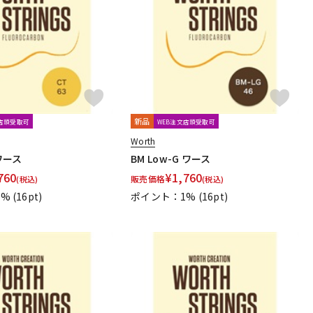
配信/ライブ
楽器アクセサ
機器
リ
新品
文店頭受取可
WEB注文店頭受取可
Worth
 ワース
BM Low-G ワース
760
¥
1,760
販売価格
(税込)
(税込)
1%
(16pt)
ポイント：1%
(16pt)