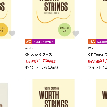
DTM オンラ
レコーディン
イン納品
グ機器
ジ
新品
新品
WEB注文店頭受取可
WEB注
Worth
Worth
CM Low-G ワース
CT Tenor
¥
1,760
¥
1,
販売価格
販売価格
(税込)
ポイント：1%
(16pt)
ポイント：