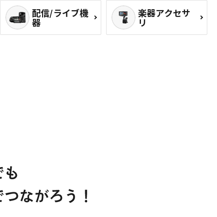
配信/ライブ機
楽器アクセサ
器
リ