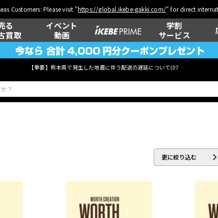
eas Customers: Please visit "
https://global.ikebe-gakki.com/
" for direct intern
売る
イベント
学割
古買取
動画
サービス
【重要】熊本県で発生した地震に伴う配送の遅延について(
07月29日
更新)
ベース
ウクレレ
更に絞り込む
管楽器
その他楽器