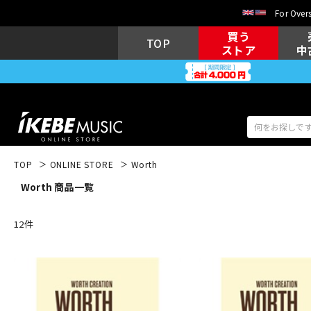
For Overs
買う
TOP
ストア
中
TOP
ONLINE STORE
Worth
Worth 商品一覧
アコギ/エレ
エレキギター
アコ
12
件
キーボード
電子ピアノ