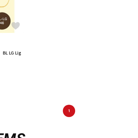
 LG Lig
1