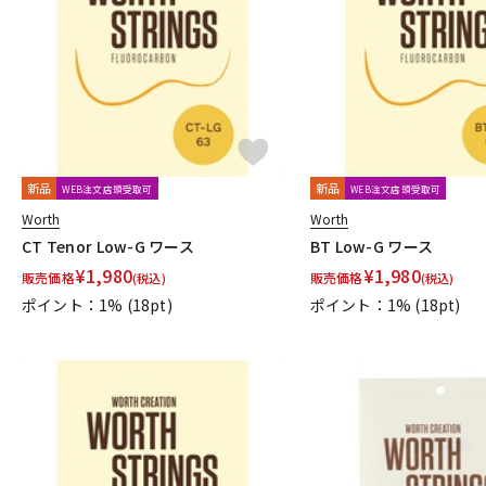
DJ機器
DTM
中古
ヴィンテー
新品
新品
WEB注文店頭受取可
WEB注文店頭受取可
Worth
Worth
CT Tenor Low-G ワース
BT Low-G ワース
¥
1,980
¥
1,980
販売価格
販売価格
(税込)
(税込)
ポイント：1%
(18pt)
ポイント：1%
(18pt)