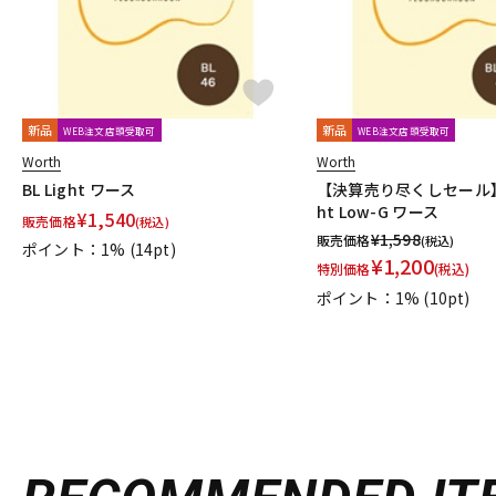
新品
新品
WEB注文店頭受取可
WEB注文店頭受取可
Worth
Worth
BL Light ワース
【決算売り尽くしセール】BL
ht Low-G ワース
¥
1,540
販売価格
(税込)
¥
1,598
販売価格
(税込)
ポイント：1%
(14pt)
¥
1,200
特別価格
(税込)
ポイント：1%
(10pt)