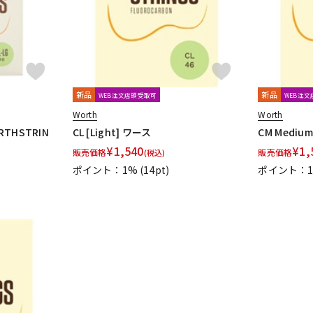
新品
新品
WEB注文店頭受取可
WEB注
Worth
Worth
THSTRIN
CL [Light] ワース
CM Mediu
¥
1,540
¥
1,
販売価格
販売価格
(税込)
ポイント：1%
(14pt)
ポイント：