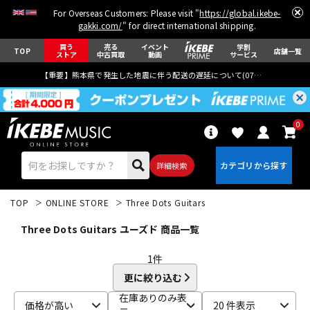
For Overseas Customers: Please visit "
https://global.ikebe-
gakki.com/
" for direct international shipping.
買う
売る
イベント
学割
TOP
店舗一覧
ストア
中古買取
動画
サービス
【重要】熊本県で発生した地震に伴う配送の遅延について(
07月29日
更新)
0
詳細検索
TOP
ONLINE STORE
Three Dots Guitars
Three Dots Guitars ユーズド 商品一覧
1
件
更に絞り込む
エレキギター
アコギ/エレアコ
在庫ありのみ表
価格が高い
20 件表示