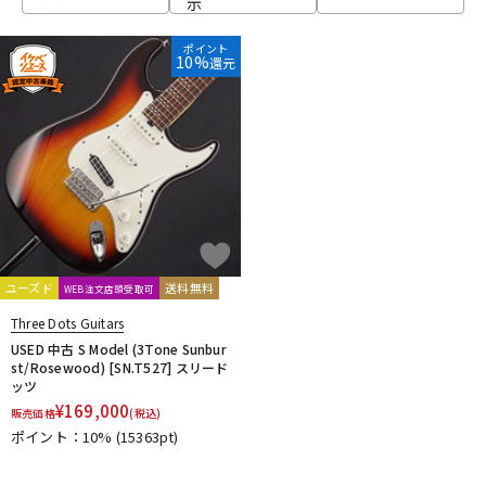
示
ベース
ウクレレ
ポイント
10%
還元
ドラム
パーカッション
キーボード
電子ピアノ
管楽器
その他楽器
ユーズド
送料無料
WEB注文店頭受取可
Three Dots Guitars
アンプ
エフェクター
USED 中古 S Model (3Tone Sunbur
st/Rosewood) [SN.T527] スリード
ッツ
¥
169,000
販売価格
(税込)
DJ機器
DTM
ポイント：10%
(15363pt)