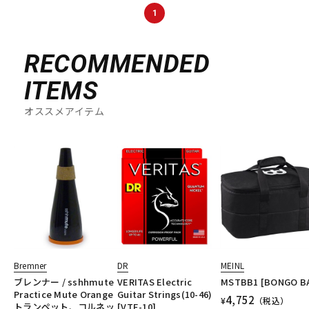
DTM オンライン納品
レコーディング機器
1
RECOMMENDED
配信/ライブ機器
楽器アクセサリ
ITEMS
中古
ヴィンテージ
オススメアイテム
Bremner
DR
MEINL
ブレンナー / sshhmute
VERITAS Electric
MSTBB1 [BONGO B
Practice Mute Orange
Guitar Strings(10-46)
4,752
¥
（税込）
トランペット、コルネッ
[VTE-10]