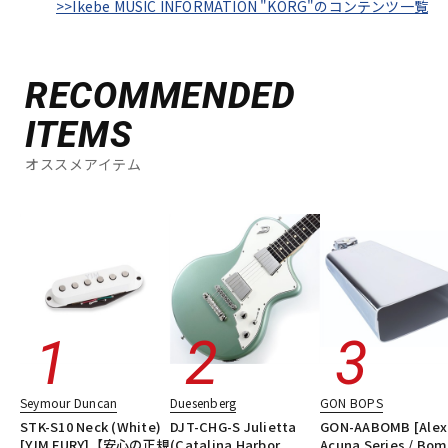
>>Ikebe MUSIC INFORMATION "KORG"のコンテンツ一覧
RECOMMENDED
ITEMS
オススメアイテム
Seymour Duncan
Duesenberg
GON BOPS
STK-S10 Neck (White)
DJT-CHG-S Julietta
GON-AABOMB [Alex
[YJM FURY]【安心の正規
(Catalina Harbor
Acuna Series / Bo