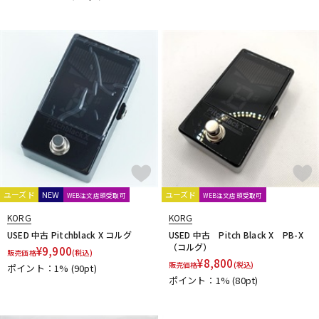
ユーズド
NEW
ユーズド
WEB注文店頭受取可
WEB注文店頭受取可
KORG
KORG
USED 中古 Pitchblack X コルグ
USED 中古 Pitch Black X PB-X
（コルグ）
¥
9,900
販売価格
(税込)
¥
8,800
販売価格
(税込)
ポイント：1%
(90pt)
ポイント：1%
(80pt)