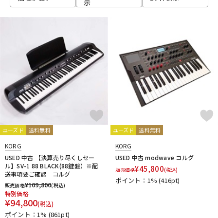
示
DTM オンライン納品
レコーディング機器
配信/ライブ機器
楽器アクセサリ
中古
ヴィンテージ
ユーズド
送料無料
ユーズド
送料無料
KORG
KORG
USED 中古 【決算売り尽くしセー
USED 中古 modwave コルグ
ル】SV-1 88 BLACK(88鍵盤）※配
¥
45,800
販売価格
(税込)
送事項要ご確認 コルグ
ポイント：1%
(416pt)
¥
109,800
販売価格
(税込)
特別価格
¥
94,800
(税込)
ポイント：1%
(861pt)