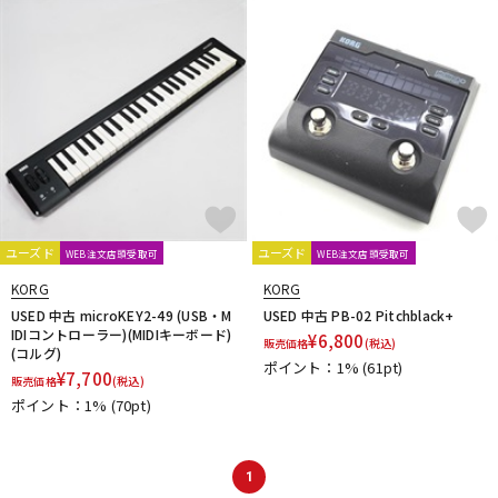
ユーズド
ユーズド
WEB注文店頭受取可
WEB注文店頭受取可
KORG
KORG
USED 中古 microKEY2-49 (USB・M
USED 中古 PB-02 Pitchblack+
IDIコントローラー)(MIDIキーボード)
¥
6,800
販売価格
(税込)
(コルグ)
ポイント：1%
(61pt)
¥
7,700
販売価格
(税込)
ポイント：1%
(70pt)
1