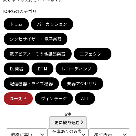
ベース
ウクレレ
KORGのカテゴリ
ドラム
パーカッション
ドラム
パーカッション
シンセサイザー・電子楽器
キーボード
電子ピアノ
電子ピアノ・その他鍵盤楽器
エフェクター
DJ機器
DTM
レコーディング
管楽器
その他楽器
配信機器・ライブ機器
楽器アクセサリ
アンプ
エフェクター
ユーズド
ヴィンテージ
ALL
6
件
DJ機器
DTM
更に絞り込む
在庫ありのみ表
価格が高い
20 件表示