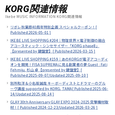
KORG関連情報
Ikebe MUSIC INFORMATION KORG関連情報
リボレ秋葉原40周年特別企画 スぺシャルクーポン！[
Published:2026-05-01
]
IKEBE LIVE SHOPPING #204｜物理世界×電子制御の融合
アコースティック・シンセサイザー「KORG phase8」
【presented by 鍵盤堂】[
Published:2026-03-15
]
IKEBE LIVE SHOPPING #159｜あのKORGが電子アコーディ
オンを開発！FISA SUPREMAに見る創業者の夢 Guest : Fati
Fehmiju, 杉山 卓【presented by 鍵盤堂】[
Published:2025-09-07/
Updated:2025-09-10
]
別所和洋＆小名坂誠哉 キーボーディストとドラマーのグル
ーヴ講座 supported by KORG, TAMA[
Published:2025-06-
14/
Updated:2025-08-14
]
GLAY 30th Anniversary GLAY EXPO 2024-2025 突撃機材取
材！[
Published:2024-12-23/
Updated:2026-03-26
]