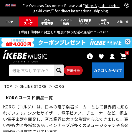
For Overseas Customers: Please visit "
https://global.ikebe-
gakki.com/
" for direct international shipping.
買う
売る
イベント
学割
TOP
店舗一覧
ストア
中古買取
動画
サービス
【重要】熊本県で発生した地震に伴う配送の遅延について(
07月29日
更新)
0
詳細検索
TOP
ONLINE STORE
KORG
KORG ユーズド 商品一覧
KORG（コルグ） は、日本の電子楽器メーカーとして世界的に知ら
れています。シンセサイザー、電子ピアノ、チューナーなど、幅広
い電子楽器を開発し、音楽業界に大きな影響を与えてきました。高
エレキギター
アコギ/エレアコ
い技術力と多様な製品ラインナップが多くのミュージシャンや音楽
愛好家から支持されています。