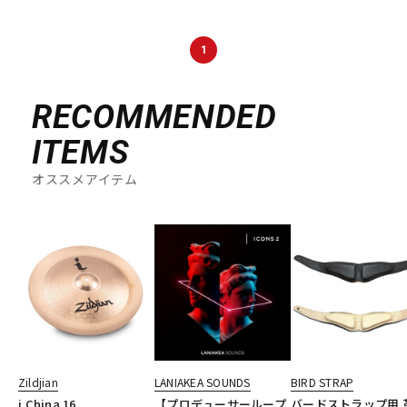
DTM オンライン納品
レコーディング機器
1
配信/ライブ機器
楽器アクセサリ
RECOMMENDED
ITEMS
中古
ヴィンテージ
オススメアイテム
Zildjian
LANIAKEA SOUNDS
BIRD STRAP
i China 16
【プロデューサーループ
バードストラップ用 