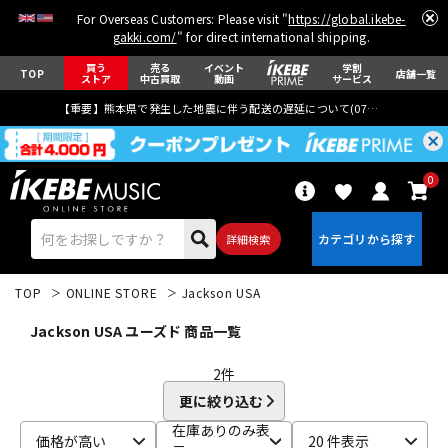
For Overseas Customers: Please visit "
https://global.ikebe-
gakki.com/
" for direct international shipping.
買う
売る
イベント
学割
TOP
店舗一覧
ストア
中古買取
動画
サービス
【重要】熊本県で発生した地震に伴う配送の遅延について(
07月29日
更新)
0
詳細検索
TOP
ONLINE STORE
Jackson USA
Jackson USA ユーズド 商品一覧
2
件
更に絞り込む
エレキギター
アコギ/エレアコ
在庫ありのみ表
価格が高い
20 件表示