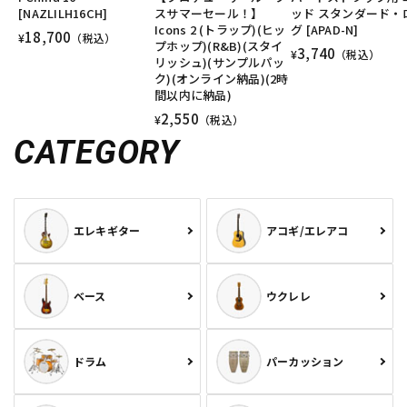
[NAZLILH16CH]
スサマーセール！】
ッド スタンダード・
Icons 2 (トラップ)(ヒッ
グ [APAD-N]
18,700
¥
（税込）
プホップ)(R&B)(スタイ
3,740
¥
（税込）
リッシュ)(サンプルパッ
ク)(オンライン納品)(2時
間以内に納品)
2,550
¥
（税込）
CATEGORY
エレキギター
アコギ/エレアコ
ベース
ウクレレ
ドラム
パーカッション