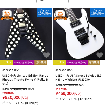
示
ベース
ウクレレ
ポイント
ポイント
10%
10%
還元
還元
ドラム
パーカッション
キーボード
電子ピアノ
管楽器
その他楽器
ユーズド
送料無料
ユーズド
送料無料
WEB注文店頭受取可
WEB注文店頭受取可
Jackson USA
Jackson USA
アンプ
エフェクター
USED 中古 Limited Edition Randy
USED 中古 USA Select Soloist SL2
Rhoads Tribute Flying V (Polka D
H (Snow White) #U21030
ots)
¥
479,001
販売価格
(税込)
¥
1,365,000
特別価格
販売価格
(税込)
DJ機器
DTM
¥
469,000
特別価格
(税込)
¥
980,000
(税込)
ポイント：10%
(42636pt)
ポイント：10%
(89091pt)