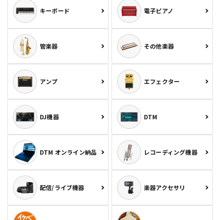
キーボード
電子ピアノ
管楽器
その他楽器
アンプ
エフェクター
DJ機器
DTM
DTM オンライン納品
レコーディング機器
配信/ライブ機器
楽器アクセサリ