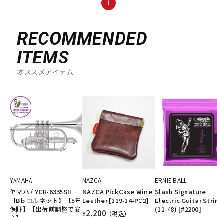
1
DTM オンライン納品
レコーディング機器
RECOMMENDED
配信/ライブ機器
楽器アクセサリ
ITEMS
オススメアイテム
中古
ヴィンテージ
YAMAHA
NAZCA
ERNIE BALL
ヤマハ / YCR-6335SII
NAZCA PickCase Wine
Slash Signature
【Bb コルネット】【5年
Leather [119-14-PC2]
Electric Guitar Stri
保証】【出荷前調整で安
(11-48) [#2200]
2,200
¥
（税込）