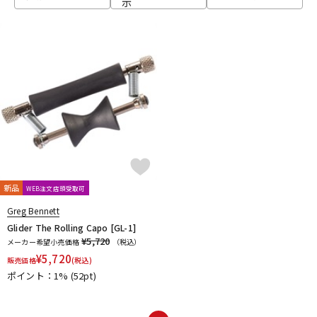
示
ベース
ウクレレ
ドラム
パーカッション
キーボード
電子ピアノ
管楽器
その他楽器
新品
WEB注文店頭受取可
Greg Bennett
アンプ
エフェクター
Glider The Rolling Capo [GL-1]
¥5,720
メーカー希望小売価格
（税込）
¥
5,720
販売価格
(税込)
ポイント：1%
(52pt)
DJ機器
DTM