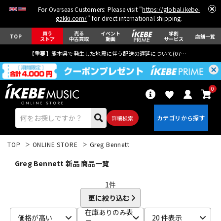
For Overseas Customers: Please visit "
https://global.ikebe-
gakki.com/
" for direct international shipping.
買う
売る
イベント
学割
TOP
店舗一覧
ストア
中古買取
動画
サービス
【重要】熊本県で発生した地震に伴う配送の遅延について(
07月29日
更新)
0
詳細検索
TOP
ONLINE STORE
Greg Bennett
Greg Bennett 新品 商品一覧
1
件
更に絞り込む
エレキギター
アコギ/エレアコ
在庫ありのみ表
価格が高い
20 件表示