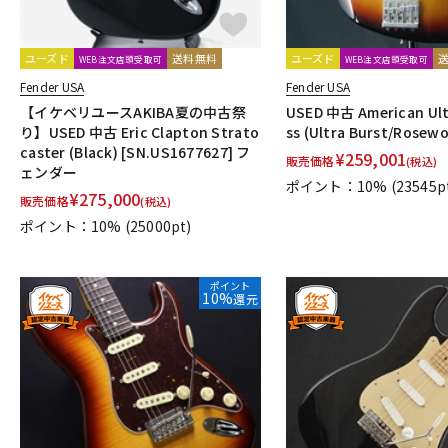
ユーズド
送料無料
ユーズド
WEB注文店頭受取可
WEB注文店頭受取可
Fender USA
Fender USA
【イケベリユースAKIBA夏の中古祭
USED 中古 American Ult
り】USED 中古 Eric Clapton Strato
ss (Ultra Burst/Rosew
caster (Black) [SN.US1677627] フ
¥
259,001
販売価格
(税込)
ェンダー
ポイント：10%
(23545p
¥
275,000
販売価格
(税込)
ポイント：10%
(25000pt)
ポイント
10%
還元