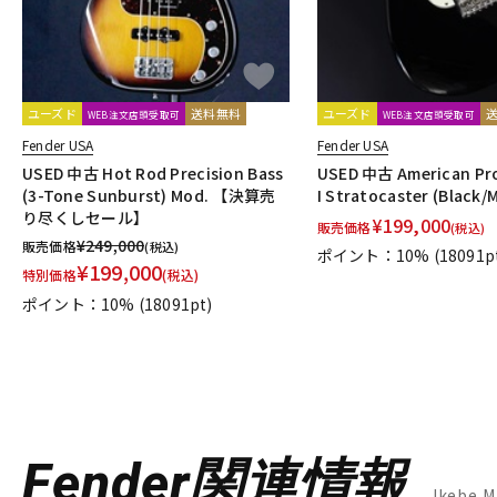
ユーズド
送料無料
ユーズド
WEB注文店頭受取可
WEB注文店頭受取可
Fender USA
Fender USA
USED 中古 Hot Rod Precision Bass
USED 中古 American Prof
(3-Tone Sunburst) Mod. 【決算売
I Stratocaster (Black/
り尽くしセール】
¥
199,000
販売価格
(税込)
¥
249,000
販売価格
(税込)
ポイント：10%
(18091p
¥
199,000
特別価格
(税込)
ポイント：10%
(18091pt)
Fender関連情報
Ikebe 