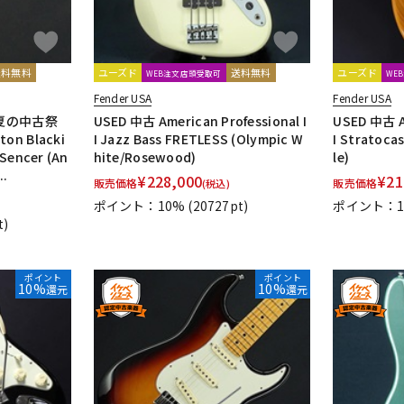
送料無料
ユーズド
送料無料
ユーズド
WEB注文店頭受取可
WE
Fender USA
Fender USA
A夏の中古祭
USED 中古 American Professional I
USED 中古 Am
on Blacki
I Jazz Bass FRETLESS (Olympic W
I Stratoca
 Sencer (An
hite/Rosewood)
le)
..
¥
228,000
¥
21
販売価格
販売価格
(税込)
ポイント：10%
(20727pt)
ポイント：
t)
ポイント
ポイント
10%
10%
還元
還元