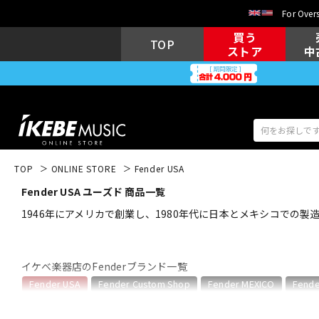
For Overs
買う
TOP
ストア
中
TOP
ONLINE STORE
Fender USA
Fender USA ユーズド 商品一覧
アコギ/エレ
エレキギター
アコ
1946年にアメリカで創業し、1980年代に日本とメキシコでの製造
イケベ楽器店のFenderブランド一覧
キーボード
電子ピアノ
Fender USA
Fender Custom Shop
Fender MEXICO
Fende
Fender USAのカテゴリ