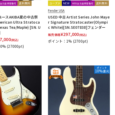
送料無料
ユーズド
NEW
送料無料
B注文店頭受取可
WEB注文店頭受取可
Fender USA
ースAKIBA夏の中古祭
USED 中古 Artist Series John Maye
ican Ultra Stratoca
r Signature Stratocaster(Olympi
Texas Tea/Maple) [SN. U
c White)[SN.SE07838]フェンダー
]
¥
297,000
販売価格
(税込)
7,000
(税込)
ポイント：1%
(2700pt)
0%
(27000pt)
ポイント
10%
還元