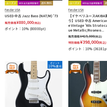
ユーズド
送料無料
ユーズド
WEB注文店頭受取可
WEB注文店頭受取可
Fender USA
Fender USA
USED 中古 Jazz Bass (NAT/M) '73
【イケベリユースAKIB
り】USED 中古 American 
¥
880,000
販売価格
(税込)
e Vintage '60s Stratoca
ポイント：10%
(80000pt)
ue Metallic/Rosewo...
¥
419,000
販売価格
(税込)
¥
398,000
特別価格
(税込)
ポイント：10%
(36181p
ポイント
10%
還元