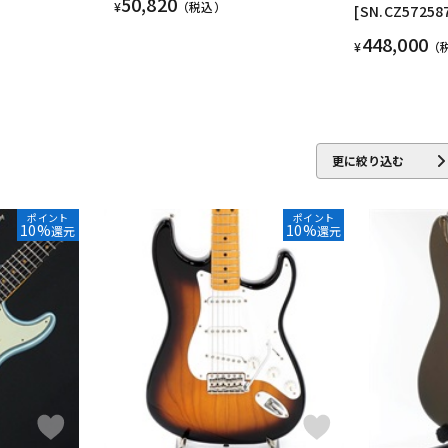
50,820
¥
（税込）
[SN.CZ5725
448,000
¥
（
更に絞り込む
ポイント
ポイント
10%
10%
還元
還元