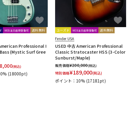
W
送料無料
ユーズド
送料無料
WEB注文店頭受取可
WEB注文店頭受取可
Fender USA
erican Professional I
USED 中古 American Professional
 Bass (Mystic Surf Gree
Classic Stratocaster HSS (3-Color
Sunburst/Maple)
8,000
¥
200,000
販売価格
(税込)
(税込)
¥
189,000
特別価格
(税込)
0%
(18000pt)
ポイント：10%
(17181pt)