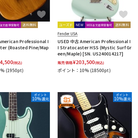
送料無料
ユーズド
NEW
送料無料
B注文店頭受取可
WEB注文店頭受取可
Fender USA
erican Professional I
USED 中古 American Professional I
ster (Roasted Pine/Map
I Stratocaster HSS (Mystic Surf Gr
een/Maple) [SN. US240014217]
4,500
¥
203,500
販売価格
(税込)
(税込)
1%
(1950pt)
ポイント：10%
(18500pt)
ポイント
ポイント
10%
10%
還元
還元