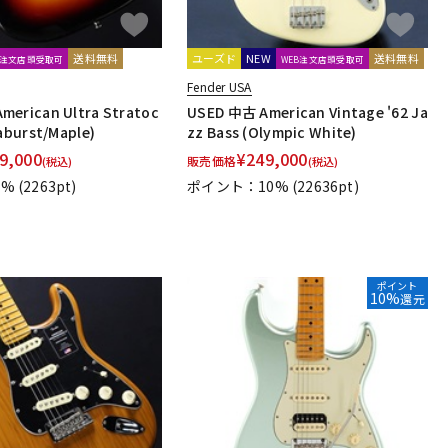
送料無料
ユーズド
NEW
送料無料
B注文店頭受取可
WEB注文店頭受取可
Fender USA
merican Ultra Stratoc
USED 中古 American Vintage '62 Ja
raburst/Maple)
zz Bass (Olympic White)
9,000
¥
249,000
販売価格
(税込)
(税込)
1%
(2263pt)
ポイント：10%
(22636pt)
ポイント
10%
還元