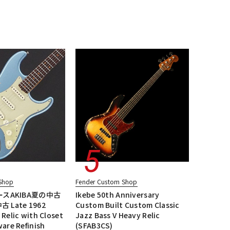
配信/ライブ
楽器アクセサ
JMタイプ
エレキギター/ジャガー・JGタイプ
機器
リ
essional
エレキギター/#American Professional II
ージ
ALL
Shop
Fender Custom Shop
スAKIBA夏の中古
Ikebe 50th Anniversary
 Late 1962
Custom Built Custom Classic
 Relic with Closet
Jazz Bass V Heavy Relic
ware Refinish
(SFAB3CS)