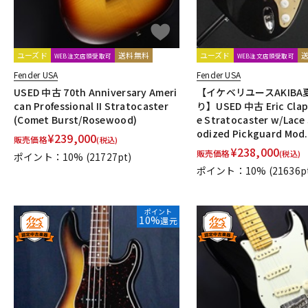
ユーズド
送料無料
ユーズド
WEB注文店頭受取可
WEB注文店頭受取可
Fender USA
Fender USA
USED 中古 70th Anniversary Ameri
【イケベリユースAKIB
can Professional II Stratocaster
り】USED 中古 Eric Clapt
(Comet Burst/Rosewood)
e Stratocaster w/Lace
odized Pickguard Mod.
¥
239,000
販売価格
(税込)
¥
238,000
販売価格
(税込)
ポイント：10%
(21727pt)
ポイント：10%
(21636p
ポイント
10%
還元