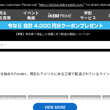
eas Customers: Please visit "
https://global.ikebe-gakki.com/
" for direct intern
売る
イベント
学割
古買取
動画
サービス
【重要】熊本県で発生した地震に伴う配送の遅延について(
07月29日
更新)
ベース
ウクレレ
を始めたFender。現在もアメリカにある工場で製造されているラインがFe
管楽器
その他楽器
r Made in Japan
Fender Standard Series
Fender Acoustics
Fen