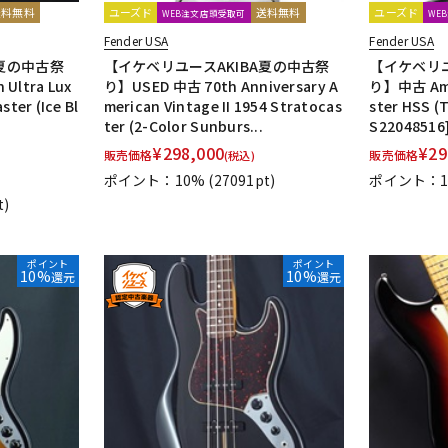
送料無料
ユーズド
送料無料
ユーズド
WEB注文店頭受取可
WE
Fender USA
Fender USA
A夏の中古祭
【イケベリユースAKIBA夏の中古祭
【イケベリユ
Ultra Lux
り】USED 中古 70th Anniversary A
り】中古 Amer
ster (Ice Bl
merican Vintage II 1954 Stratocas
ster HSS (
ter (2-Color Sunburs...
S22048516
¥
298,000
¥
29
販売価格
販売価格
(税込)
ポイント：10%
(27091pt)
ポイント：1
t)
ポイント
ポイント
10%
10%
還元
還元