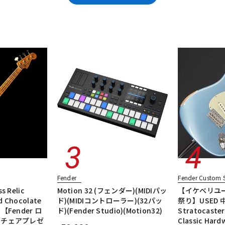
DTM オンラ
レコーディン
エレキギター/テレキャスター・TLタイプ
エレキギター/ジャズマスター・
イン納品
グ機器
tage II
エレキギター/#American Ultra
エレキギター/#American Prof
ベースアンプ
エフェクター
楽器アクセサリ
ユーズド
ヴィンテ
ジ
Fender
Fender Custom 
s Relic
Motion 32 (フェンダー)(MIDIパッ
【イケベリユー
d Chocolate
ド)(MIDIコントローラー)(32パッ
祭り】USED 中古
t)【Fender ロ
ド)(Fender Studio)(Motion32)
Stratocaster
グチェアプレゼ
Classic Hard