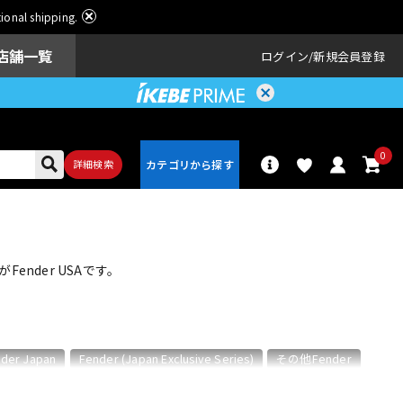
ational shipping.
店舗一覧
ログイン
新規会員登録
0
詳細検索
パーカッショ
ドラム
ン
nder USAです。
アンプ
エフェクター
der Japan
Fender (Japan Exclusive Series)
その他Fender