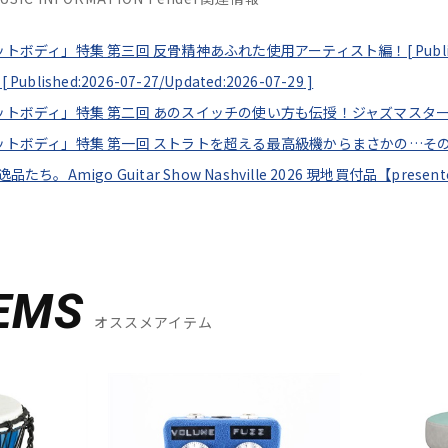
セットボディ」特集 第三回 反骨精神あふれた使用アーティスト編！[
Publ
[
Published:2026-07-27/
Updated:2026-07-29
]
フセットボディ」特集 第二回 あのスイッチの使い方も伝授！ジャズマスタ
フセットボディ」特集 第一回 ストラトを超える最高級機からまさかの…そ
逸品たち。Amigo Guitar Show Nashville 2026 現地買付品【pres
EMS
オススメアイテム