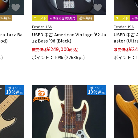
送料無料
ユーズド
送料無料
ユーズド
WEB注文店頭受取可
WE
Fender USA
Fender USA
ra Jazz Ba
USED 中古 American Vintage '62 Ja
USED 中古 A
ood)
zz Bass '96 (Black)
aster (Ult
¥
249,000
¥
24
販売価格
販売価格
(税込)
t)
ポイント：10%
(22636pt)
ポイント：
ポイント
ポイント
10%
10%
還元
還元