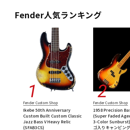
エレキギター
エレキギター/ストラトキャスター・STタイプ
DJ機器
DTM
エレキギター/ムスタング・MGタイプ
エレキギター/#American Vin
Fender人気ランキング
エレキギター/#American Performer
ベース
ギターアンプ・
中古
ヴィンテー
Fender Custom Shop
Fender Custom Shop
Ikebe 50th Anniversary
1958 Precision Bas
Custom Built Custom Classic
(Super Faded Age
Jazz Bass V Heavy Relic
3-Color Sunburs
(SFAB3CS)
ゴ入りキャンピン