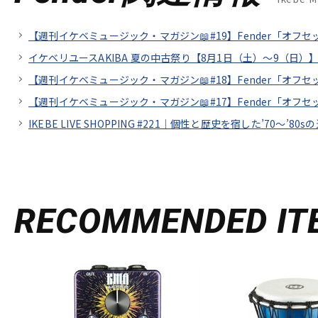
【週刊イケベミュージック・マガジン📖#19】Fender「オフ
イケベリユースAKIBA 夏の中古祭り【8月1日（土）～9（日）】
【週刊イケベミュージック・マガジン📖#18】Fender「オ
【週刊イケベミュージック・マガジン📖#17】Fender「オ
IKEBE LIVE SHOPPING #221｜個性と歴史を宿した’70～’80sの
RECOMMENDED
IT