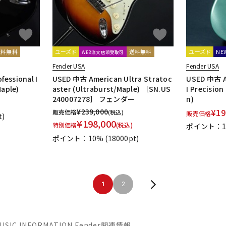
送料無料
ユーズド
送料無料
ユーズド
NE
WEB注文店頭受取可
Fender USA
Fender USA
essional I
USED 中古 American Ultra Stratoc
USED 中古 Am
Maple)
aster (Ultraburst/Maple) ［SN.US
I Precision
240007278］ フェンダー
n)
¥
239,000
¥
19
販売価格
(税込)
販売価格
t)
¥
198,000
特別価格
(税込)
ポイント：1
ポイント：10%
(18000pt)
1
2
MUSIC INFORMATION Fender関連情報