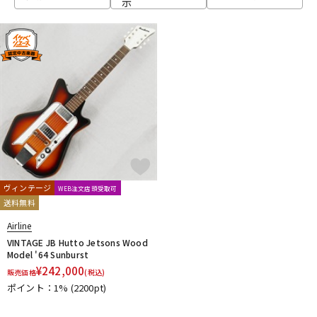
示
ベース
ウクレレ
ドラム
パーカッション
キーボード
電子ピアノ
管楽器
その他楽器
ヴィンテージ
WEB注文店頭受取可
送料無料
アンプ
エフェクター
Airline
VINTAGE JB Hutto Jetsons Wood
Model '64 Sunburst
¥
242,000
販売価格
(税込)
DJ機器
DTM
ポイント：1%
(2200pt)