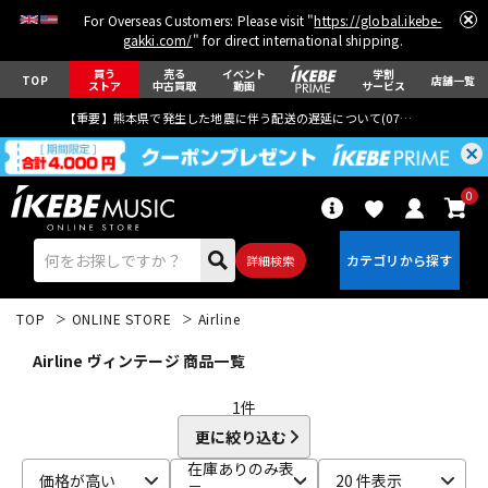
For Overseas Customers: Please visit "
https://global.ikebe-
gakki.com/
" for direct international shipping.
買う
売る
イベント
学割
TOP
店舗一覧
ストア
中古買取
動画
サービス
【重要】熊本県で発生した地震に伴う配送の遅延について(
07月29日
更新)
0
詳細検索
TOP
ONLINE STORE
Airline
Airline ヴィンテージ 商品一覧
1
件
更に絞り込む
エレキギター
アコギ/エレアコ
在庫ありのみ表
価格が高い
20 件表示