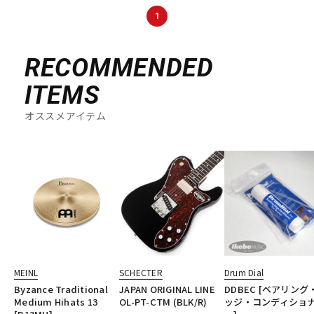
DTM オンライン納品
レコーディング機器
1
RECOMMENDED
配信/ライブ機器
楽器アクセサリ
ITEMS
中古
ヴィンテージ
オススメアイテム
MEINL
SCHECTER
Drum Dial
Byzance Traditional
JAPAN ORIGINAL LINE
DDBEC [ベアリング
Medium Hihats 13
OL-PT-CTM (BLK/R)
ッジ・コンディショ