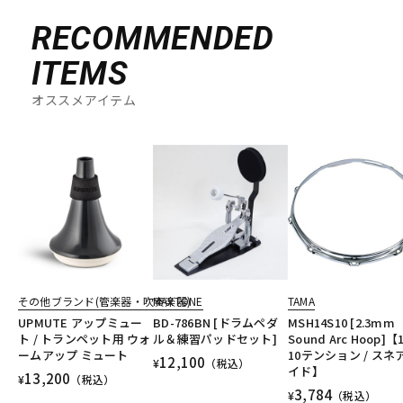
RECOMMENDED
ITEMS
オススメアイテム
その他ブランド(管楽器・吹奏楽器)
MAXTONE
TAMA
UPMUTE アップミュー
BD-786BN [ドラムペダ
MSH14S10 [2.3mm
ト / トランペット用 ウォ
ル＆練習パッドセット]
Sound Arc Hoop]【1
ームアップ ミュート
10テンション / スネ
12,100
¥
（税込）
イド】
13,200
¥
（税込）
3,784
¥
（税込）