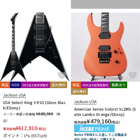
DTM オンライン納品
レコーディング機器
配信/ライブ機器
楽器アクセサリ
中古
ヴィンテージ
新品
NEW
送料無料
新品
動画あり
WEB注文店頭受取可
WEB注文店頭受取可
送料無料
Jackson USA
Jackson USA
USA Select King V KV2 (Gloss Blac
k/Ebony)
American Series Soloist SL2MG (S
¥680,900
メーカー希望小売価格
（税
atin Lambo Orange/Ebony)
¥
479,160
込）
販売価格
(税込)
¥
612,810
販売価格
(税込)
Ikebe PRIME に入会してこの商品を
ポイント：1%
(5571pt)
455,000（税込）で購入する