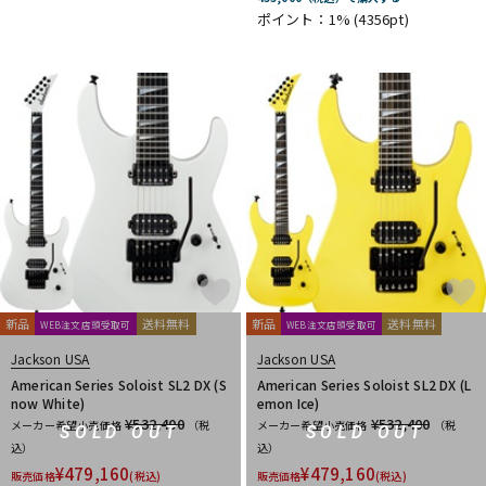
ポイント：1%
(4356pt)
新品
送料無料
新品
送料無料
WEB注文店頭受取可
WEB注文店頭受取可
Jackson USA
Jackson USA
American Series Soloist SL2 DX (S
American Series Soloist SL2 DX (L
now White)
emon Ice)
¥532,400
¥532,400
メーカー希望小売価格
（税
メーカー希望小売価格
（税
SOLD OUT
SOLD OUT
込）
込）
¥
479,160
¥
479,160
販売価格
(税込)
販売価格
(税込)