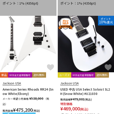
ポイント：1%
(4356pt)
ポイント：1%
(4356pt)
ポイント
10%
還元
新品
送料無料
ユーズド
送料無料
WEB注文店頭受取可
WEB注文店頭受取可
Jackson USA
Jackson USA
American Series Rhoads RR24 (Sn
USED 中古 USA Select Soloist SL2
ow White/Ebony)
H (Snow White) #U21030
¥528,000
メーカー希望小売価格
（税
¥
479,001
販売価格
(税込)
特別価格
込）
¥
469,000
¥
475,200
(税込)
販売価格
(税込)