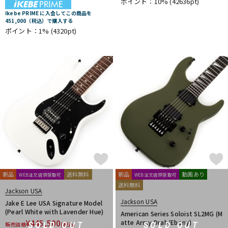
ポイント：10%
(42636pt)
Ikebe PRIME に入会してこの商品を
451,000（税込）で購入する
ポイント：1%
(4320pt)
新品
送料無料
新品
動画あり
WEB注文店頭受取可
WEB注文店頭受取可
送料無料
Jackson USA
Jackson USA
Jake E Lee USA Signature Model
(Pearl White with Lavender Hue)
American Series Soloist SL2MG (M
¥
445,500
atte Army Drab/Ebony)
SOLD OUT
SOLD OUT
販売価格
(税込)