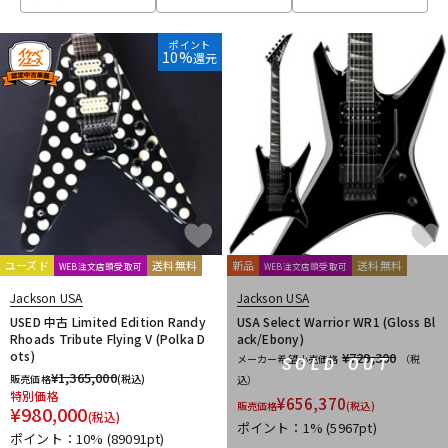
ベース
ウクレレ
ポイント
10%
還元
ドラム
パーカッション
キーボード
電子ピアノ
管楽器
その他楽器
ユーズド
送料無料
新品
送料無料
WEB注文店頭受取可
WEB注文店頭受取可
Jackson USA
Jackson USA
アンプ
エフェクター
USED 中古 Limited Edition Randy
USA Select Warrior WR1 (Gloss Bl
Rhoads Tribute Flying V (Polka D
ack/Ebony)
ots)
¥729,300
メーカー希望小売価格
（税
SOLD OUT
¥
1,365,000
販売価格
(税込)
込）
DJ機器
DTM
特別価格
¥
656,370
販売価格
(税込)
¥
980,000
(税込)
ポイント：1%
(5967pt)
ポイント：10%
(89091pt)