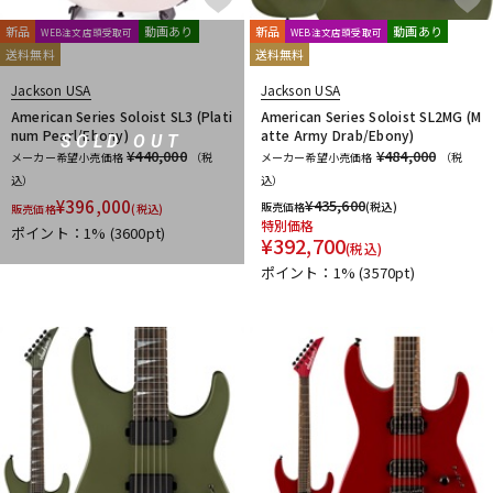
新品
動画あり
新品
動画あり
WEB注文店頭受取可
WEB注文店頭受取可
送料無料
送料無料
Jackson USA
Jackson USA
American Series Soloist SL3 (Plati
American Series Soloist SL2MG (M
num Pearl/Ebony)
atte Army Drab/Ebony)
SOLD OUT
¥440,000
¥484,000
メーカー希望小売価格
（税
メーカー希望小売価格
（税
込）
込）
¥
396,000
¥
435,600
販売価格
(税込)
販売価格
(税込)
特別価格
ポイント：1%
(3600pt)
¥
392,700
(税込)
ポイント：1%
(3570pt)