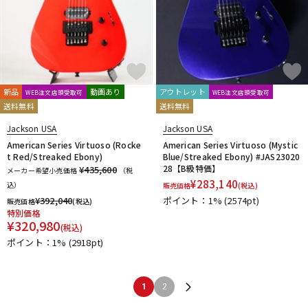
新品
動画あり
アウトレット
WEB注文店頭受取可
WEB注文店頭受取可
送料無料
送料無料
Jackson USA
Jackson USA
American Series Virtuoso (Rocke
American Series Virtuoso (Mystic
t Red/Streaked Ebony)
Blue/Streaked Ebony) #JAS23020
28【B級特価】
¥435,600
メーカー希望小売価格
（税
¥
283,140
込）
販売価格
(税込)
¥
392,040
ポイント：1%
(2574pt)
販売価格
(税込)
特別価格
¥
320,980
(税込)
ポイント：1%
(2918pt)
1
2