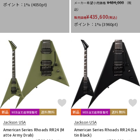
¥484,000
メーカー希望小売価格
（税
ポイント：1%
(4050pt)
込）
¥
435,600
販売価格
(税込)
ポイント：1%
(3960pt)
新品
送料無料
新品
送料無料
WEB注文店頭受取可
WEB注文店頭受取可
Jackson USA
Jackson USA
American Series Rhoads RR24 (M
American Series Rhoads RR24 (Sa
atte Army Drab)
tin Black)