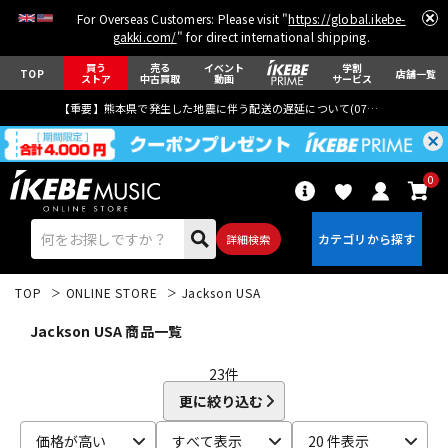
For Overseas Customers: Please visit "
https://global.ikebe-
gakki.com/
" for direct international shipping.
買う
売る
イベント
学割
TOP
店舗一覧
ストア
中古買取
動画
サービス
【重要】熊本県で発生した地震に伴う配送の遅延について(
07月29日
更新)
0
詳細検索
TOP
ONLINE STORE
Jackson USA
Jackson USA 商品一覧
23
件
更に絞り込む
エレキギター
アコギ/エレアコ
価格が高い
すべて表示
20 件表示