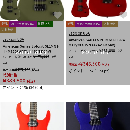
新品
動画あり
新品
送料無料
WEB注文店頭受取可
WEB注文店頭受取可
送料無料
Jackson USA
Jackson USA
American Series Virtuoso HT (Re
d Crystal/Streaked Ebony)
American Series Soloist SL2MG H
¥385,000
T (Matte Army Drab/Ebony)
メーカー希望小売価格
（税
SOLD OUT
SOLD OUT
¥473,000
メーカー希望小売価格
（税
込）
込）
¥
346,500
販売価格
(税込)
¥
425,700
販売価格
(税込)
ポイント：1%
(3150pt)
特別価格
¥
383,900
(税込)
ポイント：1%
(3490pt)