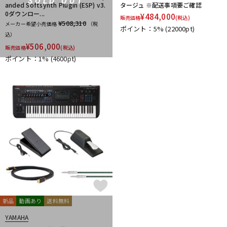
SOLD OUT
anded Softsynth Plugin (ESP) v3.
タージュ ※配送事項要ご確認
0ダウンロー...
¥
484,000
販売価格
(税込)
¥508,310
メーカー希望小売価格
（税
ポイント：5%
(22000pt)
込）
¥
506,000
販売価格
(税込)
ポイント：1%
(4600pt)
新品
動画あり
送料無料
YAMAHA