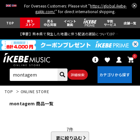
For Overseas Customers: Please visit "
https://global.ikebe-
gakki.com/
" for direct international shipping.
買う
売る
イベント
学割
TOP
店舗一覧
ストア
中古買取
動画
サービス
【重要】熊本県で発生した地震に伴う配送の遅延について(
07月29日
更新)
0
詳細検索
TOP
ONLINE STORE
montagem 商品一覧
エレキギター
アコギ/エレアコ
7
件
更に絞り込む