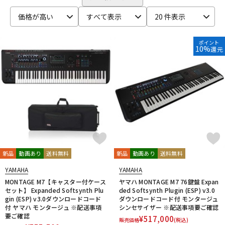
ベース
ウクレレ
価格が高い
すべて表示
20 件表示
ポイント
10%
還元
ドラム
パーカッション
キーボード
電子ピアノ
管楽器
その他楽器
新品
動画あり
送料無料
新品
動画あり
送料無料
アンプ
エフェクター
YAMAHA
YAMAHA
MONTAGE M7【キャスター付ケース
ヤマハ MONTAGE M7 76鍵盤 Expan
セット】 Expanded Softsynth Plu
ded Softsynth Plugin (ESP) v3.0
DJ機器
DTM
gin (ESP) v3.0ダウンロードコード
ダウンロードコード付 モンタージュ
付 ヤマハ モンタージュ ※配送事項
シンセサイザー ※配送事項要ご確認
要ご確認
¥
517,000
販売価格
(税込)