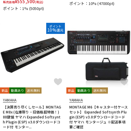
¥
555,500
販売価格
(税込)
ポイント：10%
(47000pt)
DTM オンライン納品
レコーディング機器
ポイント：1%
(5050pt)
配信/ライブ機器
楽器アクセサリ
ポイント
10%
還元
中古
ヴィンテージ
新品
動画あり
送料無料
新品
動画あり
送料無料
YAMAHA
YAMAHA
【決算売り尽くしセール】MONTAG
MONTAGE M6【キャスター付ケース
E M8x (在庫限り・旧価格超特価！)
セット】 Expanded Softsynth Plu
88鍵盤 ヤマハ Expanded Softsynt
gin (ESP) v3.0ダウンロードコード
h Plugin (ESP) v3.0ダウンロードコ
付 ヤマハ モンタージュ ※配送事項
ード付 モンター...
要ご確認