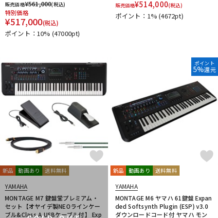
¥
561,000
¥
514,000
販売価格
(税込)
販売価格
(税込)
特別価格
ポイント：1%
(4672pt)
¥
517,000
(税込)
ポイント：10%
(47000pt)
ポイント
5%
還元
新品
動画あり
送料無料
新品
動画あり
送料無料
YAMAHA
YAMAHA
MONTAGE M7 鍵盤堂プレミアム・
MONTAGE M6 ヤマハ 61鍵盤 Expan
セット【オヤイデ製NEOラインケー
ded Softsynth Plugin (ESP) v3.0
ブル&Class A USBケーブル付】 Exp
ダウンロードコード付 ヤマハ モン