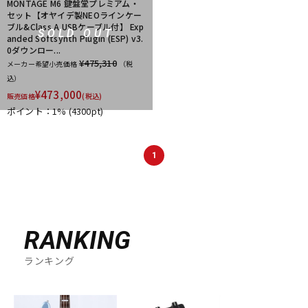
MONTAGE M6 鍵盤堂プレミアム・
セット【オヤイデ製NEOラインケー
ブル&Class A USBケーブル付】 Exp
SOLD OUT
anded Softsynth Plugin (ESP) v3.
0ダウンロー...
¥475,310
メーカー希望小売価格
（税
込）
¥
473,000
販売価格
(税込)
ポイント：1%
(4300pt)
1
RANKING
ランキング