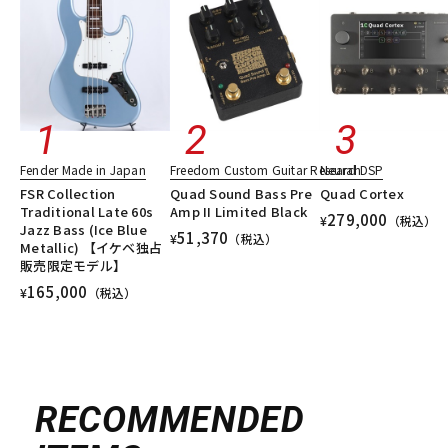
Fender Made in Japan
Freedom Custom Guitar Research
Neural DSP
FSR Collection
Quad Sound Bass Pre
Quad Cortex
Traditional Late 60s
Amp II Limited Black
279,000
¥
（税込）
Jazz Bass (Ice Blue
51,370
¥
（税込）
Metallic) 【イケベ独占
販売限定モデル】
165,000
¥
（税込）
RECOMMENDED