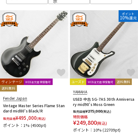
示
ベース
ウクレレ
ポイント
10%
還元
ドラム
パーカッション
キーボード
電子ピアノ
管楽器
その他楽器
ヴィンテージ
ユーズド
送料無料
WEB注文店頭受取可
WEB注文店頭受取可
送料無料
YAMAHA
アンプ
エフェクター
Fender Japan
USED 中古 SG-7AS 30th Anniversa
ry mid90's Moss Green
Vintage Master Series Flame Stan
dard mid80's Black/R
¥
275,000
販売価格
(税込)
特別価格
¥
495,000
販売価格
(税込)
DJ機器
DTM
¥
249,800
(税込)
ポイント：1%
(4500pt)
ポイント：10%
(22709pt)