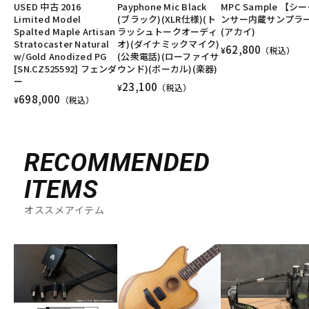
USED 中古 2016
Payphone Mic Black
MPC Sample 【シ
Limited Model
(ブラック)(XLR仕様)(ト
ンサー内蔵サンプラ
Spalted Maple Artisan
ラッシュトークオーディ
(アカイ)
Stratocaster Natural
オ)(ダイナミックマイク)
62,800
¥
（税込）
w/Gold Anodized PG
(公衆電話)(ローファイサ
[SN.CZ525592] フェンダ
ウンド)(ボーカル)(楽器)
ー
23,100
¥
（税込）
698,000
¥
（税込）
RECOMMENDED
ITEMS
オススメアイテム