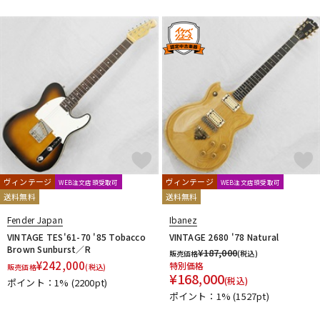
DTM オンライン納品
レコーディング機器
配信/ライブ機器
楽器アクセサリ
中古
ヴィンテージ
ヴィンテージ
ヴィンテージ
WEB注文店頭受取可
WEB注文店頭受取可
送料無料
送料無料
Fender Japan
Ibanez
VINTAGE TES'61-70 '85 Tobacco
VINTAGE 2680 '78 Natural
Brown Sunburst／R
¥
187,000
販売価格
(税込)
¥
242,000
特別価格
販売価格
(税込)
¥
168,000
(税込)
ポイント：1%
(2200pt)
ポイント：1%
(1527pt)