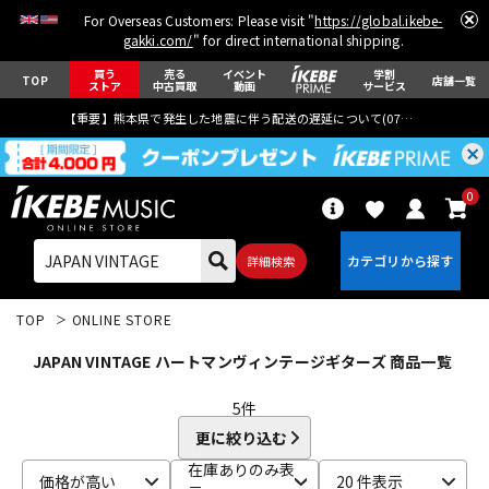
For Overseas Customers: Please visit "
https://global.ikebe-
gakki.com/
" for direct international shipping.
買う
売る
イベント
学割
TOP
店舗一覧
ストア
中古買取
動画
サービス
【重要】熊本県で発生した地震に伴う配送の遅延について(
07月29日
更新)
0
詳細検索
TOP
ONLINE STORE
JAPAN VINTAGE ハートマンヴィンテージギターズ 商品一覧
5
件
更に絞り込む
エレキギター
アコギ/エレアコ
在庫ありのみ表
価格が高い
20 件表示