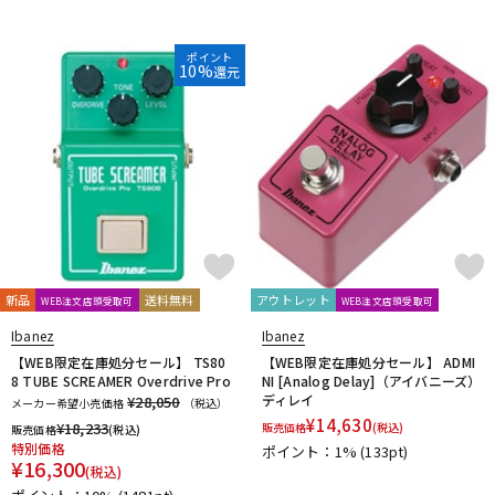
DTM オンライン納品
レコーディング機器
ポイント
10%
還元
配信/ライブ機器
楽器アクセサリ
中古
ヴィンテージ
新品
送料無料
アウトレット
WEB注文店頭受取可
WEB注文店頭受取可
Ibanez
Ibanez
【WEB限定在庫処分セール】 TS80
【WEB限定在庫処分セール】 ADMI
8 TUBE SCREAMER Overdrive Pro
NI [Analog Delay]（アイバニーズ）
ディレイ
¥28,050
メーカー希望小売価格
（税込）
¥
14,630
¥
18,233
販売価格
(税込)
販売価格
(税込)
特別価格
ポイント：1%
(133pt)
¥
16,300
(税込)