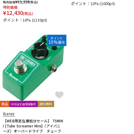
¥
13,228
販売価格
(税込)
ポイント：10%
(1000pt)
特別価格
¥
12,430
(税込)
ポイント：10%
(1130pt)
ポイント
10%
還元
新品
送料無料
WEB注文店頭受取可
Ibanez
【WEB限定在庫処分セール】 TSMIN
I [Tube Screamer Mini]（アイバニ
ーズ）オーバードライブ チューブ