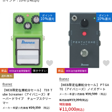
ポイント：10%
(1481pt)
ポイント
ポイント
10%
10%
還元
還元
新品
弾きやすい
新品
WEB注文店頭受取可
WEB注文店頭受取可
送料無料
Ibanez
Ibanez
【WEB限定在庫処分セール】 PTGA
TE（アイバニーズ）ノイズゲート
【WEB限定在庫処分セール】 TS9 T
¥16,500
ube Screamer（アイバニーズ）オ
メーカー希望小売価格
（税込）
ーバードライブ チューブスクリー
¥
13,200
販売価格
(税込)
マー
特別価格
¥20,350
¥
11,000
メーカー希望小売価格
（税込）
(税込)