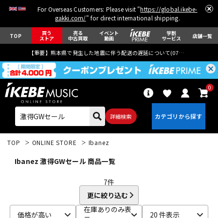
For Overseas Customers: Please visit "
https://global.ikebe-
gakki.com/
" for direct international shipping.
買う
売る
イベント
学割
TOP
店舗一覧
ストア
中古買取
動画
サービス
【重要】熊本県で発生した地震に伴う配送の遅延について(
07月29日
更新)
0
詳細検索
TOP
ONLINE STORE
Ibanez
Ibanez 激得GWセール 商品一覧
7
件
更に絞り込む
エレキギター
アコギ/エレアコ
在庫ありのみ表
価格が高い
20 件表示