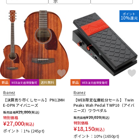
示
ベース
ウクレレ
ポイント
10%
還元
ドラム
パーカッション
キーボード
電子ピアノ
管楽器
その他楽器
新品
送料無料
新品
WEB注文店頭受取可
WEB注文店頭受取可
Ibanez
Ibanez
アンプ
エフェクター
【決算売り尽くしセール】 PN12MH
【WEB限定在庫処分セール】 Twin
E-OPN アイバニーズ
Peaks Wah Pedal TWP10（アイバ
ニーズ）ワウペダル
¥
29,800
販売価格
(税込)
¥
20,020
特別価格
販売価格
(税込)
DJ機器
DTM
¥
27,000
特別価格
(税込)
¥
18,150
(税込)
ポイント：1%
(245pt)
ポイント：10%
(1650pt)