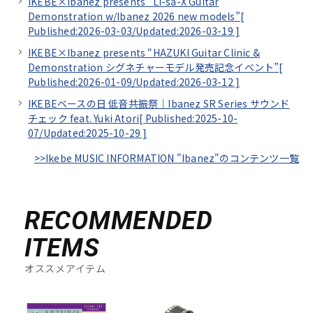
IKEBE×Ibanez presents “Li-sa-X Guitar
Demonstration w/Ibanez 2026 new models”[
Published:2026-03-03/
Updated:2026-03-19
]
IKEBE×Ibanez presents “HAZUKI Guitar Clinic &
Demonstration シグネチャーモデル発売記念イベント”[
Published:2026-01-09/
Updated:2026-03-12
]
IKEBEベースの日 低音共振祭｜Ibanez SR Series サウンド
チェック feat. Yuki Atori[
Published:2025-10-
07/
Updated:2025-10-29
]
>>Ikebe MUSIC INFORMATION "Ibanez"のコンテンツ一覧
RECOMMENDED
ITEMS
オススメアイテム