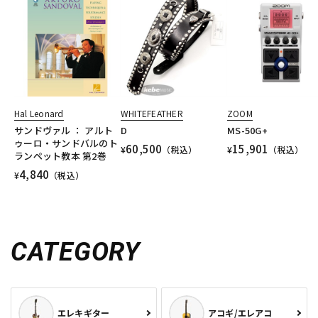
Hal Leonard
WHITEFEATHER
ZOOM
サンドヴァル ： アルト
D
MS-50G+
ゥーロ・サンドバルのト
60,500
15,901
¥
（税込）
¥
（税込）
ランペット教本 第2巻
4,840
¥
（税込）
CATEGORY
エレキギター
アコギ/エレアコ