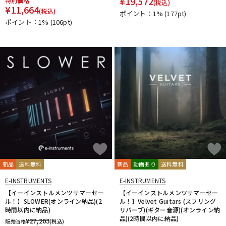
¥
19,572
特別価格
(税込)
¥
11,664
(税込)
ポイント：1%
(177pt)
ポイント：1%
(106pt)
新品
送料無料
新品
動画あり
送料無料
E-INSTRUMENTS
E-INSTRUMENTS
【イーインストルメンツサマーセー
【イーインストルメンツサマーセー
ル！】SLOWER(オンライン納品)(2
ル！】Velvet Guitars (スプリング
時間以内に納品)
リバーブ)(ギター音源)(オンライン納
品)(2時間以内に納品)
¥
27,203
販売価格
(税込)