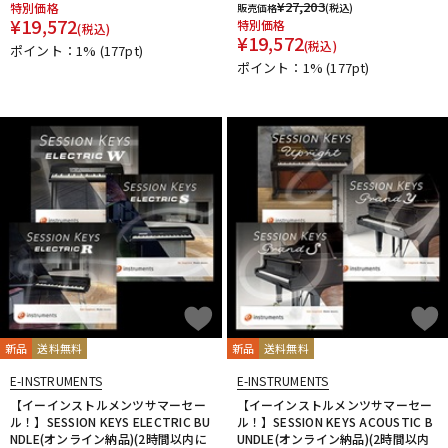
¥
27,203
特別価格
販売価格
(税込)
¥
19,572
特別価格
(税込)
¥
19,572
(税込)
ポイント：1%
(177pt)
ポイント：1%
(177pt)
新品
送料無料
新品
送料無料
E-INSTRUMENTS
E-INSTRUMENTS
【イーインストルメンツサマーセー
【イーインストルメンツサマーセー
ル！】SESSION KEYS ELECTRIC BU
ル！】SESSION KEYS ACOUSTIC B
NDLE(オンライン納品)(2時間以内に
UNDLE(オンライン納品)(2時間以内