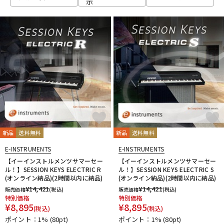
示
ベース
ウクレレ
ドラム
パーカッション
キーボード
電子ピアノ
管楽器
その他楽器
新品
送料無料
新品
送料無料
E-INSTRUMENTS
E-INSTRUMENTS
アンプ
エフェクター
【イーインストルメンツサマーセー
【イーインストルメンツサマーセー
ル！】SESSION KEYS ELECTRIC R
ル！】SESSION KEYS ELECTRIC S
(オンライン納品)(2時間以内に納品)
(オンライン納品)(2時間以内に納品)
¥
14,421
¥
14,421
販売価格
(税込)
販売価格
(税込)
DJ機器
DTM
特別価格
特別価格
¥
8,895
¥
8,895
(税込)
(税込)
ポイント：1%
(80pt)
ポイント：1%
(80pt)