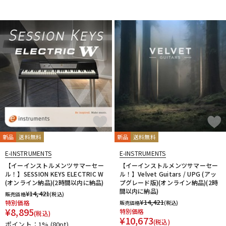
DTM オンライン納品
レコーディング機器
配信/ライブ機器
楽器アクセサリ
中古
ヴィンテージ
新品
送料無料
新品
送料無料
E-INSTRUMENTS
E-INSTRUMENTS
【イーインストルメンツサマーセー
【イーインストルメンツサマーセー
ル！】SESSION KEYS ELECTRIC W
ル！】Velvet Guitars / UPG (アッ
(オンライン納品)(2時間以内に納品)
プグレード版)(オンライン納品)(2時
間以内に納品)
¥
14,421
販売価格
(税込)
¥
14,421
特別価格
販売価格
(税込)
¥
8,895
特別価格
(税込)
¥
10,673
(税込)
ポイント：1%
(80pt)