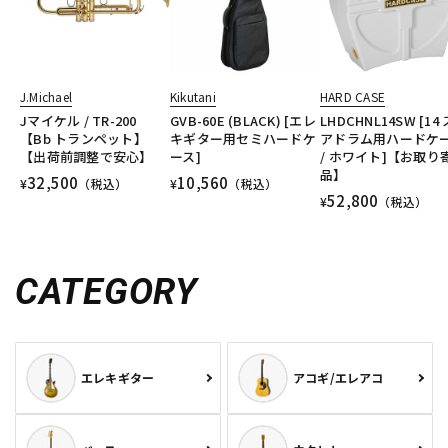
J.Michael
Kikutani
HARD CASE
Jマイケル / TR-200
GVB-60E (BLACK) [エレ
LHDCHNL14SW [14
【Bb トランペット】
キギター用セミハードケ
アドラム用ハードケ
【出荷前調整で安心】
ース]
/ ホワイト]【お取り
品】
32,500
10,560
¥
（税込）
¥
（税込）
52,800
¥
（税込）
CATEGORY
エレキギター
アコギ/エレアコ