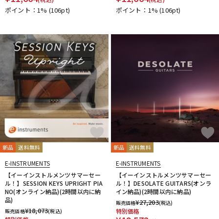
ポイント：1%
(106pt)
ポイント：1%
(106pt)
新品
送料無料
新品
送料無料
E-INSTRUMENTS
E-INSTRUMENTS
【イーインストルメンツサマーセー
【イーインストルメンツサマーセー
ル！】SESSION KEYS UPRIGHT PIA
ル！】DESOLATE GUITARS(オンラ
NO(オンライン納品)(2時間以内に納
イン納品)(2時間以内に納品)
品)
¥
27,203
販売価格
(税込)
¥
18,073
特別価格
販売価格
(税込)