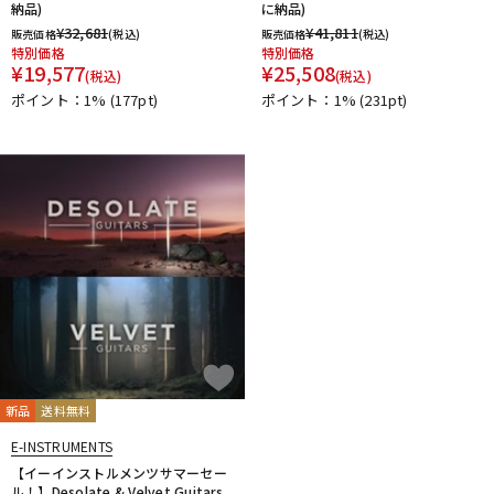
納品)
に納品)
¥
32,681
¥
41,811
販売価格
(税込)
販売価格
(税込)
特別価格
特別価格
¥
19,577
¥
25,508
(税込)
(税込)
ポイント：1%
(177pt)
ポイント：1%
(231pt)
新品
送料無料
E-INSTRUMENTS
【イーインストルメンツサマーセー
ル！】Desolate & Velvet Guitars