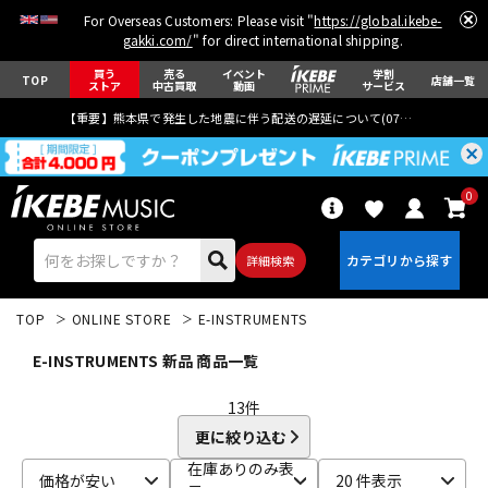
For Overseas Customers: Please visit "
https://global.ikebe-
gakki.com/
" for direct international shipping.
買う
売る
イベント
学割
TOP
店舗一覧
ストア
中古買取
動画
サービス
【重要】熊本県で発生した地震に伴う配送の遅延について(
07月29日
更新)
0
詳細検索
TOP
ONLINE STORE
E-INSTRUMENTS
E-INSTRUMENTS 新品 商品一覧
13
件
更に絞り込む
エレキギター
アコギ/エレアコ
在庫ありのみ表
価格が安い
20 件表示