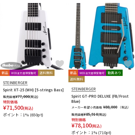
新品
送料無料
新品
動画あり
WEB注文店頭受取可
WEB注文店頭受取可
送料無料
STEINBERGER
STEINBERGER
Spirit XT-25 (WH) [5-strings Bass]
¥
77,000
Spirit GT-PRO DELUXE (FB/Frost
販売価格
(税込)
Blue)
特別価格
¥
71,500
¥88,000
メーカー希望小売価格
（税込）
(税込)
¥
85,910
ポイント：1%
(650pt)
販売価格
(税込)
特別価格
¥
78,100
(税込)
ポイント：1%
(710pt)