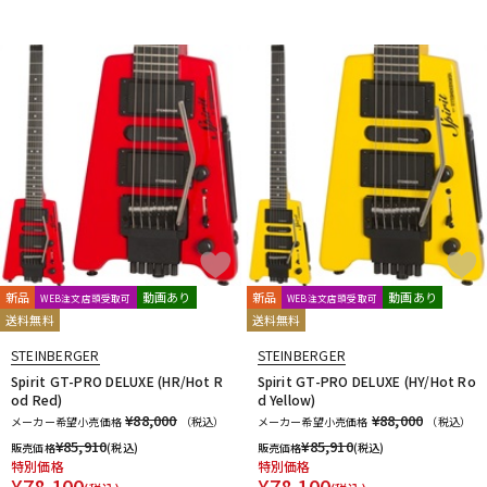
新品
動画あり
新品
動画あり
WEB注文店頭受取可
WEB注文店頭受取可
送料無料
送料無料
STEINBERGER
STEINBERGER
Spirit GT-PRO DELUXE (HR/Hot R
Spirit GT-PRO DELUXE (HY/Hot Ro
od Red)
d Yellow)
¥88,000
¥88,000
メーカー希望小売価格
（税込）
メーカー希望小売価格
（税込）
¥
85,910
¥
85,910
販売価格
(税込)
販売価格
(税込)
特別価格
特別価格
¥
78,100
¥
78,100