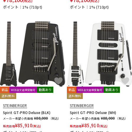
(税込)
(税込)
ポイント：1%
(710pt)
ポイント：1%
(710pt)
新品
動画あり
新品
動画あり
WEB注文店頭受取可
WEB注文店頭受取可
送料無料
送料無料
STEINBERGER
STEINBERGER
Spirit GT-PRO Deluxe (BLK)
Spirit GT-PRO Deluxe (WH)
¥88,000
¥88,000
メーカー希望小売価格
（税込）
メーカー希望小売価格
（税込）
¥
85,910
¥
85,910
販売価格
(税込)
販売価格
(税込)