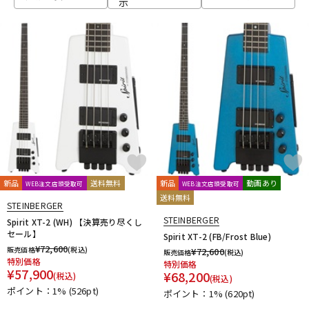
示
ベース
ウクレレ
ドラム
パーカッション
キーボード
電子ピアノ
管楽器
その他楽器
新品
送料無料
新品
動画あり
WEB注文店頭受取可
WEB注文店頭受取可
送料無料
STEINBERGER
アンプ
エフェクター
STEINBERGER
Spirit XT-2 (WH) 【決算売り尽くし
セール】
Spirit XT-2 (FB/Frost Blue)
¥
72,600
販売価格
(税込)
¥
72,600
販売価格
(税込)
特別価格
特別価格
DJ機器
DTM
¥
57,900
¥
68,200
(税込)
(税込)
ポイント：1%
(526pt)
ポイント：1%
(620pt)