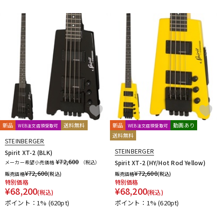
DTM オンライン納品
レコーディング機器
配信/ライブ機器
楽器アクセサリ
中古
ヴィンテージ
新品
送料無料
新品
動画あり
WEB注文店頭受取可
WEB注文店頭受取可
送料無料
STEINBERGER
STEINBERGER
Spirit XT-2 (BLK)
¥72,600
メーカー希望小売価格
（税込）
Spirit XT-2 (HY/Hot Rod Yellow)
¥
72,600
¥
72,600
販売価格
(税込)
販売価格
(税込)
特別価格
特別価格
¥
68,200
¥
68,200
(税込)
(税込)
ポイント：1%
(620pt)
ポイント：1%
(620pt)