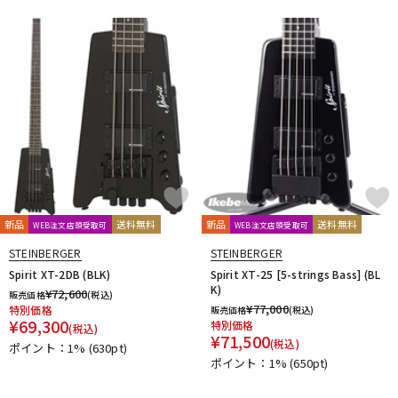
新品
送料無料
新品
送料無料
WEB注文店頭受取可
WEB注文店頭受取可
STEINBERGER
STEINBERGER
Spirit XT-2DB (BLK)
Spirit XT-25 [5-strings Bass] (BL
K)
¥
72,600
販売価格
(税込)
¥
77,000
特別価格
販売価格
(税込)
¥
69,300
特別価格
(税込)
¥
71,500
(税込)
ポイント：1%
(630pt)
ポイント：1%
(650pt)