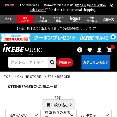
For Overseas Customers: Please visit "
https://global.ikebe-
gakki.com/
" for direct international shipping.
買う
売る
イベント
学割
TOP
店舗一覧
ストア
中古買取
動画
サービス
【重要】熊本県で発生した地震に伴う配送の遅延について(
07月29日
更新)
0
詳細検索
TOP
ONLINE STORE
STEINBERGER
STEINBERGER 新品 商品一覧
12
件
更に絞り込む
エレキギター
アコギ/エレアコ
在庫ありのみ表
価格が安い
20 件表示