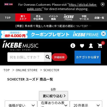
For Overseas Customers: Please visit "
https://global.ikebe-
gakki.com/
" for direct international shipping.
買う
売る
イベント
学割
TOP
店舗一覧
ストア
中古買取
動画
サービス
【重要】熊本県で発生した地震に伴う配送の遅延について(
07月29日
更新)
0
詳細検索
TOP
ONLINE STORE
SCHECTER
SCHECTER ユーズド 商品一覧
6
件
更に絞り込む
エレキギター
アコギ/エレアコ
在庫ありのみ表
価格が安い
20 件表示