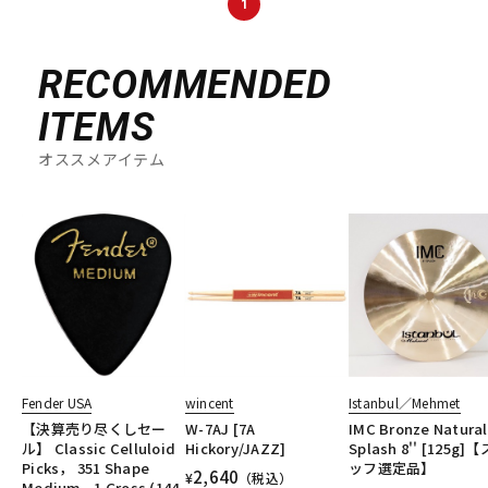
1
RECOMMENDED
ITEMS
オススメアイテム
Fender USA
wincent
Istanbul／Mehmet
【決算売り尽くしセー
W-7AJ [7A
IMC Bronze Natural
ル】 Classic Celluloid
Hickory/JAZZ]
Splash 8'' [125g]
Picks， 351 Shape
ッフ選定品】
2,640
¥
（税込）
Medium - 1 Gross (144