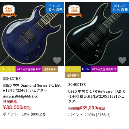
DTM オンライン納品
レコーディング機器
ポイント
ポイント
10%
10%
還元
還元
配信/ライブ機器
楽器アクセサリ
中古
ヴィンテージ
ユーズド
送料無料
ユーズド
NEW
WEB注文店頭受取可
WEB注文店頭受取可
送料無料
SCHECTER
SCHECTER
USED 中古 Diamond Series S-1 Elit
e [SN.0722462] シェクター
USED 中古 C-1 FR Hellraiser [AD-C
¥
113,000
-1-HR] (BLK)[SN.W21053167] シェ
販売価格
(税込)
クター
特別価格
¥
88,000
¥
89,800
(税込)
販売価格
(税込)
ポイント：10%
(8000pt)
ポイント：10%
(8163pt)