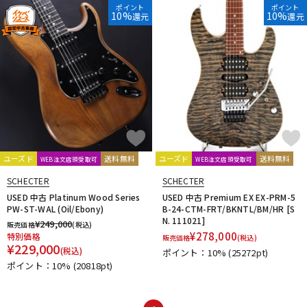
ポイント
ポイント
10%
10%
還元
還元
ユーズド
送料無料
ユーズド
送料無料
WEB注文店頭受取可
WEB注文店頭受取可
SCHECTER
SCHECTER
USED 中古 Platinum Wood Series
USED 中古 Premium EX EX-PRM-5
PW-ST-WAL (Oil/Ebony)
B-24-CTM-FRT/BKNTL/BM/HR [S
N. 111021]
¥
249,000
販売価格
(税込)
¥
278,000
特別価格
販売価格
(税込)
¥
229,000
(税込)
ポイント：10%
(25272pt)
ポイント：10%
(20818pt)