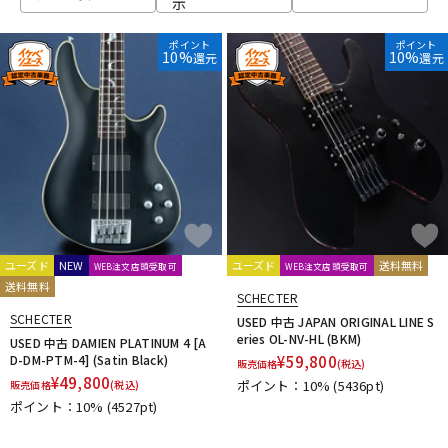
示
ベース
ウクレレ
ポイント
ポイント
10%
10%
還元
還元
ドラム
パーカッション
キーボード
電子ピアノ
管楽器
その他楽器
ユーズド
NEW
ユーズド
送料無料
WEB注文店頭受取可
WEB注文店頭受取可
送料無料
SCHECTER
アンプ
エフェクター
SCHECTER
USED 中古 JAPAN ORIGINAL LINE S
eries OL-NV-HL (BKM)
USED 中古 DAMIEN PLATINUM 4 [A
D-DM-PTM-4] (Satin Black)
¥
59,800
販売価格
(税込)
¥
49,800
ポイント：10%
(5436pt)
販売価格
(税込)
DJ機器
DTM
ポイント：10%
(4527pt)