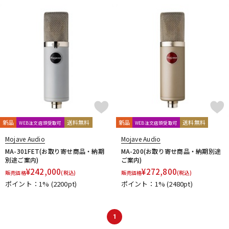
DTM オンライン納品
レコーディング機器
配信/ライブ機器
楽器アクセサリ
中古
ヴィンテージ
新品
送料無料
新品
送料無料
WEB注文店頭受取可
WEB注文店頭受取可
Mojave Audio
Mojave Audio
MA-301FET(お取り寄せ商品・納期
MA-200(お取り寄せ商品・納期別途
別途ご案内)
ご案内)
¥
242,000
¥
272,800
販売価格
(税込)
販売価格
(税込)
ポイント：1%
(2200pt)
ポイント：1%
(2480pt)
1