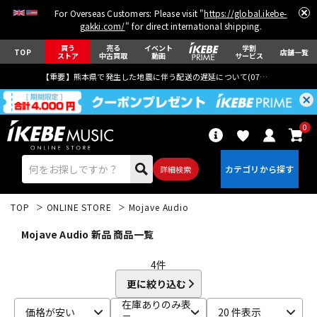
For Overseas Customers: Please visit "
https://global.ikebe-
gakki.com/
" for direct international shipping.
買う
売る
イベント
学割
TOP
店舗一覧
ストア
中古買取
動画
サービス
【重要】熊本県で発生した地震に伴う配送の遅延について(
07月29日
更新)
0
詳細検索
TOP
ONLINE STORE
Mojave Audio
Mojave Audio 新品 商品一覧
4
件
更に絞り込む
エレキギター
アコギ/エレアコ
在庫ありのみ表
価格が安い
20 件表示