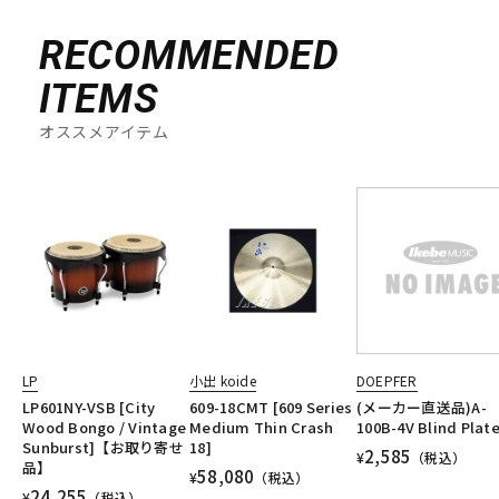
RECOMMENDED
ITEMS
オススメアイテム
LP
小出 koide
DOEPFER
LP601NY-VSB [City
609-18CMT [609 Series
(メーカー直送品)A-
Wood Bongo / Vintage
Medium Thin Crash
100B-4V Blind Plat
Sunburst]【お取り寄せ
18]
2,585
¥
（税込）
品】
58,080
¥
（税込）
24,255
¥
（税込）