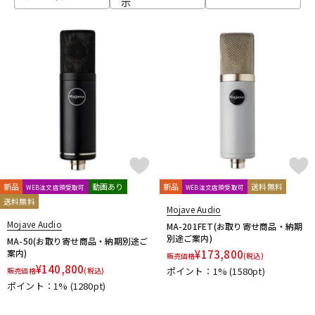
示
ベース
ウクレレ
ドラム
パーカッション
キーボード
電子ピアノ
管楽器
その他楽器
新品
動画あり
新品
送料無料
WEB注文店頭受取可
WEB注文店頭受取可
送料無料
Mojave Audio
アンプ
エフェクター
Mojave Audio
MA-201FET(お取り寄せ商品・納期
別途ご案内)
MA-50(お取り寄せ商品・納期別途ご
案内)
¥
173,800
販売価格
(税込)
¥
140,800
ポイント：1%
(1580pt)
販売価格
(税込)
DJ機器
DTM
ポイント：1%
(1280pt)