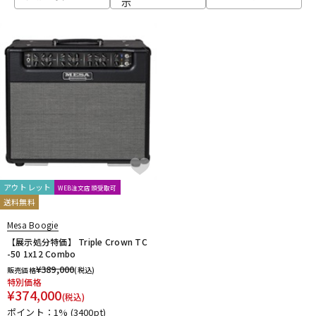
示
ベース
ウクレレ
ドラム
パーカッション
キーボード
電子ピアノ
管楽器
その他楽器
アウトレット
WEB注文店頭受取可
送料無料
アンプ
エフェクター
Mesa Boogie
【展示処分特価】 Triple Crown TC
-50 1x12 Combo
¥
389,000
販売価格
(税込)
DJ機器
DTM
特別価格
¥
374,000
(税込)
ポイント：1%
(3400pt)