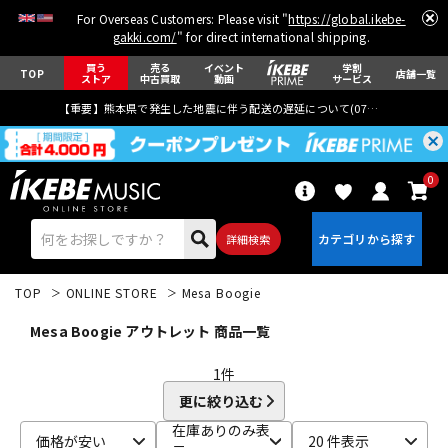
For Overseas Customers: Please visit "
https://global.ikebe-
gakki.com/
" for direct international shipping.
買う
売る
イベント
学割
TOP
店舗一覧
ストア
中古買取
動画
サービス
【重要】熊本県で発生した地震に伴う配送の遅延について(
07月29日
更新)
0
詳細検索
TOP
ONLINE STORE
Mesa Boogie
Mesa Boogie アウトレット 商品一覧
1
件
更に絞り込む
エレキギター
アコギ/エレアコ
在庫ありのみ表
価格が安い
20 件表示