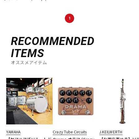
DTM オンライン納品
レコーディング機器
1
配信/ライブ機器
楽器アクセサリ
RECOMMENDED
中古
ヴィンテージ
ITEMS
オススメアイテム
YAMAHA
Crazy Tube Circuits
J.KEILWERTH