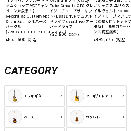
【ヤマハアブソルートド
Orama オラマ (Crazy
【お取り寄せ品】ソ
ラムショップ限定キャン
Tube Circuits CTC クレ
ノサックス ユリウス
ペーン対象品！】
イジーチューブサーキッ
イルヴェルト SX90DL
Recording Custom 6pc
ト) Dual Drive デュアル
イブ・リーブマンモ
Drum Set - シルバース
ドライブ overdrive オー
【調整&セットアッ
パークル
バードライブ
出荷】【5年間キーバ
[22BD.8TT.10TT.12TT.14FT.16FT]
ンス調整無料】
52,800
¥
（税込）
655,600
995,775
¥
（税込）
¥
（税込）
CATEGORY
エレキギター
アコギ/エレアコ
ベース
ウクレレ