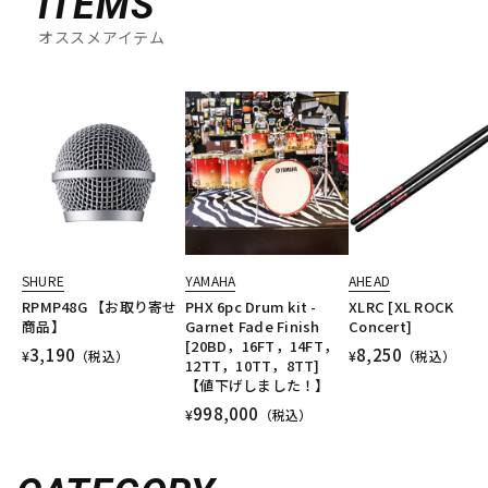
ITEMS
オススメアイテム
SHURE
YAMAHA
AHEAD
RPMP48G 【お取り寄せ
PHX 6pc Drum kit -
XLRC [XL ROCK
商品】
Garnet Fade Finish
Concert]
[20BD，16FT，14FT，
3,190
8,250
¥
（税込）
¥
（税込）
12TT，10TT，8TT]
【値下げしました！】
998,000
¥
（税込）