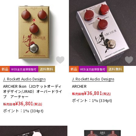
新品
送料無料
新品
送料無料
WEB注文店頭受取可
WEB注文店頭受取可
J. Rockett Audio Designs
J. Rockett Audio Designs
ARCHER Ikon（Jロケットオーディ
ARCHER
オデザイン/JRAD）オーバードライ
¥
36,801
販売価格
(税込)
ブ アーチャー
ポイント：1%
(334pt)
¥
36,801
販売価格
(税込)
ポイント：1%
(334pt)