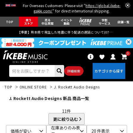
For Overseas Customers: Please visit "
https://global.ikebe-
gakki.com/
" for direct international shipping.
買う
売る
イベント
学割
TOP
店舗一覧
ストア
中古買取
動画
サービス
【重要】熊本県で発生した地震に伴う配送の遅延について(
07月29日
更新)
0
詳細検索
TOP
ONLINE STORE
J. Rockett Audio Designs
J. Rockett Audio Designs 新品 商品一覧
11
件
更に絞り込む
エレキギター
アコギ/エレアコ
在庫ありのみ表
価格が安い
20 件表示