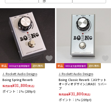
示
ベース
ウクレレ
ドラム
パーカッション
キーボード
電子ピアノ
管楽器
その他楽器
新品
送料無料
新品
送料無料
WEB注文店頭受取可
WEB注文店頭受取可
J. Rockett Audio Designs
J. Rockett Audio Designs
アンプ
エフェクター
Boing Spring Reverb
Boing Classic Reverb（Jロケット
オーディオデザイン/JRAD）リバー
¥
31,800
販売価格
(税込)
ブ
ポイント：1%
(289pt)
¥
31,800
販売価格
(税込)
DJ機器
DTM
ポイント：1%
(289pt)