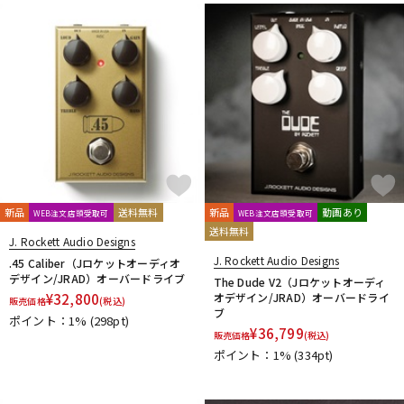
DTM オンライン納品
レコーディング機器
配信/ライブ機器
楽器アクセサリ
中古
ヴィンテージ
新品
送料無料
新品
動画あり
WEB注文店頭受取可
WEB注文店頭受取可
送料無料
J. Rockett Audio Designs
J. Rockett Audio Designs
.45 Caliber（Jロケットオーディオ
デザイン/JRAD）オーバードライブ
The Dude V2（Jロケットオーディ
¥
32,800
オデザイン/JRAD）オーバードライ
販売価格
(税込)
ブ
ポイント：1%
(298pt)
¥
36,799
販売価格
(税込)
ポイント：1%
(334pt)