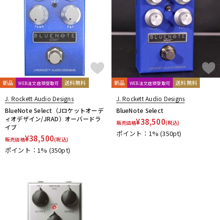
新品
送料無料
新品
送料無料
WEB注文店頭受取可
WEB注文店頭受取可
J. Rockett Audio Designs
J. Rockett Audio Designs
BlueNote Select（Jロケットオーデ
BlueNote Select
ィオデザイン/JRAD）オーバードラ
¥
38,500
販売価格
(税込)
イブ
ポイント：1%
(350pt)
¥
38,500
販売価格
(税込)
ポイント：1%
(350pt)