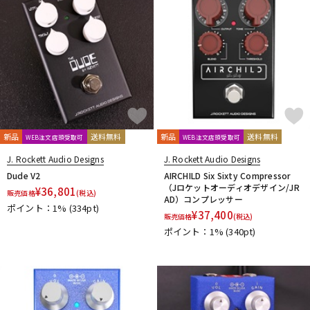
新品
送料無料
新品
送料無料
WEB注文店頭受取可
WEB注文店頭受取可
J. Rockett Audio Designs
J. Rockett Audio Designs
Dude V2
AIRCHILD Six Sixty Compressor
（Jロケットオーディオデザイン/JR
¥
36,801
販売価格
(税込)
AD）コンプレッサー
ポイント：1%
(334pt)
¥
37,400
販売価格
(税込)
ポイント：1%
(340pt)