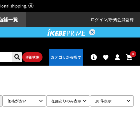
ational shipping.
店舗一覧
ログイン
新規会員登録
0
詳細検索
パーカッショ
ドラム
ン
価格が安い
在庫ありのみ表示
20 件表示
アンプ
エフェクター