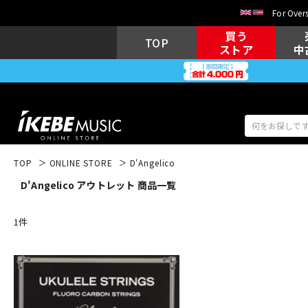
For Overs
買う
TOP
ストア
中
TOP
ONLINE STORE
D'Angelico
D'Angelico アウトレット 商品一覧
アコギ/エレ
エレキギター
アコ
1
件
キーボード
電子ピアノ