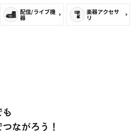
配信/ライブ機
楽器アクセサ
器
リ