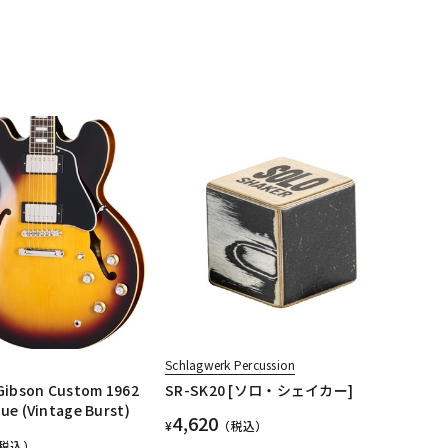
Schlagwerk Percussion
 Gibson Custom 1962
SR-SK20 [ソロ・シェイカー]
ue (Vintage Burst)
4,620
¥
（税込）
税込）