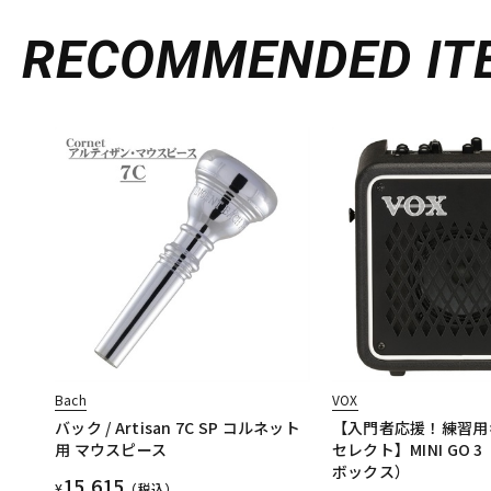
RECOMMENDED
IT
Bach
VOX
バック / Artisan 7C SP コルネット
【入門者応援！練習用
用 マウスピース
セレクト】MINI GO
ボックス）
15,615
¥
（税込）