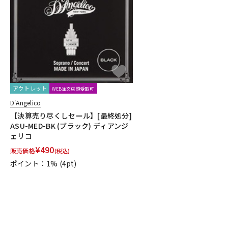
DJ機器
DTM
中古
ヴィンテー
アウトレット
WEB注文店頭受取可
D'Angelico
【決算売り尽くしセール】[最終処分]
ASU-MED-BK (ブラック) ディアンジ
ェリコ
¥
490
販売価格
(税込)
ポイント：1%
(4pt)