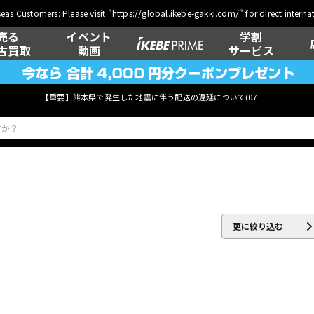
eas Customers: Please visit "
https://global.ikebe-gakki.com/
" for direct intern
売る
イベント
学割
古買取
動画
サービス
【重要】熊本県で発生した地震に伴う配送の遅延について(
07月29日
更新)
ベース
ウクレレ
更に絞り込む
管楽器
その他楽器