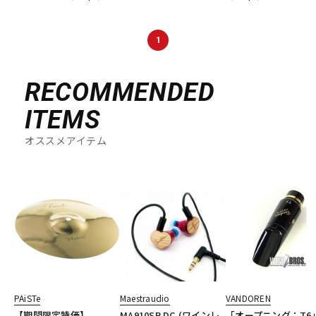
DTM オンライン納品
レコーディング機器
1
配信/ライブ機器
楽器アクセサリ
RECOMMENDED
ITEMS
中古
ヴィンテージ
オススメアイテム
PAiSTe
Maestraudio
VANDOREN
【期間限定特価】
MA910SR DC (ワインレ
「オープニング：T6