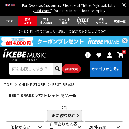
For Overseas Customers: Please visit "
https://global.ikebe-
gakki.com/
" for direct international shipping.
買う
売る
イベント
学割
TOP
店舗一覧
ストア
中古買取
動画
サービス
【重要】熊本県で発生した地震に伴う配送の遅延について(
07月29日
更新)
0
詳細検索
TOP
ONLINE STORE
BEST BRASS
BEST BRASS アウトレット 商品一覧
2
件
更に絞り込む
エレキギター
アコギ/エレアコ
在庫ありのみ表
価格が安い
20 件表示