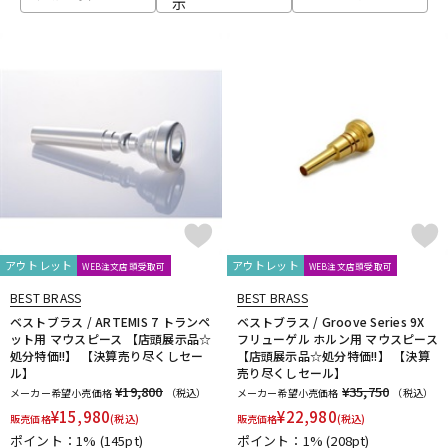
示
ベース
ウクレレ
ドラム
パーカッション
キーボード
電子ピアノ
管楽器
その他楽器
アウトレット
アウトレット
WEB注文店頭受取可
WEB注文店頭受取可
BEST BRASS
BEST BRASS
アンプ
エフェクター
ベストブラス / ARTEMIS 7 トランペ
ベストブラス / Groove Series 9X
ット用 マウスピース 【店頭展示品☆
フリューゲル ホルン用 マウスピース
処分特価!!】 【決算売り尽くしセー
【店頭展示品☆処分特価!!】 【決算
ル】
売り尽くしセール】
DJ機器
DTM
¥19,800
¥35,750
メーカー希望小売価格
（税込）
メーカー希望小売価格
（税込）
¥
15,980
¥
22,980
販売価格
(税込)
販売価格
(税込)
ポイント：1%
(145pt)
ポイント：1%
(208pt)