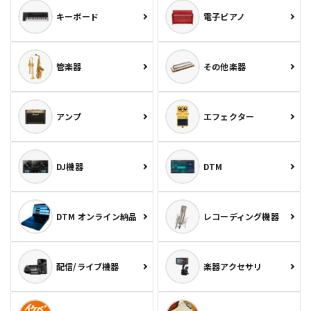
キーボード
電子ピアノ
管楽器
その他楽器
アンプ
エフェクター
DJ機器
DTM
DTM オンライン納品
レコーディング機器
配信/ライブ機器
楽器アクセサリ