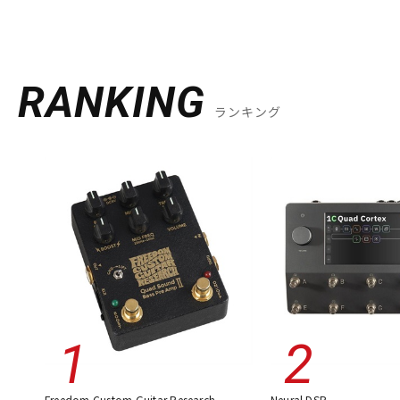
RANKING
ランキング
Freedom Custom Guitar Research
Neural DSP