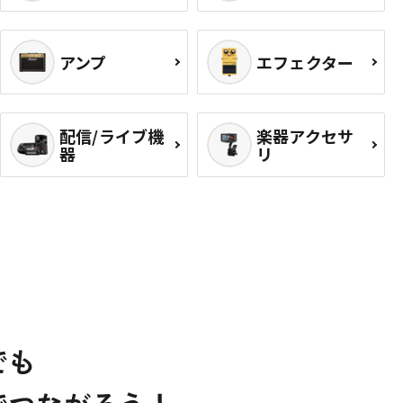
アンプ
エフェクター
配信/ライブ機
楽器アクセサ
器
リ