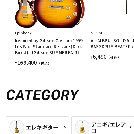
Epiphone
ALTUNE
Inspired by Gibson Custom 1959
AL-ALBPU [SOLID AL
Les Paul Standard Reissue (Dark
BASSDRUM BEATER / 
Burst) 【Gibson SUMMER FAIR】
6,490
¥
（税込）
169,400
¥
（税込）
CATEGORY
アコギ/エレア
エレキギター
コ