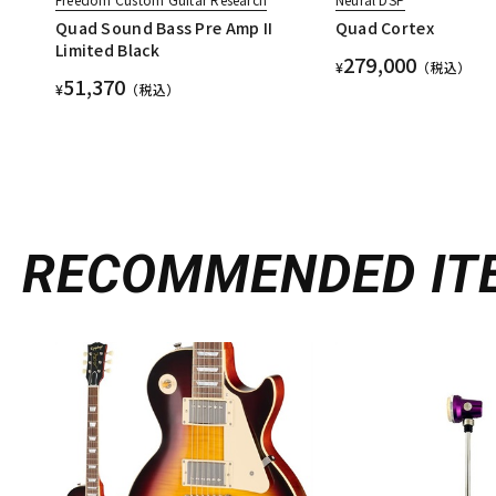
Quad Sound Bass Pre Amp II
Quad Cortex
Limited Black
279,000
¥
（税込）
51,370
¥
（税込）
RECOMMENDED
IT