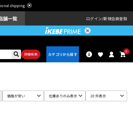
ational shipping.
店舗一覧
ログイン
新規会員登録
0
詳細検索
パーカッショ
ドラム
ン
価格が安い
在庫ありのみ表示
20 件表示
アンプ
エフェクター