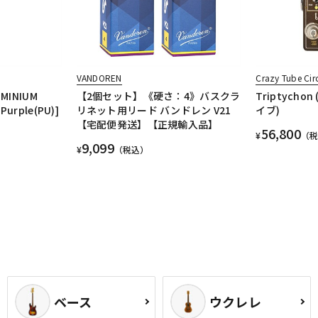
VANDOREN
Crazy Tube Circ
UMINIUM
【2個セット】《硬さ：4》バスクラ
Triptych
Purple(PU)]
リネット用リード バンドレン V21
イブ)
【宅配便発送】【正規輸入品】
56,800
¥
（
9,099
¥
（税込）
ベース
ウクレレ