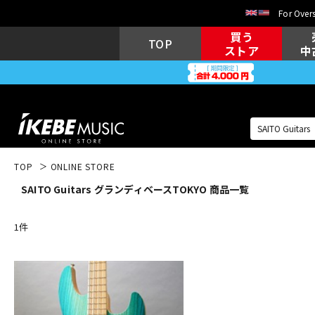
For Overs
買う
TOP
ストア
中
TOP
ONLINE STORE
SAITO Guitars グランディベースTOKYO 商品一覧
アコギ/エレ
エレキギター
アコ
1
件
キーボード
電子ピアノ