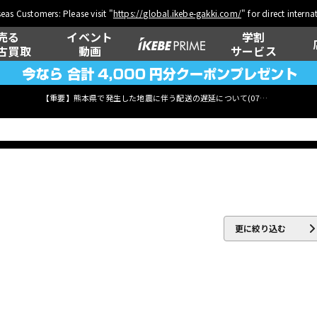
eas Customers: Please visit "
https://global.ikebe-gakki.com/
" for direct intern
売る
イベント
学割
古買取
動画
サービス
【重要】熊本県で発生した地震に伴う配送の遅延について(
07月29日
更新)
ベース
ウクレレ
更に絞り込む
管楽器
その他楽器