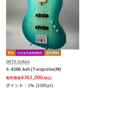
DJ機器
DTM
中古
ヴィンテー
新品
送料無料
WEB注文店頭受取可
SAITO Guitars
S-420b Ash (Turquoise/M)
¥
363,000
販売価格
(税込)
ポイント：1%
(3300pt)