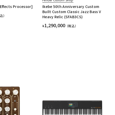
Effects Processor]
Ikebe 50th Anniversary Custom
Built Custom Classic Jazz Bass V
税込）
Heavy Relic (SFAB3CS)
1,290,000
¥
（税込）