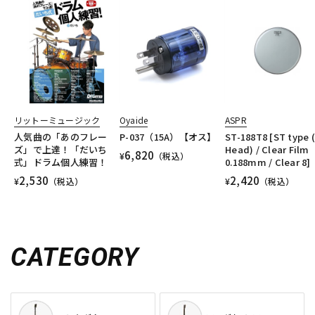
リットーミュージック
Oyaide
ASPR
人気曲の「あのフレー
P-037（15A）【オス】
ST-188T8 [ST type 
ズ」で上達！「だいち
Head) / Clear Film
6,820
¥
（税込）
式」ドラム個人練習！
0.188mm / Clear 8]
2,530
2,420
¥
（税込）
¥
（税込）
CATEGORY