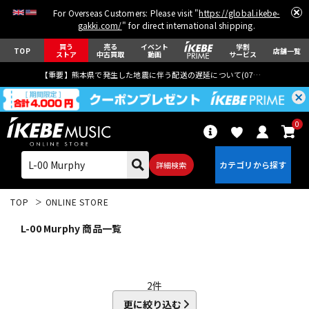
For Overseas Customers: Please visit "
https://global.ikebe-
gakki.com/
" for direct international shipping.
買う
売る
イベント
学割
TOP
店舗一覧
ストア
中古買取
動画
サービス
【重要】熊本県で発生した地震に伴う配送の遅延について(
07月29日
更新)
0
詳細検索
TOP
ONLINE STORE
L-00 Murphy 商品一覧
エレキギター
アコギ/エレアコ
2
件
更に絞り込む