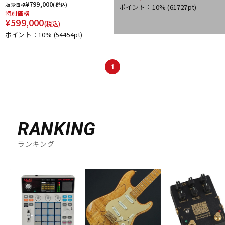
¥
799,000
販売価格
(税込)
ポイント：10%
(61727pt)
DTM オンライン納品
レコーディング機器
特別価格
¥
599,000
(税込)
ポイント：10%
(54454pt)
配信/ライブ機器
楽器アクセサリ
1
中古
ヴィンテージ
RANKING
ランキング