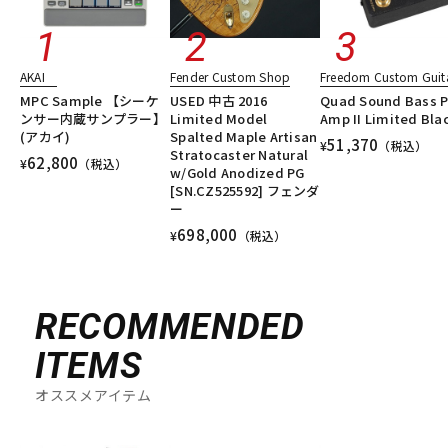
AKAI
Fender Custom Shop
Freedom Custom Guita
MPC Sample 【シーケ
USED 中古 2016
Quad Sound Bass P
ンサー内蔵サンプラー】
Limited Model
Amp II Limited Bla
(アカイ)
Spalted Maple Artisan
51,370
¥
（税込）
Stratocaster Natural
62,800
¥
（税込）
w/Gold Anodized PG
[SN.CZ525592] フェンダ
ー
698,000
¥
（税込）
RECOMMENDED
ITEMS
オススメアイテム