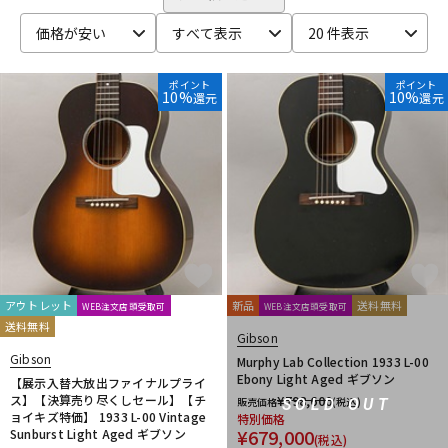
ベース
ウクレレ
価格が安い
すべて表示
20 件表示
ポイント
ポイント
10%
10%
還元
還元
ドラム
パーカッション
キーボード
電子ピアノ
管楽器
その他楽器
アウトレット
新品
送料無料
WEB注文店頭受取可
WEB注文店頭受取可
アンプ
エフェクター
送料無料
Gibson
Gibson
Murphy Lab Collection 1933 L-00
Ebony Light Aged ギブソン
【展示入替大放出ファイナルプライ
DJ機器
DTM
ス】【決算売り尽くしセール】【チ
¥
798,600
販売価格
(税込)
SOLD OUT
ョイキズ特価】 1933 L-00 Vintage
特別価格
¥
679,000
Sunburst Light Aged ギブソン
(税込)