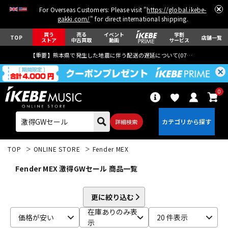
For Overseas Customers: Please visit "
https://global.ikebe-
gakki.com/
" for direct international shipping.
買う
売る
イベント
学割
TOP
店舗一覧
ストア
中古買取
動画
サービス
【重要】熊本県で発生した地震に伴う配送の遅延について(
07月29日
更新)
0
詳細検索
TOP
ONLINE STORE
Fender MEX
Fender MEX 激得GWセール 商品一覧
更に絞り込む
エレキギター
アコギ/エレアコ
在庫ありのみ表
価格が安い
20 件表示
示