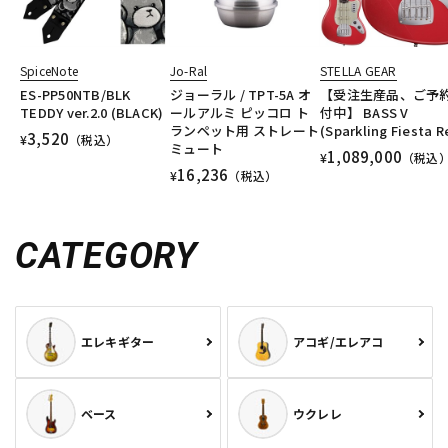
SpiceNote
Jo-Ral
STELLA GEAR
ES-PP50NTB/BLK
ジョーラル / TPT-5A オ
【受注生産品、ご予
TEDDY ver.2.0 (BLACK)
ールアルミ ピッコロ ト
付中】 BASS V
ランペット用 ストレート
(Sparkling Fiesta R
3,520
¥
（税込）
ミュート
1,089,000
¥
（税込
16,236
¥
（税込）
CATEGORY
エレキギター
アコギ/エレアコ
ベース
ウクレレ