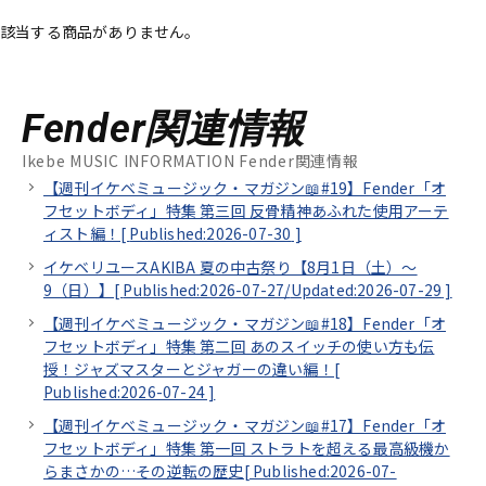
該当する商品がありません。
ベース
ウクレレ
ドラム
パーカッション
Fender関連情報
Ikebe MUSIC INFORMATION Fender関連情報
【週刊イケベミュージック・マガジン📖#19】Fender「オ
キーボード
電子ピアノ
フセットボディ」特集 第三回 反骨精神あふれた使用アーテ
ィスト編！[
Published:2026-07-30
]
イケベリユースAKIBA 夏の中古祭り【8月1日（土）～
管楽器
その他楽器
9（日）】[
Published:2026-07-27/
Updated:2026-07-29
]
【週刊イケベミュージック・マガジン📖#18】Fender「オ
フセットボディ」特集 第二回 あのスイッチの使い方も伝
アンプ
エフェクター
授！ジャズマスターとジャガーの違い編！[
Published:2026-07-24
]
DJ機器
DTM
【週刊イケベミュージック・マガジン📖#17】Fender「オ
フセットボディ」特集 第一回 ストラトを超える最高級機か
らまさかの…その逆転の歴史[
Published:2026-07-