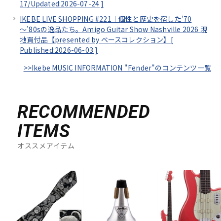
17/
Updated:2026-07-24
]
DTM オンライン納品
レコーディング機器
IKEBE LIVE SHOPPING #221｜個性と歴史を宿した’70
～’80sの逸品たち。Amigo Guitar Show Nashville 2026 現
地買付品【presented by ベースコレクション】[
配信/ライブ機器
楽器アクセサリ
Published:2026-06-03
]
>>Ikebe MUSIC INFORMATION "Fender"のコンテンツ一覧
中古
ヴィンテージ
RECOMMENDED
ITEMS
オススメアイテム