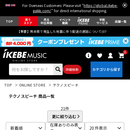
For Overseas Customers: Please visit "
https://global.ikebe-
gakki.com/
" for direct international shipping.
買う
売る
イベント
学割
TOP
店舗一覧
ストア
中古買取
動画
サービス
【重要】熊本県で発生した地震に伴う配送の遅延について(
07月29日
更新)
0
詳細検索
TOP
ONLINE STORE
テクノスピーチ
テクノスピーチ 商品一覧
21
件
更に絞り込む
エレキギター
アコギ/エレアコ
在庫ありのみ表
新着順
20 件表示