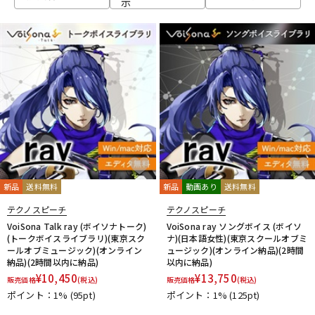
示
ベース
ウクレレ
ドラム
パーカッション
キーボード
電子ピアノ
管楽器
その他楽器
新品
送料無料
新品
動画あり
送料無料
テクノスピーチ
テクノスピーチ
アンプ
エフェクター
VoiSona Talk ray (ボイソナトーク)
VoiSona ray ソングボイス (ボイソ
(トークボイスライブラリ)(東京スク
ナ)(日本語女性)(東京スクールオブミ
ールオブミュージック)(オンライン
ュージック)(オンライン納品)(2時間
納品)(2時間以内に納品)
以内に納品)
DJ機器
DTM
¥
10,450
¥
13,750
販売価格
(税込)
販売価格
(税込)
ポイント：1%
(95pt)
ポイント：1%
(125pt)