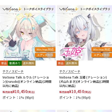
DTM オンライン納品
レコーディング機器
配信/ライブ機器
楽器アクセサリ
中古
ヴィンテージ
新品
動画あり
送料無料
新品
送料無料
テクノスピーチ
テクノスピーチ
VoiSona Talk ルウル (ナレーショ
VoiSona Talk 玉姫 (ナレーション)
ン)(rurudo)(オンライン納品)(2時間
(犬山たまき)(オンライン納品)(2時間
以内に納品)
以内に納品)
¥
10,450
¥
10,450
販売価格
(税込)
販売価格
(税込)
ポイント：1%
(95pt)
ポイント：1%
(95pt)