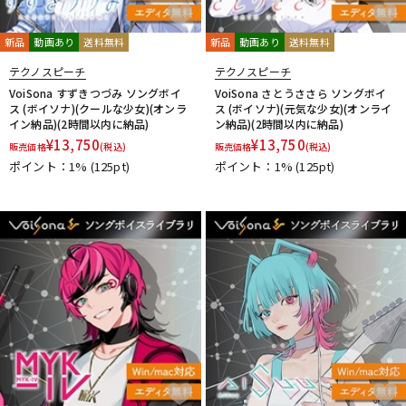
新品
動画あり
送料無料
新品
動画あり
送料無料
テクノスピーチ
テクノスピーチ
VoiSona すずきつづみ ソングボイ
VoiSona さとうささら ソングボイ
ス (ボイソナ)(クールな少女)(オンラ
ス (ボイソナ)(元気な少女)(オンライ
イン納品)(2時間以内に納品)
ン納品)(2時間以内に納品)
¥
13,750
¥
13,750
販売価格
(税込)
販売価格
(税込)
ポイント：1%
(125pt)
ポイント：1%
(125pt)