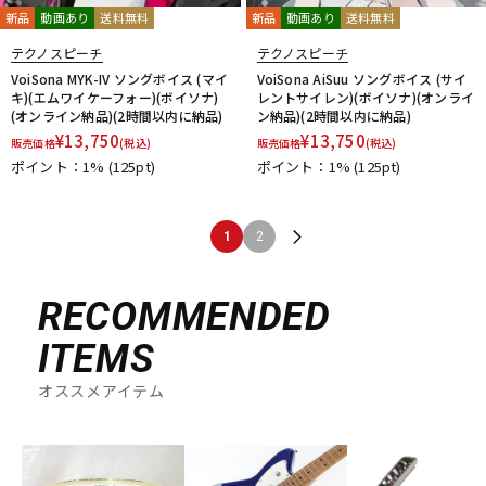
新品
動画あり
送料無料
新品
動画あり
送料無料
テクノスピーチ
テクノスピーチ
VoiSona MYK-IV ソングボイス (マイ
VoiSona AiSuu ソングボイス (サイ
キ)(エムワイケーフォー)(ボイソナ)
レントサイレン)(ボイソナ)(オンライ
(オンライン納品)(2時間以内に納品)
ン納品)(2時間以内に納品)
¥
13,750
¥
13,750
販売価格
(税込)
販売価格
(税込)
ポイント：1%
(125pt)
ポイント：1%
(125pt)
1
2
RECOMMENDED
ITEMS
オススメアイテム