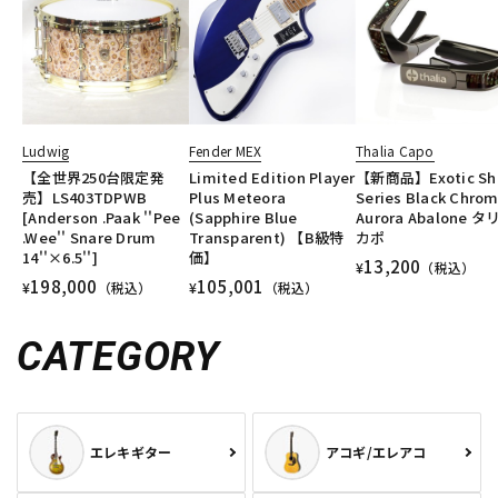
Ludwig
Fender MEX
Thalia Capo
【全世界250台限定発
Limited Edition Player
【新商品】Exotic She
売】LS403TDPWB
Plus Meteora
Series Black Chro
[Anderson .Paak ''Pee
(Sapphire Blue
Aurora Abalone タ
.Wee'' Snare Drum
Transparent) 【B級特
カポ
14''×6.5'']
価】
13,200
¥
（税込）
198,000
105,001
¥
（税込）
¥
（税込）
CATEGORY
エレキギター
アコギ/エレアコ