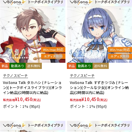
新品
動画あり
送料無料
新品
動画あり
送料無料
テクノスピーチ
テクノスピーチ
VoiSona Talk タカハシ (ナレーショ
VoiSona Talk すずきつづみ (ナレー
ン)(トークボイスライブラリ)(オンラ
ション)(クールな少女)(オンライン納
イン納品)(2時間以内に納品)
品)(2時間以内に納品)
¥
10,450
¥
10,450
販売価格
(税込)
販売価格
(税込)
ポイント：1%
(95pt)
ポイント：1%
(95pt)