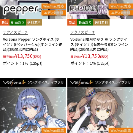
新品
動画あり
送料無料
新品
動画あり
送料無料
テクノスピーチ
テクノスピーチ
VoiSona Pepper ソングボイス (ボ
VoiSona 結月ゆかり 麗 ソングボイ
イソナ)(ペッパーくん)(オンライン納
ス (ボイソナ)(石黒千尋)(オンライン
品)(2時間以内に納品)
納品)(2時間以内に納品)
¥
13,750
¥
13,750
販売価格
(税込)
販売価格
(税込)
ポイント：1%
(125pt)
ポイント：1%
(125pt)