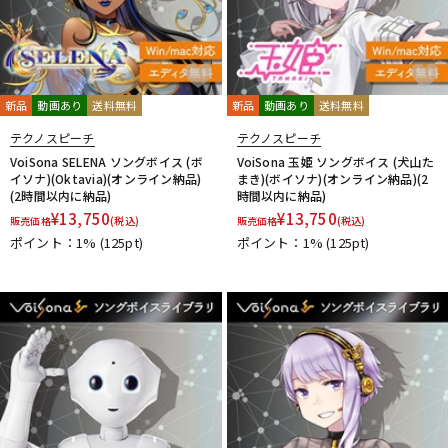
新品
動画あり
送料無料
新品
動画あり
送料無料
テクノスピーチ
テクノスピーチ
VoiSona SELENA ソングボイス (ボ
VoiSona 玉姫 ソングボイス (犬山た
イソナ)(Oktavia)(オンライン納品)
まき)(ボイソナ)(オンライン納品)(2
(2時間以内に納品)
時間以内に納品)
¥
13,750
¥
13,750
販売価格
(税込)
販売価格
(税込)
ポイント：1%
(125pt)
ポイント：1%
(125pt)