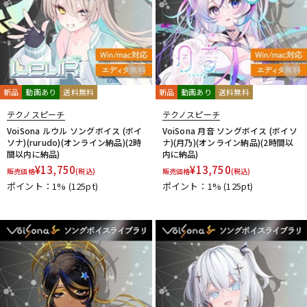
新品
動画あり
送料無料
新品
動画あり
送料無料
テクノスピーチ
テクノスピーチ
VoiSona ルウル ソングボイス (ボイ
VoiSona 月音 ソングボイス (ボイソ
ソナ)(rurudo)(オンライン納品)(2時
ナ)(月乃)(オンライン納品)(2時間以
間以内に納品)
内に納品)
¥
13,750
¥
13,750
販売価格
(税込)
販売価格
(税込)
ポイント：1%
(125pt)
ポイント：1%
(125pt)