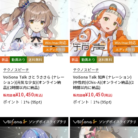
新品
動画あり
送料無料
新品
動画あり
送料無料
テクノスピーチ
テクノスピーチ
VoiSona Talk さとうささら (ナレー
VoiSona Talk 知声 (ナレーション)
ション)(元気な少女)(オンライン納
(中性的)(Chis-A)(オンライン納品)(2
品)(2時間以内に納品)
時間以内に納品)
¥
10,450
¥
10,450
販売価格
(税込)
販売価格
(税込)
ポイント：1%
(95pt)
ポイント：1%
(95pt)