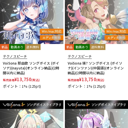
新品
動画あり
送料無料
新品
動画あり
送料無料
テクノスピーチ
テクノスピーチ
VoiSona 那由歌 ソングボイス (ボイ
VoiSona 瑛? ソングボイス (ボイソ
ソナ)(nayuta)(オンライン納品)(2時
ナ)(インツァン)(中国語)(オンライン
間以内に納品)
納品)(2時間以内に納品)
¥
13,750
¥
13,750
販売価格
(税込)
販売価格
(税込)
ポイント：1%
(125pt)
ポイント：1%
(125pt)