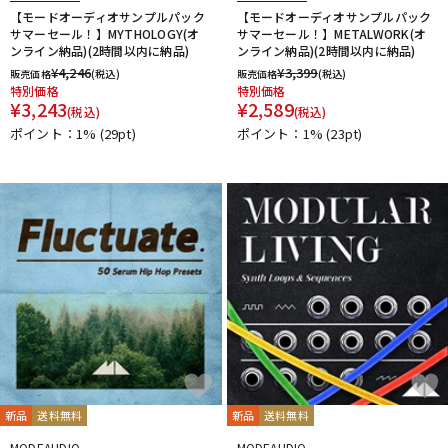
【モードオーディオサンプルパック
【モードオーディオサンプルパック
サマーセール！】MYTHOLOGY(オ
サマーセール！】METALWORK(オ
ンライン納品)(2時間以内に納品)
ンライン納品)(2時間以内に納品)
¥
4,246
¥
3,399
販売価格
(税込)
販売価格
(税込)
特別価格
特別価格
¥
3,243
¥
2,589
(税込)
(税込)
ポイント：1%
(29pt)
ポイント：1%
(23pt)
新品
送料無料
新品
送料無料
MODEAUDIO
MODEAUDIO