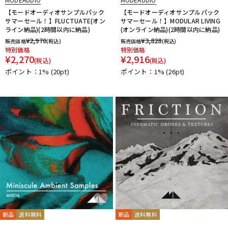
【モードオーディオサンプルパック
【モードオーディオサンプルパック
サマーセール！】FLUCTUATE(オン
サマーセール！】MODULAR LIVING
ライン納品)(2時間以内に納品)
(オンライン納品)(2時間以内に納品)
¥
2,970
¥
3,828
販売価格
(税込)
販売価格
(税込)
特別価格
特別価格
¥
2,270
¥
2,916
(税込)
(税込)
ポイント：1%
(20pt)
ポイント：1%
(26pt)
新品
送料無料
新品
送料無料