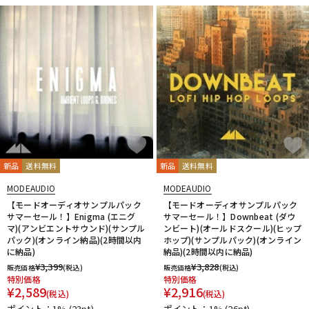
新品
送料無料
新品
送料無料
MODEAUDIO
MODEAUDIO
【モードオーディオサンプルパック
【モードオーディオサンプルパック
サマーセール！】Enigma (エニグ
サマーセール！】Downbeat (ダウ
マ)(アンビエントサウンド)(サンプル
ンビート)(オールドスクール)(ヒップ
パック)(オンライン納品)(2時間以内
ホップ)(サンプルパック)(オンライン
に納品)
納品)(2時間以内に納品)
¥
3,399
¥
3,828
販売価格
(税込)
販売価格
(税込)
特別価格
特別価格
¥
2,589
¥
2,916
(税込)
(税込)
ポイント：1%
(23pt)
ポイント：1%
(26pt)