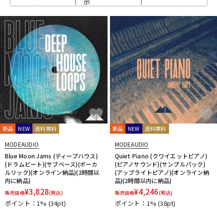
示
ベース
ウクレレ
ドラム
パーカッション
キーボード
電子ピアノ
管楽器
その他楽器
新品
NEW
送料無料
新品
NEW
送料無料
MODEAUDIO
MODEAUDIO
アンプ
エフェクター
Blue Moon Jams (ディープハウス)
Quiet Piano (クワイエットピアノ)
(ドラムビート)(サブベース)(ボーカ
(ピアノサウンド)(サンプルパック)
ルリック)(オンライン納品)(2時間以
(アップライトピアノ)(オンライン納
内に納品)
品)(2時間以内に納品)
DJ機器
DTM
¥
3,828
¥
4,246
販売価格
(税込)
販売価格
(税込)
ポイント：1%
(34pt)
ポイント：1%
(38pt)