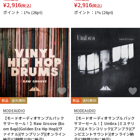
¥
2,916
¥
2,916
(税込)
(税込)
ポイント：1%
(26pt)
ポイント：1%
(26pt)
新品
送料無料
新品
送料無料
MODEAUDIO
MODEAUDIO
【モードオーディオサンプルパック
【モードオーディオサンプルパック
サマーセール！】Raw Groove (Bo
サマーセール！】Umbra (ミステリ
om Bap)(Golden Era Hip Hop)(ヴ
アス)(メランコリック)(アンブラ)(ア
ァイナル)(サンプリング)(オンライン
ンビエントサウンド)(オンライン納
納品)(2時間以内に納品)
品)(2時間以内に納品)