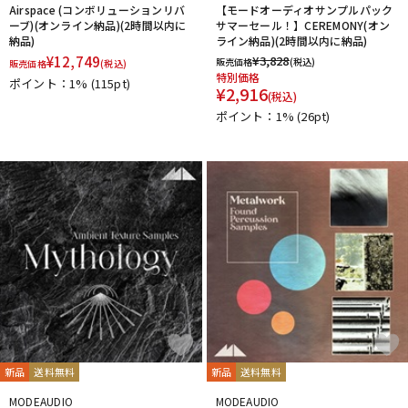
Airspace (コンボリューションリバ
【モードオーディオサンプルパック
ーブ)(オンライン納品)(2時間以内に
サマーセール！】CEREMONY(オン
納品)
ライン納品)(2時間以内に納品)
¥
12,749
¥
3,828
販売価格
(税込)
販売価格
(税込)
特別価格
ポイント：1%
(115pt)
¥
2,916
(税込)
ポイント：1%
(26pt)
新品
送料無料
新品
送料無料
MODEAUDIO
MODEAUDIO