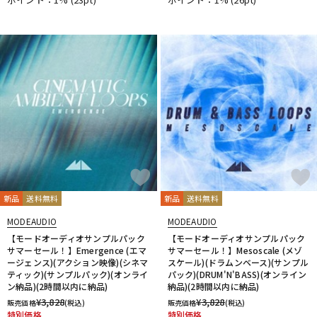
新品
送料無料
新品
送料無料
MODEAUDIO
MODEAUDIO
【モードオーディオサンプルパック
【モードオーディオサンプルパック
サマーセール！】Emergence (エマ
サマーセール！】Mesoscale (メゾ
ージェンス)(アクション映像)(シネマ
スケール)(ドラムンベース)(サンプル
ティック)(サンプルパック)(オンライ
パック)(DRUM'N'BASS)(オンライン
ン納品)(2時間以内に納品)
納品)(2時間以内に納品)
¥
3,828
¥
3,828
販売価格
(税込)
販売価格
(税込)
特別価格
特別価格