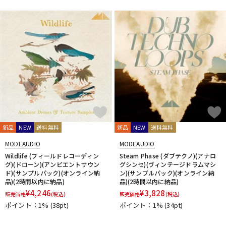
DTM オンライン納品
レコーディング機器
配信/ライブ機器
楽器アクセサリ
中古
ヴィンテージ
新品
NEW
送料無料
新品
NEW
送料無料
MODEAUDIO
MODEAUDIO
Wildlife (フィールドレコーディン
Steam Phase (ダブテクノ)(アナロ
グ)(ドローン)(アンビエントサウン
グシンセ)(ヴィンテージドラムマシ
ド)(サンプルパック)(オンライン納
ン)(サンプルパック)(オンライン納
品)(2時間以内に納品)
品)(2時間以内に納品)
¥
4,246
¥
3,828
販売価格
(税込)
販売価格
(税込)
ポイント：1%
(38pt)
ポイント：1%
(34pt)