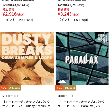
¥
3,828
¥
4,246
販売価格
(税込)
販売価格
(税込)
特別価格
特別価格
¥
2,916
¥
3,243
(税込)
(税込)
ポイント：1%
(26pt)
ポイント：1%
(29pt)
新品
送料無料
新品
送料無料
MODEAUDIO
MODEAUDIO
【モードオーディオサンプルパック
【モードオーディオサンプルパック
サマーセール！】Dusty Breaks (オ
サマーセール！】Parallax (フューチ