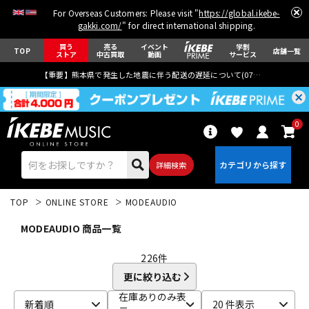
For Overseas Customers: Please visit "
https://global.ikebe-
gakki.com/
" for direct international shipping.
買う
売る
イベント
学割
TOP
店舗一覧
ストア
中古買取
動画
サービス
【重要】熊本県で発生した地震に伴う配送の遅延について(
07月29日
更新)
0
詳細検索
TOP
ONLINE STORE
MODEAUDIO
MODEAUDIO 商品一覧
226
件
更に絞り込む
エレキギター
アコギ/エレアコ
在庫ありのみ表
新着順
20 件表示