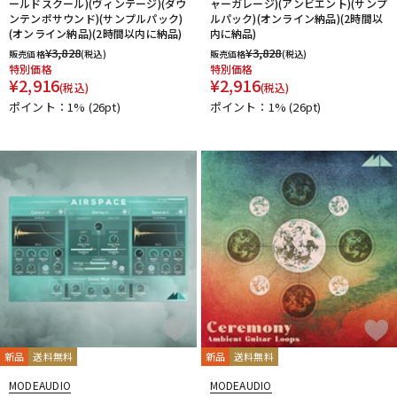
ールドスクール)(ヴィンテージ)(ダウ
ャーガレージ)(アンビエント)(サンプ
ンテンポサウンド)(サンプルパック)
ルパック)(オンライン納品)(2時間以
(オンライン納品)(2時間以内に納品)
内に納品)
¥
3,828
¥
3,828
販売価格
(税込)
販売価格
(税込)
特別価格
特別価格
¥
2,916
¥
2,916
(税込)
(税込)
ポイント：1%
(26pt)
ポイント：1%
(26pt)
新品
送料無料
新品
送料無料
MODEAUDIO
MODEAUDIO