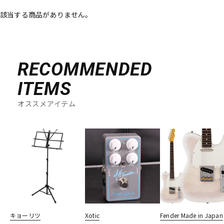
該当する商品がありません。
ベース
ウクレレ
ドラム
パーカッション
RECOMMENDED
ITEMS
キーボード
電子ピアノ
オススメアイテム
管楽器
その他楽器
アンプ
エフェクター
DJ機器
DTM
キョーリツ
Xotic
Fender Made in Japan