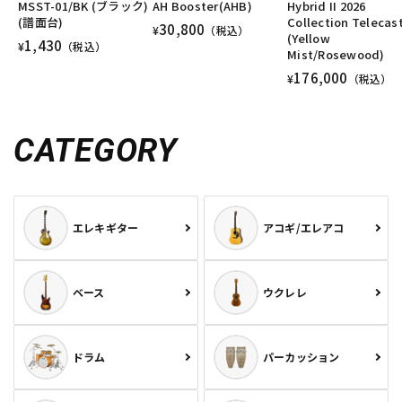
MSST-01/BK (ブラック)
AH Booster(AHB)
Hybrid II 2026
DTM オンライン納品
レコーディング機器
(譜面台)
Collection Telecas
30,800
¥
（税込）
(Yellow
1,430
¥
（税込）
Mist/Rosewood)
176,000
配信/ライブ機器
楽器アクセサリ
¥
（税込）
CATEGORY
中古
ヴィンテージ
エレキギター
アコギ/エレアコ
ベース
ウクレレ
ドラム
パーカッション