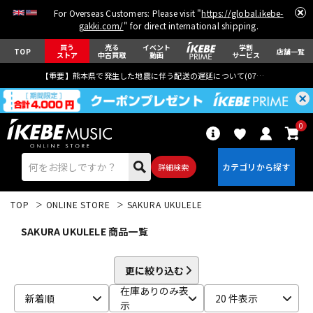
For Overseas Customers: Please visit "
https://global.ikebe-
gakki.com/
" for direct international shipping.
買う
売る
イベント
学割
TOP
店舗一覧
ストア
中古買取
動画
サービス
【重要】熊本県で発生した地震に伴う配送の遅延について(
07月29日
更新)
0
詳細検索
TOP
ONLINE STORE
SAKURA UKULELE
SAKURA UKULELE 商品一覧
更に絞り込む
エレキギター
アコギ/エレアコ
在庫ありのみ表
新着順
20 件表示
示