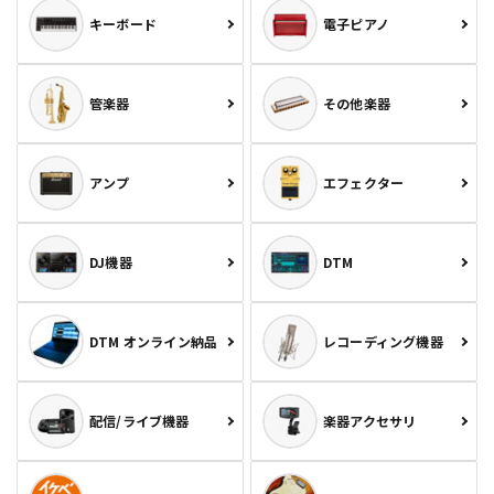
キーボード
電子ピアノ
管楽器
その他楽器
アンプ
エフェクター
DJ機器
DTM
DTM オンライン納品
レコーディング機器
配信/ライブ機器
楽器アクセサリ