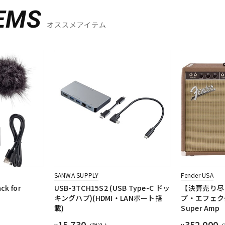
EMS
オススメアイテム
SANWA SUPPLY
Fender USA
ck for
USB-3TCH15S2 (USB Type-C ドッ
【決算売り尽
キングハブ)(HDMI・LANポート搭
プ・エフェク
載)
Super Amp
15,730
352,000