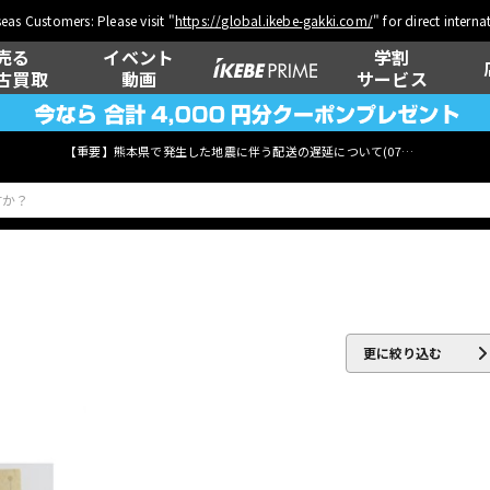
eas Customers: Please visit "
https://global.ikebe-gakki.com/
" for direct intern
売る
イベント
学割
古買取
動画
サービス
【重要】熊本県で発生した地震に伴う配送の遅延について(
07月29日
更新)
ベース
ウクレレ
更に絞り込む
管楽器
その他楽器