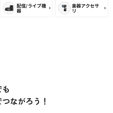
配信/ライブ機
楽器アクセサ
器
リ