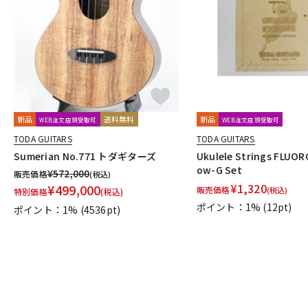
DJ機器
DTM
中古
ヴィンテー
新品
送料無料
新品
WEB注文店頭受取可
WEB注文店頭受取可
TODA GUITARS
TODA GUITARS
Sumerian No.771 トダギターズ
Ukulele Strings FLUO
ow-G Set
¥
572,000
販売価格
(税込)
¥
1,320
¥
499,000
販売価格
(税込)
特別価格
(税込)
ポイント：1%
(12pt)
ポイント：1%
(4536pt)