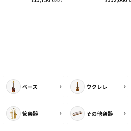
¥
（税込）
¥
（
ベース
ウクレレ
管楽器
その他楽器