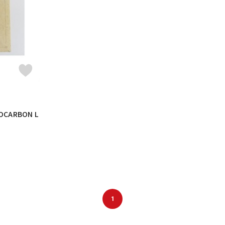
DTM オンラ
レコーディン
イン納品
グ機器
ジ
ROCARBON L
1