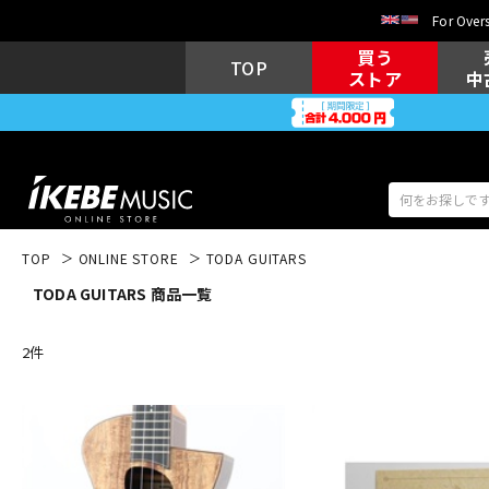
For Overs
買う
TOP
ストア
中
TOP
ONLINE STORE
TODA GUITARS
TODA GUITARS 商品一覧
アコギ/エレ
エレキギター
アコ
2
件
キーボード
電子ピアノ