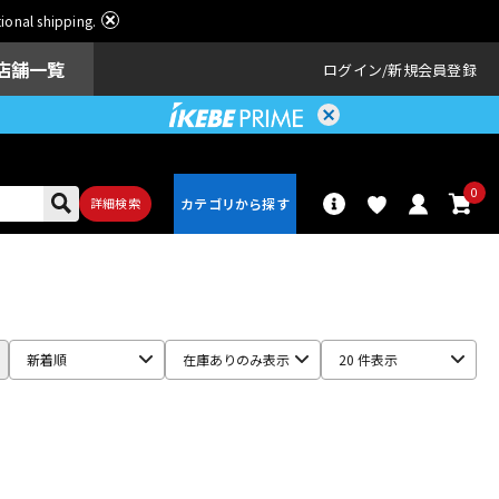
ational shipping.
店舗一覧
ログイン
新規会員登録
0
詳細検索
パーカッショ
ドラム
ン
新着順
在庫ありのみ表示
20 件表示
アンプ
エフェクター