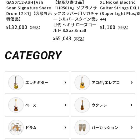
GAS0712-ASH [Ash
【お取り寄せ品】
XL Nickel Electric
DTM オンライン納品
レコーディング機器
Soan Signature Snare
「HR501A」ソプラノサ
Guitar Strings EXL
Drum 12×7]【店頭展示
ックスラバー用リガチャ
(Super Light Plus/0
特価品】
ー シルバースタイン第5
44)
世代 ヘキサ ローズゴー
132,000
1,100
配信/ライブ機器
楽器アクセサリ
¥
（税込）
¥
（税込）
ルド S.Sax Small
65,043
¥
（税込）
中古
ヴィンテージ
CATEGORY
エレキギター
アコギ/エレアコ
ベース
ウクレレ
ドラム
パーカッション