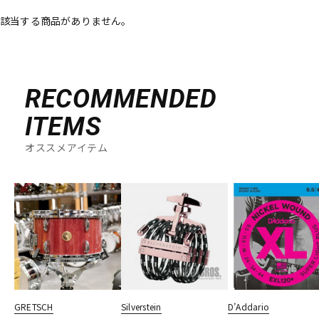
該当する商品がありません。
ベース
ウクレレ
ドラム
パーカッション
RECOMMENDED
ITEMS
キーボード
電子ピアノ
オススメアイテム
管楽器
その他楽器
アンプ
エフェクター
DJ機器
DTM
GRETSCH
Silverstein
D’Addario