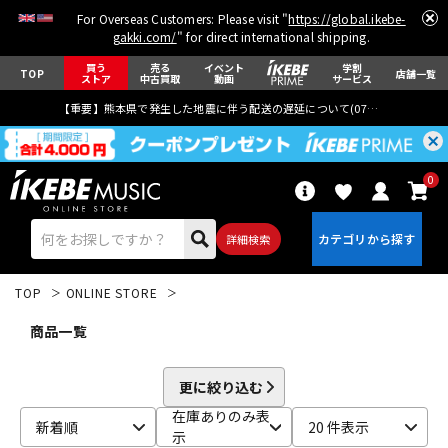
For Overseas Customers: Please visit "
https://global.ikebe-
gakki.com/
" for direct international shipping.
買う
売る
イベント
学割
TOP
店舗一覧
ストア
中古買取
動画
サービス
【重要】熊本県で発生した地震に伴う配送の遅延について(
07月29日
更新)
0
詳細検索
TOP
ONLINE STORE
商品一覧
更に絞り込む
エレキギター
アコギ/エレアコ
在庫ありのみ表
新着順
20 件表示
示