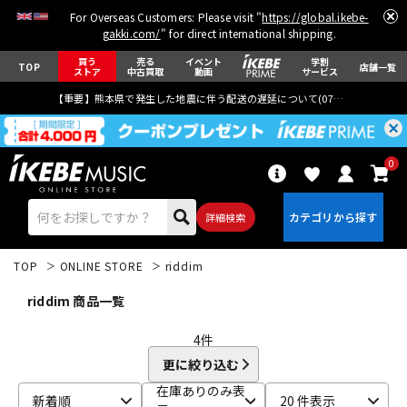
For Overseas Customers: Please visit "
https://global.ikebe-
gakki.com/
" for direct international shipping.
買う
売る
イベント
学割
TOP
店舗一覧
ストア
中古買取
動画
サービス
【重要】熊本県で発生した地震に伴う配送の遅延について(
07月29日
更新)
0
詳細検索
TOP
ONLINE STORE
riddim
riddim 商品一覧
4
件
更に絞り込む
エレキギター
アコギ/エレアコ
在庫ありのみ表
新着順
20 件表示