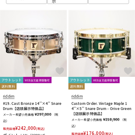
示
ベース
ウクレレ
ドラム
パーカッション
キーボード
電子ピアノ
管楽器
その他楽器
アウトレット
アウトレット
WEB注文店頭受取可
WEB注文店頭受取可
送料無料
送料無料
アンプ
エフェクター
riddim
riddim
#19. Cast Bronze 14''×4'' Snare
Custom Order. Vintage Maple 1
Drum【店頭展示特価品】
4''×5'' Snare Drum - Orive Green
【店頭展示特価品】
¥297,000
メーカー希望小売価格
（税
DJ機器
DTM
¥218,900
メーカー希望小売価格
（税
込）
込）
¥
242,000
販売価格
(税込)
¥
176,000
販売価格
(税込)