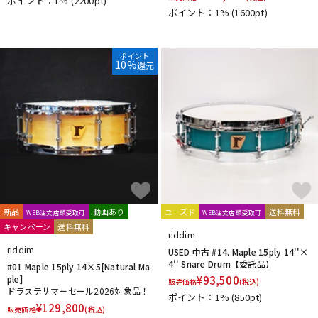
ポイント：1%
(2200pt)
DTM オンライン納品
レコーディング機器
ポイント：1%
(1600pt)
ポイント
配信/ライブ機器
楽器アクセサリ
10%
還元
中古
ヴィンテージ
新品
動画あり
ユーズド
送料無料
WEB注文店頭受取可
WEB注文店頭受取可
キャンペーン
送料無料
riddim
riddim
USED 中古 #14. Maple 15ply 14''×
4'' Snare Drum【委託品】
#01 Maple 15ply 14×5[Natural Ma
ple]
¥
93,500
販売価格
(税込)
ドラステサマーセール2026対象品！
ポイント：1%
(850pt)
¥
129,800
販売価格
(税込)