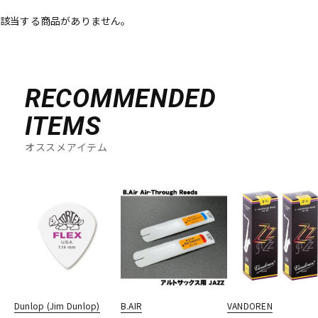
該当する商品がありません。
ベース
ウクレレ
ドラム
パーカッション
RECOMMENDED
ITEMS
キーボード
電子ピアノ
オススメアイテム
管楽器
その他楽器
アンプ
エフェクター
DJ機器
DTM
Dunlop (Jim Dunlop)
B.AIR
VANDOREN