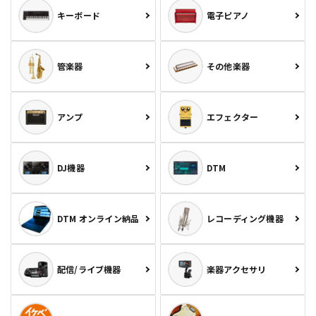
キーボード
電子ピアノ
管楽器
その他楽器
アンプ
エフェクター
DJ機器
DTM
DTM オンライン納品
レコーディング機器
配信/ライブ機器
楽器アクセサリ