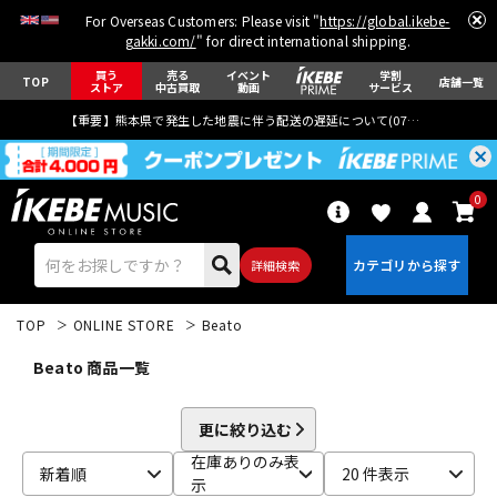
For Overseas Customers: Please visit "
https://global.ikebe-
gakki.com/
" for direct international shipping.
買う
売る
イベント
学割
TOP
店舗一覧
ストア
中古買取
動画
サービス
【重要】熊本県で発生した地震に伴う配送の遅延について(
07月29日
更新)
0
詳細検索
TOP
ONLINE STORE
Beato
Beato 商品一覧
更に絞り込む
エレキギター
アコギ/エレアコ
在庫ありのみ表
新着順
20 件表示
示