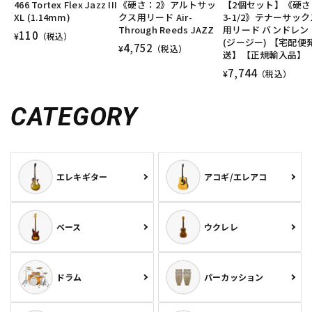
466 Tortex Flex Jazz III
《硬さ：2》アルトサッ
【2個セット】《硬さ
DTM オンライン納品
レコーディング機器
XL (1.14mm)
クス用リード Air-
3-1/2》テナーサック
Through Reeds JAZZ
用リード バンドレン 
110
¥
（税込）
(ジージー) 【宅配便
4,752
¥
（税込）
送】【正規輸入品】
配信/ライブ機器
楽器アクセサリ
7,744
¥
（税込）
CATEGORY
中古
ヴィンテージ
エレキギター
アコギ/エレアコ
ベース
ウクレレ
ドラム
パーカッション