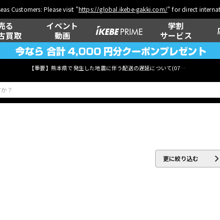
eas Customers: Please visit "
https://global.ikebe-gakki.com/
" for direct intern
売る
イベント
学割
古買取
動画
サービス
【重要】熊本県で発生した地震に伴う配送の遅延について(
07月29日
更新)
ベース
ウクレレ
更に絞り込む
管楽器
その他楽器