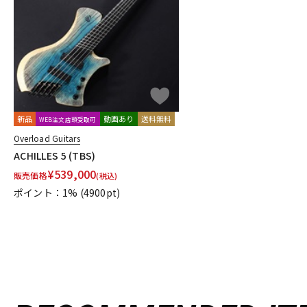
DJ機器
DTM
中古
ヴィンテー
新品
動画あり
送料無料
WEB注文店頭受取可
Overload Guitars
ACHILLES 5 (TBS)
¥
539,000
販売価格
(税込)
ポイント：1%
(4900pt)