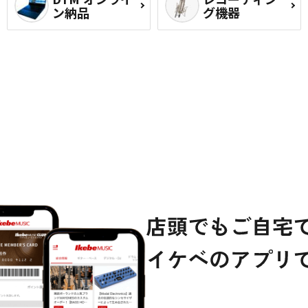
ン納品
グ機器