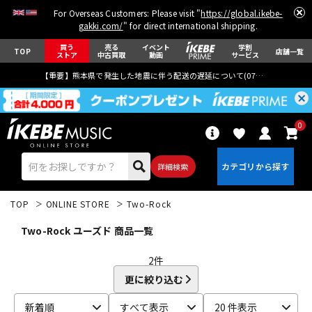
For Overseas Customers: Please visit "
https://global.ikebe-
gakki.com/
" for direct international shipping.
買う
売る
イベント
学割
TOP
店舗一覧
ストア
中古買取
動画
サービス
【重要】熊本県で発生した地震に伴う配送の遅延について(
07月29日
更新)
0
詳細検索
TOP
ONLINE STORE
Two-Rock
Two-Rock ユーズド 商品一覧
2
件
更に絞り込む
エレキギター
アコギ/エレアコ
新着順
すべて表示
20 件表示