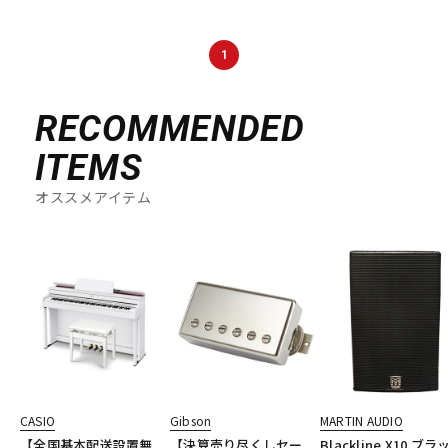
DTM オンライン納品
レコーディング機器
1
配信/ライブ機器
楽器アクセサリ
RECOMMENDED
ITEMS
中古
ヴィンテージ
オススメアイテム
CASIO
Gibson
MARTIN AUDIO
【全国基本配送設置無
【決算売り尽くしセー
Blackline X10 ブラ