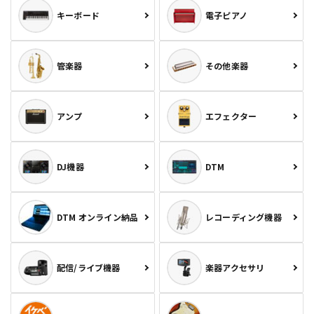
キーボード
電子ピアノ
管楽器
その他楽器
アンプ
エフェクター
DJ機器
DTM
DTM オンライン納品
レコーディング機器
配信/ライブ機器
楽器アクセサリ