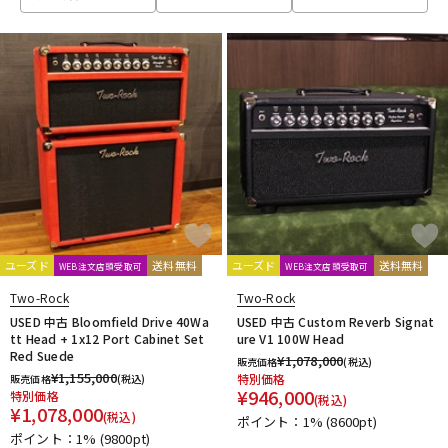
ベース
ウクレレ
ドラム
パーカッション
キーボード
電子ピアノ
管楽器
その他楽器
ユーズド
送料無料
ユーズド
送料無料
WEB注文店頭受取可
WEB注文店頭受取可
Two-Rock
Two-Rock
アンプ
エフェクター
USED 中古 Bloomfield Drive 40Wa
USED 中古 Custom Reverb Signat
tt Head + 1x12 Port Cabinet Set
ure V1 100W Head
Red Suede
¥
1,078,000
販売価格
(税込)
¥
1,155,000
特別価格
販売価格
(税込)
DJ機器
DTM
¥
946,000
特別価格
(税込)
¥
1,078,000
(税込)
ポイント：1%
(8600pt)
ポイント：1%
(9800pt)