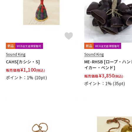
新品
新品
WEB注文店頭受取可
WEB注文店頭受取可
Sound King
Sound King
CAHS[カシシ・S]
ME-RHSB [ロープ・ハ
イカー・ベンド]
¥
1,100
販売価格
(税込)
¥
3,850
販売価格
(税込)
ポイント：1%
(10pt)
ポイント：1%
(35pt)