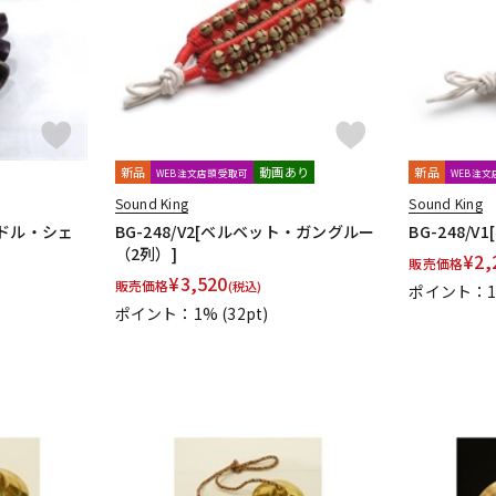
新品
動画あり
新品
WEB注文店頭受取可
WEB注
Sound King
Sound King
ンドル・シェ
BG-248/V2[ベルベット・ガングルー
BG-248/
（2列）]
¥
2,
販売価格
¥
3,520
販売価格
(税込)
ポイント：
ポイント：1%
(32pt)