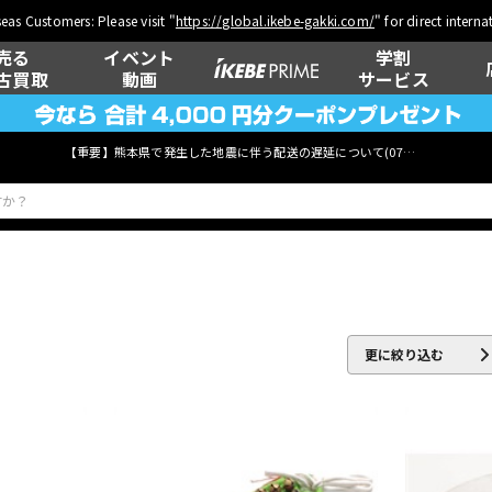
eas Customers: Please visit "
https://global.ikebe-gakki.com/
" for direct intern
売る
イベント
学割
古買取
動画
サービス
【重要】熊本県で発生した地震に伴う配送の遅延について(
07月29日
更新)
ベース
ウクレレ
更に絞り込む
管楽器
その他楽器