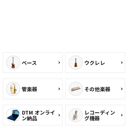
ベース
ウクレレ
管楽器
その他楽器
DTM オンライ
レコーディン
ン納品
グ機器