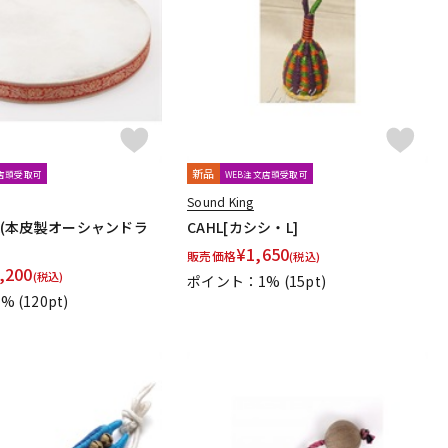
配信/ライブ
楽器アクセサ
機器
リ
新品
文店頭受取可
WEB注文店頭受取可
Sound King
36L(本皮製オーシャンドラ
CAHL[カシシ・L]
¥
1,650
販売価格
(税込)
,200
(税込)
ポイント：1%
(15pt)
1%
(120pt)