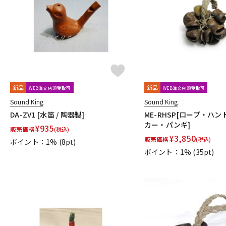
DJ機器
DTM
中古
ヴィンテー
新品
新品
WEB注文店頭受取可
WEB注文店頭受取可
Sound King
Sound King
DA-ZV1 [水笛 / 陶器製]
ME-RHSP[ロープ・ハ
カー・パンギ]
¥
935
販売価格
(税込)
¥
3,850
販売価格
(税込)
ポイント：1%
(8pt)
ポイント：1%
(35pt)