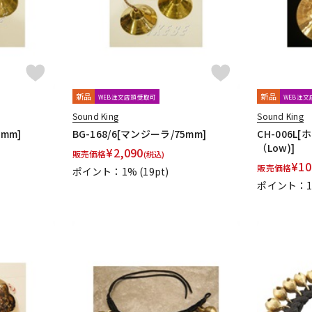
新品
新品
WEB注文店頭受取可
WEB注
Sound King
Sound King
0mm]
BG-168/6[マンジーラ/75mm]
CH-006
（Low)]
¥
2,090
販売価格
(税込)
¥
10
販売価格
ポイント：1%
(19pt)
ポイント：