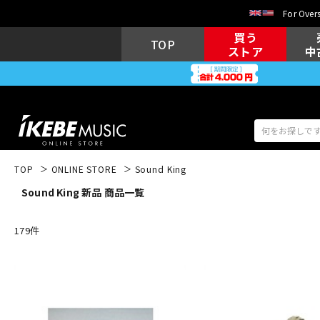
For Overs
買う
TOP
ストア
中
TOP
ONLINE STORE
Sound King
Sound King 新品 商品一覧
アコギ/エレ
エレキギター
アコ
179
件
キーボード
電子ピアノ