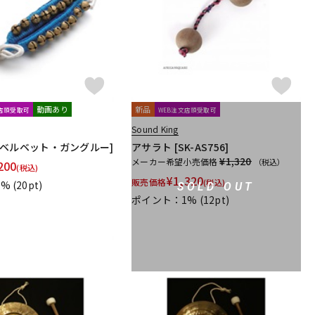
動画あり
新品
文店頭受取可
WEB注文店頭受取可
Sound King
V1[ベルベット・ガングルー]
アサラト [SK-AS756]
¥1,320
メーカー希望小売価格
（税込）
200
(税込)
¥
1,320
販売価格
(税込)
1%
(20pt)
SOLD OUT
ポイント：1%
(12pt)