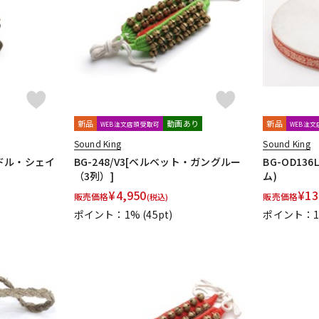
DTM オンラ
レコーディン
イン納品
グ機器
ジ
新品
動画あり
新品
WEB注文店頭受取可
WEB注
Sound King
Sound King
ンドル・シェイ
BG-248/V3[ベルベット・ガングルー
BG-OD1
（3列）]
ム)
¥
4,950
¥
13
販売価格
販売価格
(税込)
ポイント：1%
(45pt)
ポイント：