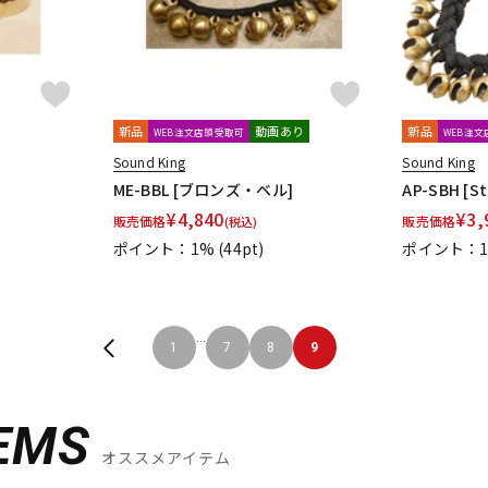
新品
動画あり
新品
WEB注文店頭受取可
WEB注
Sound King
Sound King
ME-BBL [ブロンズ・ベル]
AP-SBH [Str
¥
4,840
¥
3,
販売価格
販売価格
(税込)
ポイント：1%
(44pt)
ポイント：
...
1
7
8
9
EMS
オススメアイテム