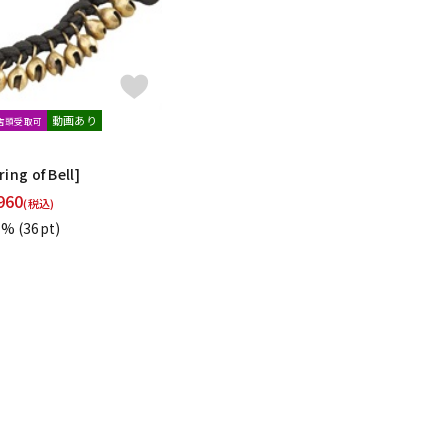
動画あり
文店頭受取可
ing of Bell]
960
(税込)
1%
(36pt)