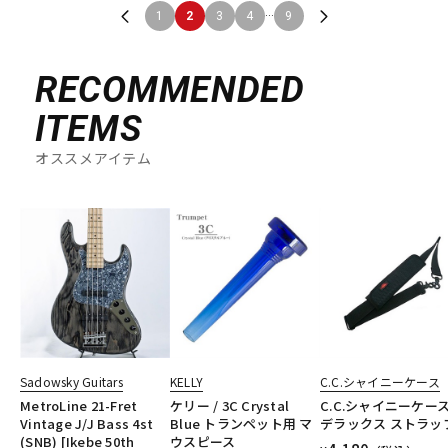
...
1
2
3
4
9
RECOMMENDED
ITEMS
オススメアイテム
Sadowsky Guitars
KELLY
C.C.シャイニーケース
MetroLine 21-Fret
ケリー / 3C Crystal
C.C.シャイニーケー
Vintage J/J Bass 4st
Blue トランペット用 マ
デラックス ストラッ
(SNB) [Ikebe 50th
ウスピース