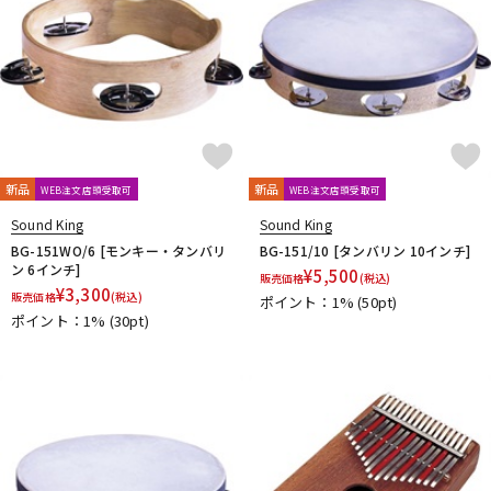
新品
新品
WEB注文店頭受取可
WEB注文店頭受取可
Sound King
Sound King
BG-151WO/6 [モンキー・タンバリ
BG-151/10 [タンバリン 10インチ]
ン 6インチ]
¥
5,500
販売価格
(税込)
¥
3,300
販売価格
(税込)
ポイント：1%
(50pt)
ポイント：1%
(30pt)