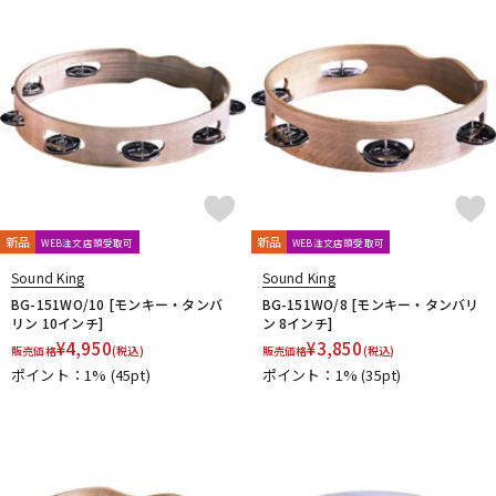
DTM オンライン納品
レコーディング機器
配信/ライブ機器
楽器アクセサリ
中古
ヴィンテージ
新品
新品
WEB注文店頭受取可
WEB注文店頭受取可
Sound King
Sound King
BG-151WO/10 [モンキー・タンバ
BG-151WO/8 [モンキー・タンバリ
リン 10インチ]
ン 8インチ]
¥
4,950
¥
3,850
販売価格
(税込)
販売価格
(税込)
ポイント：1%
(45pt)
ポイント：1%
(35pt)