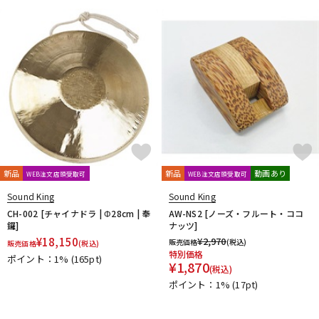
新品
新品
動画あり
WEB注文店頭受取可
WEB注文店頭受取可
Sound King
Sound King
CH-002 [チャイナドラ | Φ28cm | 奉
AW-NS2 [ノーズ・フルート・ココ
鑼]
ナッツ]
¥
18,150
¥
2,970
販売価格
(税込)
販売価格
(税込)
特別価格
ポイント：1%
(165pt)
¥
1,870
(税込)
ポイント：1%
(17pt)