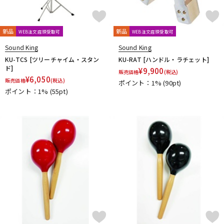
新品
新品
WEB注文店頭受取可
WEB注文店頭受取可
Sound King
Sound King
KU-TCS [ツリーチャイム・スタン
KU-RAT [ハンドル・ラチェット]
ド]
¥
9,900
販売価格
(税込)
¥
6,050
販売価格
(税込)
ポイント：1%
(90pt)
ポイント：1%
(55pt)