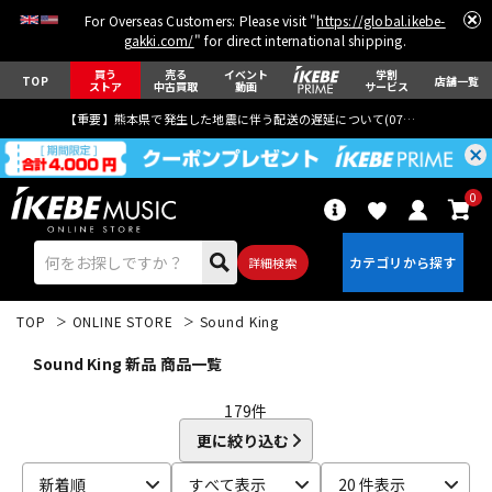
For Overseas Customers: Please visit "
https://global.ikebe-
gakki.com/
" for direct international shipping.
買う
売る
イベント
学割
TOP
店舗一覧
ストア
中古買取
動画
サービス
【重要】熊本県で発生した地震に伴う配送の遅延について(
07月29日
更新)
0
詳細検索
TOP
ONLINE STORE
Sound King
Sound King 新品 商品一覧
179
件
更に絞り込む
エレキギター
アコギ/エレアコ
新着順
すべて表示
20 件表示