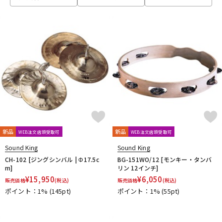
ベース
ウクレレ
ドラム
パーカッション
キーボード
電子ピアノ
管楽器
その他楽器
新品
新品
WEB注文店頭受取可
WEB注文店頭受取可
Sound King
Sound King
アンプ
エフェクター
CH-102 [ジングシンバル | Φ17.5c
BG-151WO/12 [モンキー・タンバ
m]
リン 12インチ]
¥
15,950
¥
6,050
販売価格
(税込)
販売価格
(税込)
ポイント：1%
(145pt)
ポイント：1%
(55pt)
DJ機器
DTM