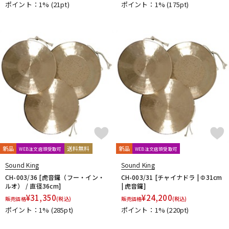
ポイント：1%
(21pt)
ポイント：1%
(175pt)
新品
送料無料
新品
WEB注文店頭受取可
WEB注文店頭受取可
Sound King
Sound King
CH-003/36 [虎音鑼（フー・イン・
CH-003/31 [チャイナドラ | Φ31cm
ルオ） / 直径36cm]
| 虎音鑼]
¥
31,350
¥
24,200
販売価格
(税込)
販売価格
(税込)
ポイント：1%
(285pt)
ポイント：1%
(220pt)