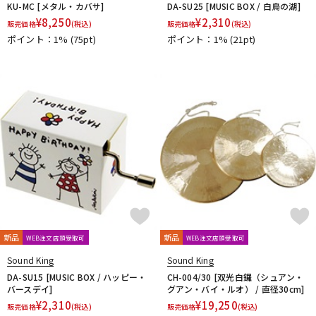
KU-MC [メタル・カバサ]
DA-SU25 [MUSIC BOX / 白鳥の湖]
¥
8,250
¥
2,310
販売価格
(税込)
販売価格
(税込)
ポイント：1%
(75pt)
ポイント：1%
(21pt)
新品
新品
WEB注文店頭受取可
WEB注文店頭受取可
Sound King
Sound King
DA-SU15 [MUSIC BOX / ハッピー・
CH-004/30 [双光白鑼（シュアン・
バースデイ]
グアン・バイ・ルオ） / 直径30cm]
¥
2,310
¥
19,250
販売価格
(税込)
販売価格
(税込)